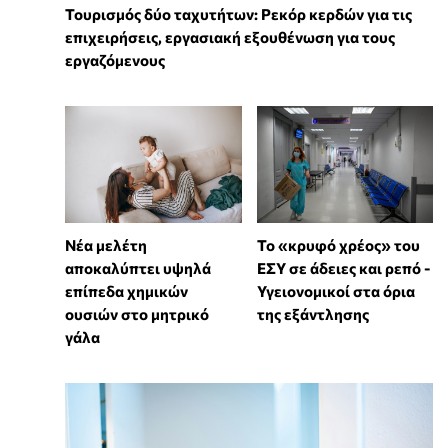
Τουρισμός δύο ταχυτήτων: Ρεκόρ κερδών για τις
επιχειρήσεις, εργασιακή εξουθένωση για τους
εργαζόμενους
Νέα μελέτη
Το «κρυφό χρέος» του
αποκαλύπτει υψηλά
ΕΣΥ σε άδειες και ρεπό -
επίπεδα χημικών
Υγειονομικοί στα όρια
ουσιών στο μητρικό
της εξάντλησης
γάλα