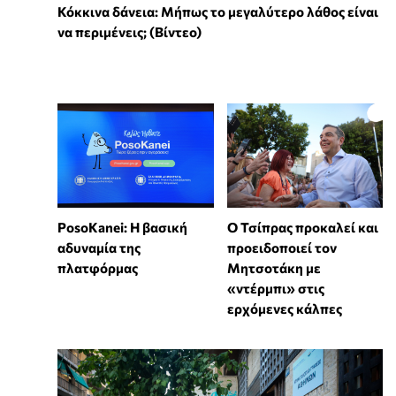
Κόκκινα δάνεια: Μήπως το μεγαλύτερο λάθος είναι
να περιμένεις; (Βίντεο)
PosoKanei: Η βασική
Ο Τσίπρας προκαλεί και
αδυναμία της
προειδοποιεί τον
πλατφόρμας
Μητσοτάκη με
«ντέρμπι» στις
ερχόμενες κάλπες