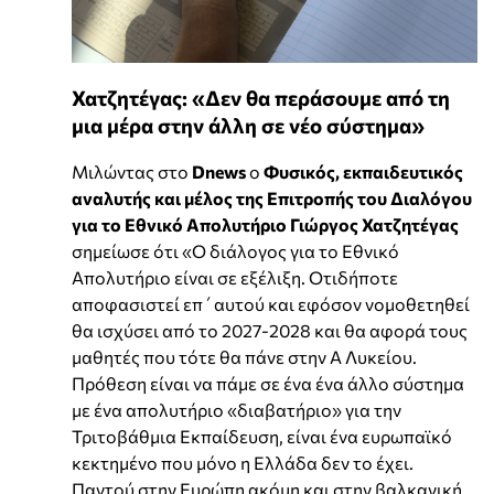
Χατζητέγας: «Δεν θα περάσουμε από τη
μια μέρα στην άλλη σε νέο σύστημα»
Μιλώντας στο
Dnews
ο
Φυσικός, εκπαιδευτικός
αναλυτής και μέλος της Επιτροπής του Διαλόγου
για το Εθνικό Απολυτήριο
Γιώργος Χατζητέγας
σημείωσε ότι «Ο διάλογος για το Εθνικό
Απολυτήριο είναι σε εξέλιξη. Οτιδήποτε
αποφασιστεί επ΄αυτού και εφόσον νομοθετηθεί
θα ισχύσει από το 2027-2028 και θα αφορά τους
μαθητές που τότε θα πάνε στην Α Λυκείου.
Πρόθεση είναι να πάμε σε ένα ένα άλλο σύστημα
με ένα απολυτήριο «διαβατήριο» για την
Τριτοβάθμια Εκπαίδευση, είναι ένα ευρωπαϊκό
κεκτημένο που μόνο η Ελλάδα δεν το έχει.
Παντού στην Ευρώπη ακόμη και στην βαλκανική