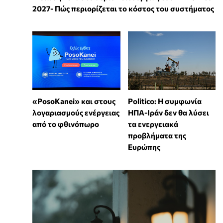
2027- Πώς περιορίζεται το κόστος του συστήματος
«PosoKanei» και στους
Politico: Η συμφωνία
λογαριασμούς ενέργειας
ΗΠΑ-Ιράν δεν θα λύσει
από το φθινόπωρο
τα ενεργειακά
προβλήματα της
Ευρώπης