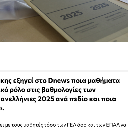
κης εξηγεί στο Dnews ποια μαθήματα
κό ρόλο στις βαθμολογίες των
ανελλήνιες 2025 ανά πεδίο και ποια
».
ει με τους μαθητές τόσο των ΓΕΛ όσο και των ΕΠΑΛ να