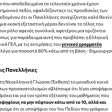
α που αποδεδειγμένα τα τελευταία χρόνια έχουν
τημονικό πεδίο, «ψαλιδίζοντας» τις προσδοκίες των
εδομένου ότι οι Πανελλήνιες συνεχίζονται καλό θα είν
μια «κακή εξεταστική μέρα» δεν είναι το τέλος του
ουν ρόλο αφενός συνολικά, αφετέρου μια οριζόντια
πως για παράδειγμα αυτή που προβλέπει η Ελληνική
ά ΓΕΛ, με τις εκτιμήσεις του
γενικού γραμματέα
 λόγο για ποσοστά 80% κάτω από τη βάση - δημιουργο
τις Πανελλήνιες
στη Νεοελληνική Γλώσσα (Έκθεση) το μοναδικό κοινό
των προσανατολισμών «βλέπουμε ότι λίγοι υποψήφιο
ρόκειται για τον τρόπο εξέτασης του μαθήματος που
οψηφίους να μην πέφτουν κάτω από το 10, αλλά και
ούμε ότι οι υποψήφιοι του 1ου Πεδίου που γράφουν