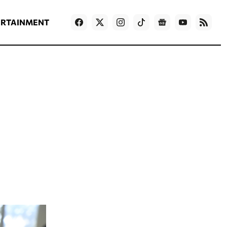
ΡΟΗ ΕΙΔΗΣΕΩΝ
T
NEWS IN ENGLISH
Games
ERTAINMENT