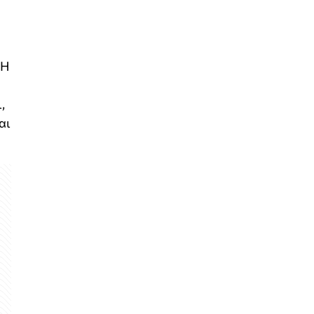
 Η
,
αι