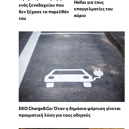
Hellas για τους
ενός ξενοδοχείου που
επαγγελματίες του
δεν ξέχασε το παρελθόν
αύριο
του
EKO Charge&Go: Όταν η δημόσια φόρτιση γίνεται
πραγματική λύση για τους οδηγούς