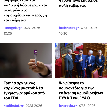
4χρονη ενώ έπαιζε σε
πολιτική δύο μέτρων και
αυλή ταβέρνας
σταθμών στο
νομοσχέδιο για νερό, γη
και ενέργεια
ienergeia.gr
07.31.2026 -
healthstat.gr
07.31.2026 -
10:05
10:30
Ψηφίστηκε το
Τριπλά αρνητικός
νομοσχέδιο για την
καρκίνος μαστού: Νέα
επέκταση αρμοδιοτήτων
έγκριση φαρμάκου από
ΕΥΔΑΠ και ΕΥΑΘ
τον FDA
healthstat.gr
07.31.2026 -
ienergeia.gr
07.31.2026 -