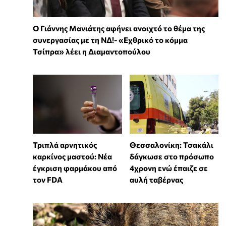
Ο Γιάννης Μανιάτης αφήνει ανοιχτό το θέμα της
συνεργασίας με τη ΝΔ!- «Εχθρικό το κόμμα
Τσίπρα» λέει η Διαμαντοπούλου
Τριπλά αρνητικός
Θεσσαλονίκη: Τσακάλι
καρκίνος μαστού: Νέα
δάγκωσε στο πρόσωπο
έγκριση φαρμάκου από
4χρονη ενώ έπαιζε σε
τον FDA
αυλή ταβέρνας