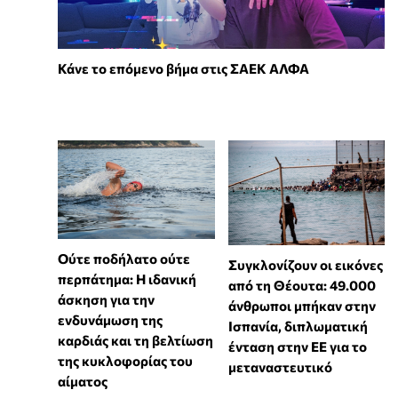
Κάνε το επόμενο βήμα στις ΣΑΕΚ ΑΛΦΑ
Ούτε ποδήλατο ούτε
Συγκλονίζουν οι εικόνες
περπάτημα: Η ιδανική
από τη Θέουτα: 49.000
άσκηση για την
άνθρωποι μπήκαν στην
ενδυνάμωση της
Ισπανία, διπλωματική
καρδιάς και τη βελτίωση
ένταση στην ΕΕ για το
της κυκλοφορίας του
μεταναστευτικό
αίματος