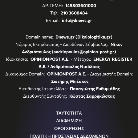
ΑΡ. ΓΕΜΗ:
145803601000
Τηλ:
210 3608484
E-mail:
info@dnews.gr
Domain name:
Dnews.gr (Dikaiologitika.gr)
Νόμιμος Εκπρόσωπος - Διευθύνων Σύμβουλος:
Νίκος
Ανδριόπουλος (andriopoulos@opinion-post.gr)
Ιδιοκτησία:
OPINIONPOST A.E.
- Μέτοχοι:
ENERGY REGISTER
Α.Ε. / Ανδριόπουλος Νικόλαος
Δικαιούχος Domain:
OPINIONPOST A.E.
- Διαχειριστής Domain:
Σωτήρης Μπέσκος
Διευθυντής Ιστοσελίδας:
Παναγιώτης Ευθυμιάδης
Διευθυντής Σύνταξης:
Κώστας Σαρρηκώστας
ΤΑΥΤΟΤΗΤΑ
ΔΙΑΦΗΜΙΣΗ
ΟΡΟΙ ΧΡΗΣΗΣ
ΠΟΛΙΤΙΚΗ ΠΡΟΣΤΑΣΙΑΣ ΔΕΔΟΜΕΝΩΝ