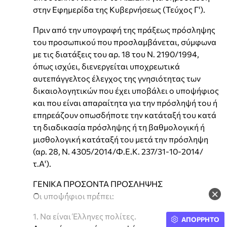
στην Εφημερίδα της Κυβερνήσεως (Τεύχος Γ').
Πριν από την υπογραφή της πράξεως πρόσληψης
του προσωπικού που προσλαμβάνεται, σύμφωνα
με τις διατάξεις του αρ. 18 του N. 2190/1994,
όπως ισχύει, διενεργείται υποχρεωτικά
αυτεπάγγελτος έλεγχος της γνησιότητας των
δικαιολογητικών που έχει υποβάλει ο υποψήφιος
και που είναι απαραίτητα για την πρόσληψή του ή
επηρεάζουν οπωσδήποτε την κατάταξή του κατά
τη διαδικασία πρόσληψης ή τη βαθμολογική ή
μισθολογική κατάταξή του μετά την πρόσληψη
(αρ. 28, N. 4305/2014/Φ.Ε.Κ. 237/31-10-2014/
τ.Α').
ΓΕΝΙΚΑ ΠΡΟΣΟΝΤΑ ΠΡΟΣΛΗΨΗΣ
×
Οι υποψήφιοι πρέπει:
1. Να είναι Έλληνες πολίτες.
ΑΠΟΡΡΗΤΟ