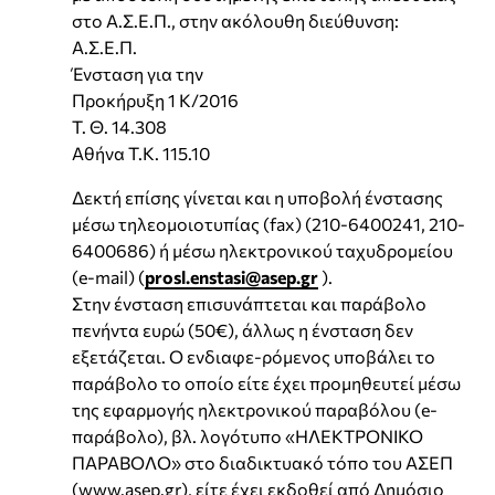
στο Α.Σ.Ε.Π., στην ακόλουθη διεύθυνση:
Α.Σ.Ε.Π.
Ένσταση για την
Προκήρυξη 1 Κ/2016
T. Θ. 14.308
Αθήνα Τ.Κ. 115.10
Δεκτή επίσης γίνεται και η υποβολή ένστασης
μέσω τηλεομοιοτυπίας (fax) (210-6400241, 210-
6400686) ή μέσω ηλεκτρονικού ταχυδρομείου
(e-mail) (
prosl.enstasi@asep.gr
).
Στην ένσταση επισυνάπτεται και παράβολο
πενήντα ευρώ (50€), άλλως η ένσταση δεν
εξετάζεται. Ο ενδιαφε-ρόμενος υποβάλει το
παράβολο το οποίο είτε έχει προμηθευτεί μέσω
της εφαρμογής ηλεκτρονικού παραβόλου (e-
παράβολο), βλ. λογότυπο «ΗΛΕΚΤΡΟΝΙΚΟ
ΠΑΡΑΒΟΛΟ» στο διαδικτυακό τόπο του ΑΣΕΠ
(www.asep.gr), είτε έχει εκδοθεί από Δημόσιο