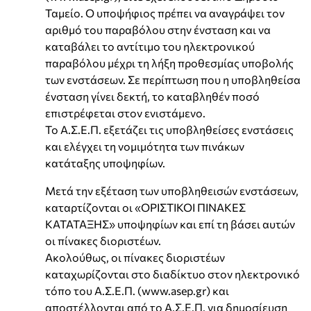
Ταμείο. Ο υποψήφιος πρέπει να αναγράψει τον
αριθμό του παραβόλου στην ένσταση και να
καταβάλει το αντίτιμο του ηλεκτρονικού
παραβόλου μέχρι τη λήξη προθεσμίας υποβολής
των ενστάσεων. Σε περίπτωση που η υποβληθείσα
ένσταση γίνει δεκτή, το καταβληθέν ποσό
επιστρέφεται στον ενιστάμενο.
Το Α.Σ.Ε.Π. εξετάζει τις υποβληθείσες ενστάσεις
και ελέγχει τη νομιμότητα των πινάκων
κατάταξης υποψηφίων.
Μετά την εξέταση των υποβληθεισών ενστάσεων,
καταρτίζονται οι «ΟΡΙΣΤΙΚΟΙ ΠΙΝΑΚΕΣ
ΚΑΤΑΤΑΞΗΣ» υποψηφίων και επί τη βάσει αυτών
οι πίνακες διοριστέων.
Ακολούθως, οι πίνακες διοριστέων
καταχωρίζονται στο διαδίκτυο στον ηλεκτρονικό
τόπο του Α.Σ.Ε.Π. (www.asep.gr) και
αποστέλλονται από το Α.Σ.Ε.Π. για δημοσίευση