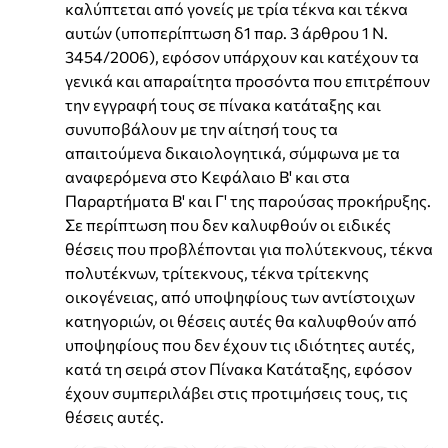
καλύπτεται από γονείς με τρία τέκνα και τέκνα
αυτών (υποπερίπτωση δ1 παρ. 3 άρθρου 1 Ν.
3454/2006), εφόσον υπάρχουν και κατέχουν τα
γενικά και απαραίτητα προσόντα που επιτρέπουν
την εγγραφή τους σε πίνακα κατάταξης και
συνυποβάλουν με την αίτησή τους τα
απαιτούμενα δικαιολογητικά, σύμφωνα με τα
αναφερόμενα στο Κεφάλαιο Β' και στα
Παραρτήματα Β' και Γ' της παρούσας προκήρυξης.
Σε περίπτωση που δεν καλυφθούν οι ειδικές
θέσεις που προβλέπονται για πολύτεκνους, τέκνα
πολυτέκνων, τρίτεκνους, τέκνα τρίτεκνης
οικογένειας, από υποψηφίους των αντίστοιχων
κατηγοριών, οι θέσεις αυτές θα καλυφθούν από
υποψηφίους που δεν έχουν τις ιδιότητες αυτές,
κατά τη σειρά στον Πίνακα Κατάταξης, εφόσον
έχουν συμπεριλάβει στις προτιμήσεις τους, τις
θέσεις αυτές.