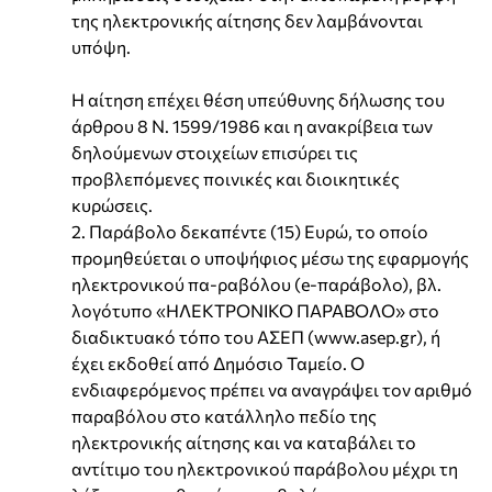
της ηλεκτρονικής αίτησης δεν λαμβάνονται
υπόψη.
Η αίτηση επέχει θέση υπεύθυνης δήλωσης του
άρθρου 8 Ν. 1599/1986 και η ανακρίβεια των
δηλούμενων στοιχείων επισύρει τις
προβλεπόμενες ποινικές και διοικητικές
κυρώσεις.
2. Παράβολο δεκαπέντε (15) Ευρώ, το οποίο
προμηθεύεται ο υποψήφιος μέσω της εφαρμογής
ηλεκτρονικού πα-ραβόλου (e-παράβολο), βλ.
λογότυπο «ΗΛΕΚΤΡΟΝΙΚΟ ΠΑΡΑΒΟΛΟ» στο
διαδικτυακό τόπο του ΑΣΕΠ (www.asep.gr), ή
έχει εκδοθεί από Δημόσιο Ταμείο. Ο
ενδιαφερόμενος πρέπει να αναγράψει τον αριθμό
παραβόλου στο κατάλληλο πεδίο της
ηλεκτρονικής αίτησης και να καταβάλει το
αντίτιμο του ηλεκτρονικού παράβολου μέχρι τη