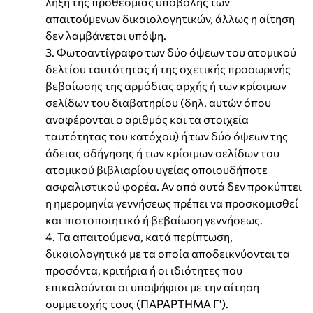
λήξη της προθεσμίας υποβολής των
απαιτούμενων δικαιολογητικών, άλλως η αίτηση
δεν λαμβάνεται υπόψη.
3. Φωτοαντίγραφο των δύο όψεων του ατομικού
δελτίου ταυτότητας ή της σχετικής προσωρινής
βεβαίωσης της αρμόδιας αρχής ή των κρίσιμων
σελίδων του διαβατηρίου (δηλ. αυτών όπου
αναφέρονται ο αριθμός και τα στοιχεία
ταυτότητας του κατόχου) ή των δύο όψεων της
άδειας οδήγησης ή των κρίσιμων σελίδων του
ατομικού βιβλιαρίου υγείας οποιουδήποτε
ασφαλιστικού φορέα. Αν από αυτά δεν προκύπτει
η ημερομηνία γεννήσεως πρέπει να προσκομισθεί
και πιστοποιητικό ή βεβαίωση γεννήσεως.
4. Τα απαιτούμενα, κατά περίπτωση,
δικαιολογητικά με τα οποία αποδεικνύονται τα
προσόντα, κριτήρια ή οι ιδιότητες που
επικαλούνται οι υποψήφιοι με την αίτηση
συμμετοχής τους (ΠΑΡΑΡΤΗΜΑ Γ').