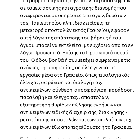
τα Γραμματοκιβώτια, την εκτέλεση δοσοληψιών
σε τομείς αστικής και αγροτικής διανομής που
αναφέρονται σε υπηρεσίες επιταγών, δεμάτων
ταχ. Ταμιευτηρίου κλπ., διαχειρίσεις, τη
μεταφορά αποστολών εκτός Γραφείου, εφόσον
αυτή λόγω της απόστασης του βάρους ή του
όγκου μπορεί να εκτελείται με ευχέρεια από το εν
λόγω Προσωπικό. Επίσης το Προσωπικό αυτού
του Κλάδου βοηθά ή συμμετέχει σύμφωνα με τις
ανάγκες της υπηρεσίας, σε όλες γενικά τις
εργασίες μέσα στο Γραφείο, όπως τιμολογιακός
έλεγχος, σφράγιση και διαλογή ταχ.
αντικειμένων, σύνθεση, αποσφράγιση, παράδοση,
παραλαβή και έλεγχο ταχ. αποστολών,
εξυπηρέτηση θυρίδων πώλησης ενσήμων και
αντικειμένων ειδικής διαχείρισης, διακίνησης -
μετατόπισης αποστολών και των υπολοίπων ταχ.
αντικειμένων έξω από τις αίθουσες ή τα Γραφεία.