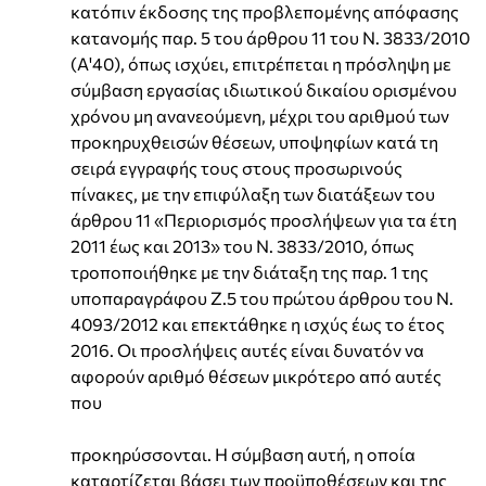
κατόπιν έκδοσης της προβλεπομένης απόφασης
κατανομής παρ. 5 του άρθρου 11 του N. 3833/2010
(Α'40), όπως ισχύει, επιτρέπεται η πρόσληψη με
σύμβαση εργασίας ιδιωτικού δικαίου ορισμένου
χρόνου μη ανανεούμενη, μέχρι του αριθμού των
προκηρυχθεισών θέσεων, υποψηφίων κατά τη
σειρά εγγραφής τους στους προσωρινούς
πίνακες, με την επιφύλαξη των διατάξεων του
άρθρου 11 «Περιορισμός προσλήψεων για τα έτη
2011 έως και 2013» του N. 3833/2010, όπως
τροποποιήθηκε με την διάταξη της παρ. 1 της
υποπαραγράφου Ζ.5 του πρώτου άρθρου του N.
4093/2012 και επεκτάθηκε η ισχύς έως το έτος
2016. Οι προσλήψεις αυτές είναι δυνατόν να
αφορούν αριθμό θέσεων μικρότερο από αυτές
που
προκηρύσσονται. Η σύμβαση αυτή, η οποία
καταρτίζεται βάσει των προϋποθέσεων και της