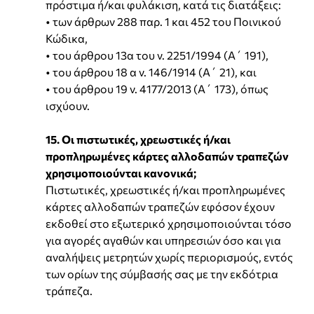
πρόστιμα ή/και φυλάκιση, κατά τις διατάξεις:
• των άρθρων 288 παρ. 1 και 452 του Ποινικού
Κώδικα,
• του άρθρου 13α του ν. 2251/1994 (Α΄ 191),
• του άρθρου 18 α ν. 146/1914 (Α΄ 21), και
• του άρθρου 19 ν. 4177/2013 (Α΄ 173), όπως
ισχύουν.
15. Οι πιστωτικές, χρεωστικές ή/και
προπληρωμένες κάρτες αλλοδαπών τραπεζών
χρησιμοποιούνται κανονικά;
Πιστωτικές, χρεωστικές ή/και προπληρωμένες
κάρτες αλλοδαπών τραπεζών εφόσον έχουν
εκδοθεί στο εξωτερικό χρησιμοποιούνται τόσο
για αγορές αγαθών και υπηρεσιών όσο και για
αναλήψεις μετρητών χωρίς περιορισμούς, εντός
των ορίων της σύμβασής σας με την εκδότρια
τράπεζα.