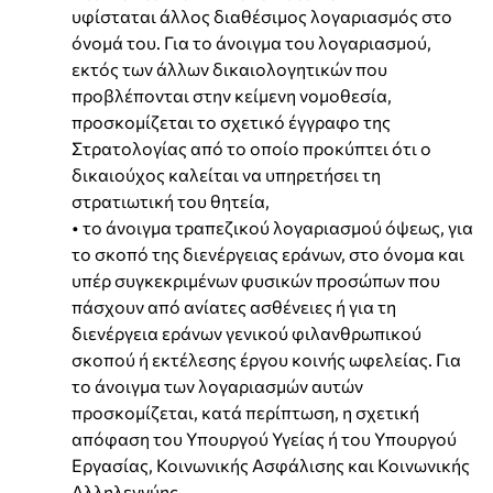
υφίσταται άλλος διαθέσιμος λογαριασμός στο
όνομά του. Για το άνοιγμα του λογαριασμού,
εκτός των άλλων δικαιολογητικών που
προβλέπονται στην κείμενη νομοθεσία,
προσκομίζεται το σχετικό έγγραφο της
Στρατολογίας από το οποίο προκύπτει ότι ο
δικαιούχος καλείται να υπηρετήσει τη
στρατιωτική του θητεία,
• το άνοιγμα τραπεζικού λογαριασμού όψεως, για
το σκοπό της διενέργειας εράνων, στο όνομα και
υπέρ συγκεκριμένων φυσικών προσώπων που
πάσχουν από ανίατες ασθένειες ή για τη
διενέργεια εράνων γενικού φιλανθρωπικού
σκοπού ή εκτέλεσης έργου κοινής ωφελείας. Για
το άνοιγμα των λογαριασμών αυτών
προσκομίζεται, κατά περίπτωση, η σχετική
απόφαση του Υπουργού Υγείας ή του Υπουργού
Εργασίας, Κοινωνικής Ασφάλισης και Κοινωνικής
Αλληλεγγύης,