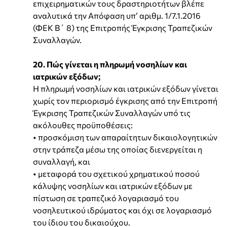
επιχειρηματικών τους δραστηριοτήτων βλέπε
αναλυτικά την Απόφαση υπ’ αριθμ. 1/7.1.2016
(ΦΕΚ Β΄ 8) της Επιτροπής Έγκρισης Τραπεζικών
Συναλλαγών.
20. Πώς γίνεται η πληρωμή νοσηλίων και
ιατρικών εξόδων;
Η πληρωμή νοσηλίων και ιατρικών εξόδων γίνεται
χωρίς τον περιορισμό έγκρισης από την Επιτροπή
Έγκρισης Τραπεζικών Συναλλαγών υπό τις
ακόλουθες προϋποθέσεις:
• προσκόμιση των απαραίτητων δικαιολογητικών
στην τράπεζα μέσω της οποίας διενεργείται η
συναλλαγή, και
• μεταφορά του σχετικού χρηματικού ποσού
κάλυψης νοσηλίων και ιατρικών εξόδων με
πίστωση σε τραπεζικό λογαριασμό του
νοσηλευτικού ιδρύματος και όχι σε λογαριασμό
του ίδιου του δικαιούχου.