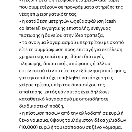
που συμμετέχουν σε προγράμματα στήριξης της
νέας επιχειρηματικότητας,
• η κατάθεση μετρητών ως εξασφάλιση (cash
collateral) εγγυητικής επιστολής, ενέγγυας
πίστωσης ή δανείου στην ίδια τράπεζα,
• το άνοιγμα λογαριασμού υπέρ τρίτου με σκοπό
είτε τη συμμόρφωση προς επιταγή για εκτέλεση
χρηματικής απαίτησης, βάσει διαταγής
πληρωμής, δικαστικής απόφασης ή άλλου
εκτελεστού τίτλου είτε την εξόφληση απαίτησης,
για την οποία έχει επιβληθεί κατάσχεση εις
χείρας τρίτου, υπέρ του δικαιούχου της
απαίτησης, εκτός εάν αυτός έχει δηλώσει
καταθετικό λογαριασμό με οποιαδήποτε
διαδικαστική πράξη,
• η πίστωση ποσών από την αλλοδαπή σε ευρώ ή
ξένο νόμισμα, ύψους τουλάχιστον δέκα χιλιάδων
(10.000) ευρώ ή του ισόποσου σε ξένο νόμισμα,