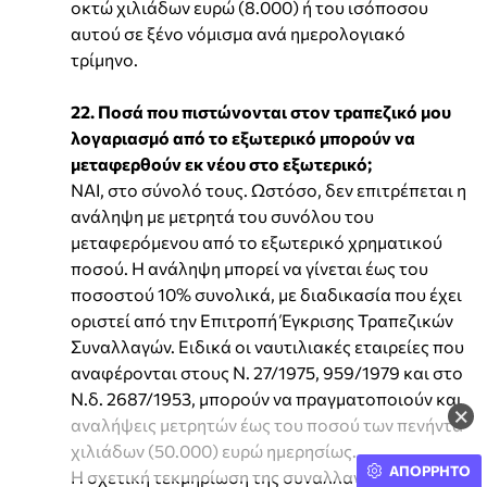
οκτώ χιλιάδων ευρώ (8.000) ή του ισόποσου
αυτού σε ξένο νόμισμα ανά ημερολογιακό
τρίμηνο.
22. Ποσά που πιστώνονται στον τραπεζικό μου
λογαριασμό από το εξωτερικό μπορούν να
μεταφερθούν εκ νέου στο εξωτερικό;
ΝΑΙ, στο σύνολό τους. Ωστόσο, δεν επιτρέπεται η
ανάληψη με μετρητά του συνόλου του
μεταφερόμενου από το εξωτερικό χρηματικού
ποσού. Η ανάληψη μπορεί να γίνεται έως του
ποσοστού 10% συνολικά, με διαδικασία που έχει
οριστεί από την Επιτροπή Έγκρισης Τραπεζικών
Συναλλαγών. Ειδικά οι ναυτιλιακές εταιρείες που
αναφέρονται στους Ν. 27/1975, 959/1979 και στο
Ν.δ. 2687/1953, μπορούν να πραγματοποιούν και
×
αναλήψεις μετρητών έως του ποσού των πενήντα
χιλιάδων (50.000) ευρώ ημερησίως.
ΑΠΟΡΡΗΤΟ
Η σχετική τεκμηρίωση της συναλλαγής εισροής