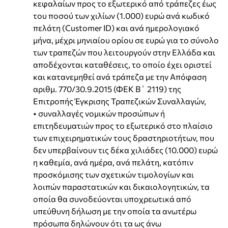
κεφαλαίων προς το εξωτερικό από τράπεζες έως
του ποσού των χιλίων (1.000) ευρώ ανά κωδικό
πελάτη (Customer ID) και ανά ημερολογιακό
μήνα, μέχρι μηνιαίου ορίου σε ευρώ για το σύνολο
των τραπεζών που λειτουργούν στην Ελλάδα και
αποδέχονται καταθέσεις, το οποίο έχει οριστεί
και κατανεμηθεί ανά τράπεζα με την Απόφαση
αριθμ. 770/30.9.2015 (ΦΕΚ Β΄ 2119) της
Επιτροπής Έγκρισης Τραπεζικών Συναλλαγών,
• συναλλαγές νομικών προσώπων ή
επιτηδευματιών προς το εξωτερικό στο πλαίσιο
των επιχειρηματικών τους δραστηριοτήτων, που
δεν υπερβαίνουν τις δέκα χιλιάδες (10.000) ευρώ
η καθεμία, ανά ημέρα, ανά πελάτη, κατόπιν
προσκόμισης των σχετικών τιμολογίων και
λοιπών παραστατικών και δικαιολογητικών, τα
οποία θα συνοδεύονται υποχρεωτικά από
υπεύθυνη δήλωση με την οποία τα ανωτέρω
πρόσωπα δηλώνουν ότι τα ως άνω