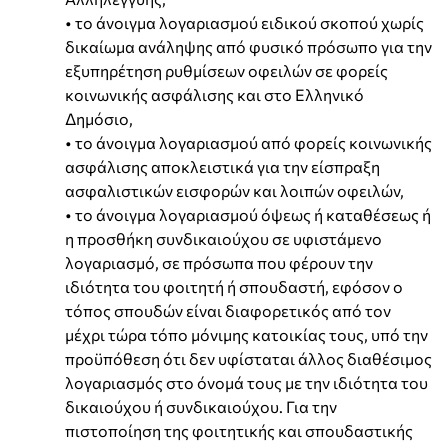
• το άνοιγμα λογαριασμού ειδικού σκοπού χωρίς
δικαίωμα ανάληψης από φυσικό πρόσωπο για την
εξυπηρέτηση ρυθμίσεων οφειλών σε φορείς
κοινωνικής ασφάλισης και στο Ελληνικό
Δημόσιο,
• το άνοιγμα λογαριασμού από φορείς κοινωνικής
ασφάλισης αποκλειστικά για την είσπραξη
ασφαλιστικών εισφορών και λοιπών οφειλών,
• το άνοιγμα λογαριασμού όψεως ή καταθέσεως ή
η προσθήκη συνδικαιούχου σε υφιστάμενο
λογαριασμό, σε πρόσωπα που φέρουν την
ιδιότητα του φοιτητή ή σπουδαστή, εφόσον ο
τόπος σπουδών είναι διαφορετικός από τον
μέχρι τώρα τόπο μόνιμης κατοικίας τους, υπό την
προϋπόθεση ότι δεν υφίσταται άλλος διαθέσιμος
λογαριασμός στο όνομά τους με την ιδιότητα του
δικαιούχου ή συνδικαιούχου. Για την
πιστοποίηση της φοιτητικής και σπουδαστικής