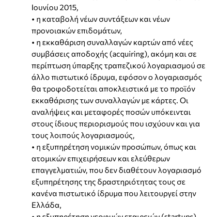
Ιουνίου 2015,
• η καταβολή νέων συντάξεων και νέων
προνοιακών επιδομάτων,
• η εκκαθάριση συναλλαγών καρτών από νέες
συμβάσεις αποδοχής (acquiring), ακόμη και σε
περίπτωση ύπαρξης τραπεζικού λογαριασμού σε
άλλο πιστωτικό ίδρυμα, εφόσον ο λογαριασμός
θα τροφοδοτείται αποκλειστικά με το προϊόν
εκκαθάρισης των συναλλαγών με κάρτες. Οι
αναλήψεις και μεταφορές ποσών υπόκεινται
στους ίδιους περιορισμούς που ισχύουν και για
τους λοιπούς λογαριασμούς,
• η εξυπηρέτηση νομικών προσώπων, όπως και
ατομικών επιχειρήσεων και ελεύθερων
επαγγελματιών, που δεν διαθέτουν λογαριασμό
εξυπηρέτησης της δραστηριότητας τους σε
κανένα πιστωτικό ίδρυμα που λειτουργεί στην
Ελλάδα,
• η εξυπηρέτηση νεοφυών εταιρειών (startups)