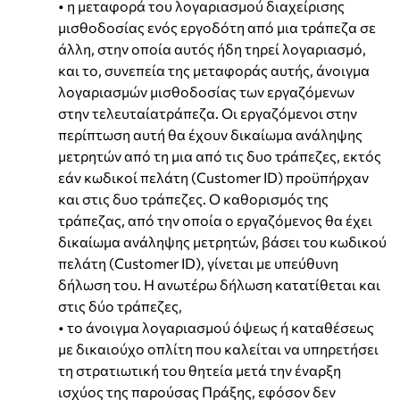
• η μεταφορά του λογαριασμού διαχείρισης
μισθοδοσίας ενός εργοδότη από μια τράπεζα σε
άλλη, στην οποία αυτός ήδη τηρεί λογαριασμό,
και το, συνεπεία της μεταφοράς αυτής, άνοιγμα
λογαριασμών μισθοδοσίας των εργαζόμενων
στην τελευταίατράπεζα. Οι εργαζόμενοι στην
περίπτωση αυτή θα έχουν δικαίωμα ανάληψης
μετρητών από τη μια από τις δυο τράπεζες, εκτός
εάν κωδικοί πελάτη (Customer ID) προϋπήρχαν
και στις δυο τράπεζες. Ο καθορισμός της
τράπεζας, από την οποία ο εργαζόμενος θα έχει
δικαίωμα ανάληψης μετρητών, βάσει του κωδικού
πελάτη (Customer ID), γίνεται με υπεύθυνη
δήλωση του. Η ανωτέρω δήλωση κατατίθεται και
στις δύο τράπεζες,
• το άνοιγμα λογαριασμού όψεως ή καταθέσεως
με δικαιούχο οπλίτη που καλείται να υπηρετήσει
τη στρατιωτική του θητεία μετά την έναρξη
ισχύος της παρούσας Πράξης, εφόσον δεν