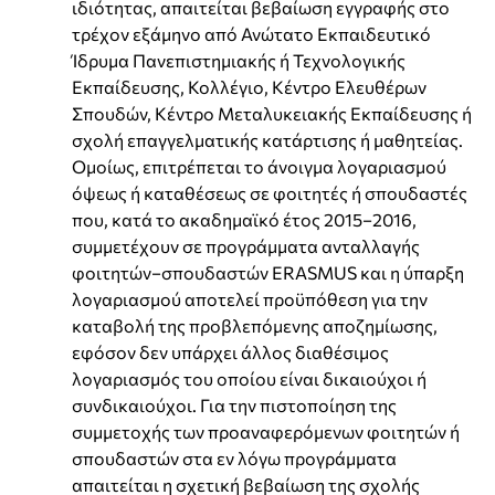
ιδιότητας, απαιτείται βεβαίωση εγγραφής στο
τρέχον εξάμηνο από Ανώτατο Εκπαιδευτικό
Ίδρυμα Πανεπιστημιακής ή Τεχνολογικής
Εκπαίδευσης, Κολλέγιο, Κέντρο Ελευθέρων
Σπουδών, Κέντρο Μεταλυκειακής Εκπαίδευσης ή
σχολή επαγγελματικής κατάρτισης ή μαθητείας.
Ομοίως, επιτρέπεται το άνοιγμα λογαριασμού
όψεως ή καταθέσεως σε φοιτητές ή σπουδαστές
που, κατά το ακαδημαϊκό έτος 2015−2016,
συμμετέχουν σε προγράμματα ανταλλαγής
φοιτητών−σπουδαστών ERASMUS και η ύπαρξη
λογαριασμού αποτελεί προϋπόθεση για την
καταβολή της προβλεπόμενης αποζημίωσης,
εφόσον δεν υπάρχει άλλος διαθέσιμος
λογαριασμός του οποίου είναι δικαιούχοι ή
συνδικαιούχοι. Για την πιστοποίηση της
συμμετοχής των προαναφερόμενων φοιτητών ή
σπουδαστών στα εν λόγω προγράμματα
απαιτείται η σχετική βεβαίωση της σχολής