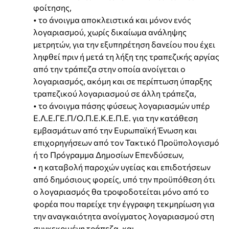
φοίτησης,
• το άνοιγμα αποκλειστικά και μόνον ενός
λογαριασμού, χωρίς δικαίωμα ανάληψης
μετρητών, για την εξυπηρέτηση δανείου που έχει
ληφθεί πριν ή μετά τη λήξη της τραπεζικής αργίας
από την τράπεζα στην οποία ανοίγεται ο
λογαριασμός, ακόμη και σε περίπτωση ύπαρξης
τραπεζικού λογαριασμού σε άλλη τράπεζα,
• το άνοιγμα πάσης φύσεως λογαριασμών υπέρ
Ε.Λ.Ε.ΓΕ.Π/Ο.Π.Ε.Κ.Ε.Π.Ε. για την κατάθεση
εμβασμάτων από την Ευρωπαϊκή Ένωση και
επιχορηγήσεων από τον Τακτικό Προϋπολογισμό
ή το Πρόγραμμα Δημοσίων Επενδύσεων,
• η καταβολή παροχών υγείας και επιδοτήσεων
από δημόσιους φορείς, υπό την προϋπόθεση ότι
ο λογαριασμός θα τροφοδοτείται μόνο από το
φορέα που παρείχε την έγγραφη τεκμηρίωση για
την αναγκαιότητα ανοίγματος λογαριασμού στη
συγκεκριμένη τράπεζα, και