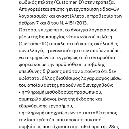
κωδικός πελάτη (Customer ID) στην τράπεζα.
Απαγορεύεται επίσης η ενεργοποίηση αδρανών
λογαριασμών και αναστέλλεται η προθεσμία των
άρθρων 7 και 8 του Ν. 4151/2013.
Ωστόσο, επιτρέπεται το άνοιγμα λογαριασμού
μέσω της δημιουργίας νέου κωδικού πελάτη
(Customer ID) αποκλειστικά για τις ακόλουθες
συναλλαγές, η αναγκαιότητα των οποίων πρέπει
να τεκμηριώνεται εγγράφως από τον αρμόδιο
φορέα και με την προϋπόθεση υποβολής
υπεύθυνης δήλωσης από τον αιτούντα ότι δεν
υφίσταται άλλος διαθέσιμος λογαριασμός μέσω
του οποίου αυτές μπορούν να διενεργηθούν:
• η πληρωμή μισθοδοσίας προσωπικού,
συμπεριλαμβανομένης της έκδοσης και
εξαργύρωσης εργοσήμου,
• η πληρωμή υποχρεώσεων του καταθέτη προς
την ίδια τράπεζα, που προκύπτουν από
συμβάσεις που είχαν καταρτισθεί προ της 28ης