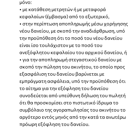
μόνο:
• με κατάθεση μετρητών ή με μεταφορά
κεφαλαίων (έμβασμα) από το εξωτερικό,
• στην περίπτωση αποπληρωμής μέσω χορήγησης
νέου δανείου, με σκοπό την αναδιάρθρωση, υπό
την προϋπόθεση ότι το ποσό του νέου δανείου
είναι ίσο τουλάχιστον με το ποσό του
ανεξόφλητου κεφαλαίου του αρχικού δανείου, ή
• για την αποπληρωμή στεγαστικού δανείου με
σκοπό την πώληση του ακινήτου, το οποίο προς
εξασφάλιση του δανείου βαρύνεται με
εμπράγματη ασφάλεια, υπό την προϋπόθεση ότι
το αίτημα για την εξόφληση του δανείου
συνοδεύεται από υπεύθυνη δήλωση του πωλητή
ότι θα προσκομίσει στο πιστωτικό ίδρυμα το
συμβόλαιο της αγοραπωλησίας του ακινήτου το
αργότερο εντός μηνός από την κατά τα ανωτέρω
πρόωρη εξόφληση του δανείου.