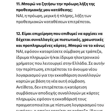
11. Μπορώ να ζητήσω την πρόωρη λήξη της
προθεσμιακής μου κατάθεσης;
ΝΑΙ, η πρόωρη, μερική ή πλήρης, λήξη των
προθεσμιακών καταθέσεων επιτρέπεται.
12. Είμαι επιχείρηση που επιθυμεί να αρχίσει να
δέχεται συναλλαγές με πιστωτικές, χρεωστικές
και προπληρωμένες κάρτες. Μπορώ να το κάνω;
ΝΑΙ, εφόσον καταρτίσετε σύμβαση με τράπεζα,
ίδρυμα πληρωμών ή/και ίδρυμα ηλεκτρονικού
χρήματος που λειτουργεί στην Ελλάδα. Σε αυτήν
την περίπτωση, επιτρέπεται το άνοιγμα νέου
λογαριασμού για την εκκαθάριση συναλλαγών
καρτών με βάση τη νέα αυτή σύμβαση.
Αντίθετα, δεν επιτρέπεται η κατάρτιση
συμβάσεων αποδοχής συναλλαγών με κάρτες
πληρωμών, εφόσον η εκκαθάρισή τους
πραγματοποιείται με πίστωση λογαριασμού του
εμπόρου, ο οποίος τηρείται σε τράπεζα, ίδρυμα