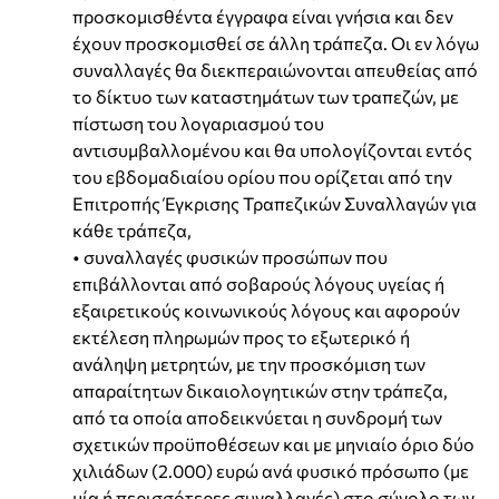
προσκομισθέντα έγγραφα είναι γνήσια και δεν
έχουν προσκομισθεί σε άλλη τράπεζα. Οι εν λόγω
συναλλαγές θα διεκπεραιώνονται απευθείας από
το δίκτυο των καταστημάτων των τραπεζών, με
πίστωση του λογαριασμού του
αντισυμβαλλομένου και θα υπολογίζονται εντός
του εβδομαδιαίου ορίου που ορίζεται από την
Επιτροπής Έγκρισης Τραπεζικών Συναλλαγών για
κάθε τράπεζα,
• συναλλαγές φυσικών προσώπων που
επιβάλλονται από σοβαρούς λόγους υγείας ή
εξαιρετικούς κοινωνικούς λόγους και αφορούν
εκτέλεση πληρωμών προς το εξωτερικό ή
ανάληψη μετρητών, με την προσκόμιση των
απαραίτητων δικαιολογητικών στην τράπεζα,
από τα οποία αποδεικνύεται η συνδρομή των
σχετικών προϋποθέσεων και με μηνιαίο όριο δύο
χιλιάδων (2.000) ευρώ ανά φυσικό πρόσωπο (με
μία ή περισσότερες συναλλαγές) στο σύνολο των