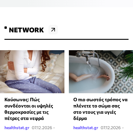
NETWORK
Καύσωνας: Πώς
Ο πιο σωστός τρόπος να
συνδέονται οι υψηλές
πλένετε το σώμα σας
θερμοκρασίες με τις
στο ντους για υγιές
πέτρες στα νεφρά
δέρμα
healthstat.gr
07.12.2026 -
healthstat.gr
07.12.2026 -