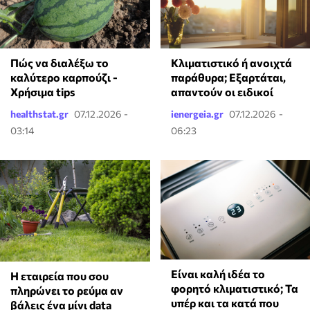
Πώς να διαλέξω το
Κλιματιστικό ή ανοιχτά
καλύτερο καρπούζι -
παράθυρα; Εξαρτάται,
Χρήσιμα tips
απαντούν οι ειδικοί
healthstat.gr
07.12.2026 -
ienergeia.gr
07.12.2026 -
03:14
06:23
Είναι καλή ιδέα το
Η εταιρεία που σου
φορητό κλιματιστικό; Τα
πληρώνει το ρεύμα αν
υπέρ και τα κατά που
βάλεις ένα μίνι data