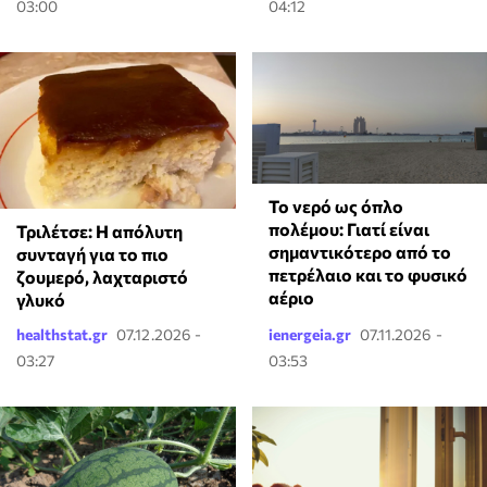
03:00
04:12
Το νερό ως όπλο
πολέμου: Γιατί είναι
Τριλέτσε: Η απόλυτη
σημαντικότερο από το
συνταγή για το πιο
πετρέλαιο και το φυσικό
ζουμερό, λαχταριστό
αέριο
γλυκό
healthstat.gr
07.12.2026 -
ienergeia.gr
07.11.2026 -
03:27
03:53