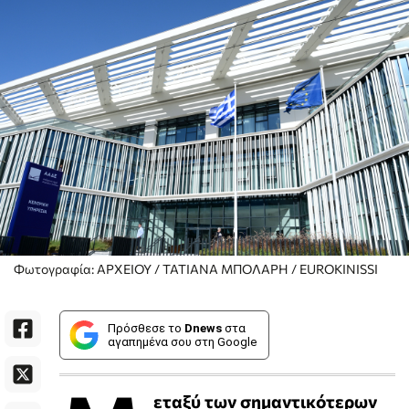
Φωτογραφία: ΑΡΧΕΙΟΥ / ΤΑΤΙΑΝΑ ΜΠΟΛΑΡΗ / EUROKINISSI
Πρόσθεσε το
Dnews
στα
αγαπημένα σου στη Google
εταξύ των σημαντικότερων