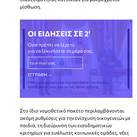
μίσθωση.
ΟΙ ΕΙΔΗΣΕΙΣ ΣΕ 2'
Όσα πρέπει να ξέρετε
για να ξεκινήσετε τη μέρα σας.
* Με την εγγραφή σας στο newsletter του Dnews,
αποδέχεστε τους σχετικούς όρους χρήσης
Στο ίδιο νομοθετικό πακέτο περιλαμβάνονται
ακόμη ρυθμίσεις για την ενίσχυση οικογενειών με
παιδιά, τη διεύρυνση των εισοδηματικών
κριτηρίων για ευάλωτες κοινωνικές ομάδες, νέες