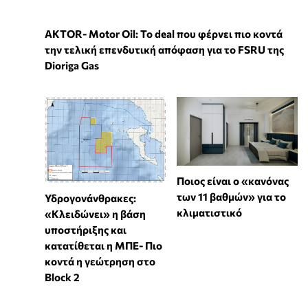
ΑKTOR- Motor Oil: Το deal που φέρνει πιο κοντά
την τελική επενδυτική απόφαση για το FSRU της
Dioriga Gas
Ποιος είναι ο «κανόνας
των 11 βαθμών» για το
Υδρογονάνθρακες:
κλιματιστικό
«Κλειδώνει» η βάση
υποστήριξης και
κατατίθεται η ΜΠΕ- Πιο
κοντά η γεώτρηση στο
Block 2