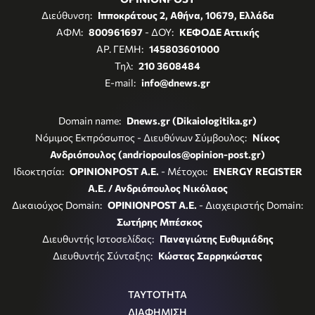
Διεύθυνση:
Ιπποκράτους 2, Αθήνα, 10679, Ελλάδα
ΑΦΜ:
800961697
- ΔΟΥ:
ΚΕΦΟΔΕ Αττικής
ΑΡ. ΓΕΜΗ:
145803601000
Τηλ:
210 3608484
E-mail:
info@dnews.gr
Domain name:
Dnews.gr (Dikaiologitika.gr)
Νόμιμος Εκπρόσωπος - Διευθύνων Σύμβουλος:
Νίκος
Ανδριόπουλος (andriopoulos@opinion-post.gr)
Ιδιοκτησία:
OPINIONPOST A.E.
- Μέτοχοι:
ENERGY REGISTER
Α.Ε. / Ανδριόπουλος Νικόλαος
Δικαιούχος Domain:
OPINIONPOST A.E.
- Διαχειριστής Domain:
Σωτήρης Μπέσκος
Διευθυντής Ιστοσελίδας:
Παναγιώτης Ευθυμιάδης
Διευθυντής Σύνταξης:
Κώστας Σαρρηκώστας
ΤΑΥΤΟΤΗΤΑ
ΔΙΑΦΗΜΙΣΗ