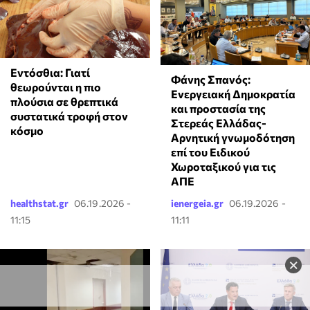
Εντόσθια: Γιατί
Φάνης Σπανός:
θεωρούνται η πιο
Ενεργειακή Δημοκρατία
πλούσια σε θρεπτικά
και προστασία της
συστατικά τροφή στον
Στερεάς Ελλάδας-
κόσμο
Αρνητική γνωμοδότηση
επί του Ειδικού
Χωροταξικού για τις
ΑΠΕ
healthstat.gr
06.19.2026 -
ienergeia.gr
06.19.2026 -
11:15
11:11
×