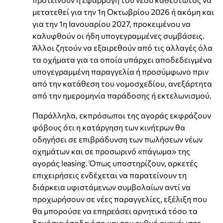
μετατεθεί για την 1η Οκτωβρίου 2026 ή ακόμη και
για την 1η Ιανουαρίου 2027, προκειμένου να
καλυφθούν οι ήδη υπογεγραμμένες συμβάσεις.
Άλλοι ζητούν να εξαιρεθούν από τις αλλαγές όλα
τα οχήματα για τα οποία υπάρχει αποδεδειγμένα
υπογεγραμμένη παραγγελία ή προσύμφωνο πριν
από την κατάθεση του νομοσχεδίου, ανεξάρτητα
από την ημερομηνία παράδοσης ή εκτελωνισμού.
Παράλληλα, εκπρόσωποι της αγοράς εκφράζουν
φόβους ότι η κατάργηση των κινήτρων θα
οδηγήσει σε επιβράδυνση των πωλήσεων νέων
οχημάτων και σε προσωρινό «πάγωμα» της
αγοράς leasing. Όπως υποστηρίζουν, αρκετές
επιχειρήσεις ενδέχεται να παρατείνουν τη
διάρκεια υφιστάμενων συμβολαίων αντί να
προχωρήσουν σε νέες παραγγελίες, εξέλιξη που
θα μπορούσε να επηρεάσει αρνητικά τόσο τα
δημόσια έσοδα όσο και τον ρυθμό ανανέωσης