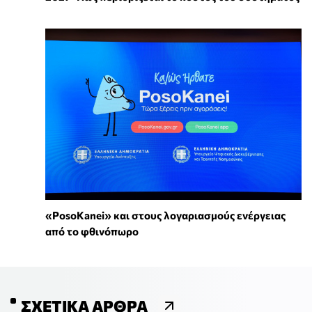
«PosoKanei» και στους λογαριασμούς ενέργειας
από το φθινόπωρο
ΣΧΕΤΙΚΆ ΆΡΘΡΑ