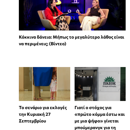
Κόκκινα δάνεια: Μήπως το μεγαλύτερο λάθος είναι
να περιμένεις; (Βίντεο)
Το σενάριο για εκλογές
Γιατί ο στόχος για
την Κυριακή 27
«πρώτο κόμμα έστω και
Σεπτεμβρίου
με μια ψήφο» γίνεται
μπούμερανγκ για τη