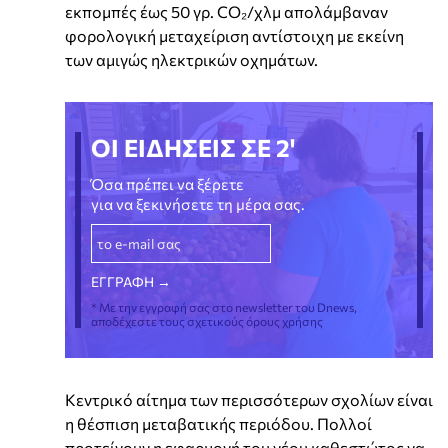
εκπομπές έως 50 γρ. CO₂/χλμ απολάμβαναν
φορολογική μεταχείριση αντίστοιχη με εκείνη
των αμιγώς ηλεκτρικών οχημάτων.
ΟΙ ΕΙΔΗΣΕΙΣ ΣΕ 2'
Όσα πρέπει να ξέρετε
για να ξεκινήσετε τη μέρα σας.
* Με την εγγραφή σας στο newsletter του Dnews,
αποδέχεστε τους σχετικούς όρους χρήσης
Κεντρικό αίτημα των περισσότερων σχολίων είναι
η θέσπιση μεταβατικής περιόδου. Πολλοί
προτείνουν η εφαρμογή του νέου καθεστώτος να