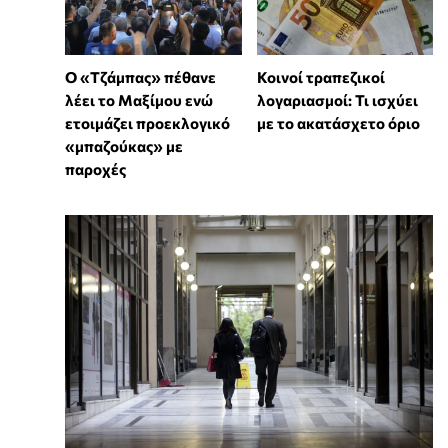
Ο «Τζάμπας» πέθανε
Κοινοί τραπεζικοί
λέει το Μαξίμου ενώ
λογαριασμοί: Τι ισχύει
ετοιμάζει προεκλογικό
με το ακατάσχετο όριο
«μπαζούκας» με
παροχές