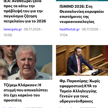
ΙΕΑ: Αναθεωρεί ξανά
προς τα κάτω την
ISMIND 2026: Στη
πρόβλεψή του για την
Θεσσαλονίκη κορυφαίοι
παγκόσμια ζήτηση
επιστήμονες της
πετρελαίου για το 2026
νευροανοσολογίας
ienergeia.gr
06.17.2026 -
healthstat.gr
06.17.2026 -
10:58
17:04
Φρ. Παρασύρης: Χωρίς
Τζέρεμι Κλάρκσον: Η
εφαρμοστική ΚΥΑ το
στιγμή που αποκαλύπτει
Ταμείο Αλληλεγγύης
ότι έχει καρκίνο του
Γενεών για τους
προστάτη
υδρογονάνθρακες