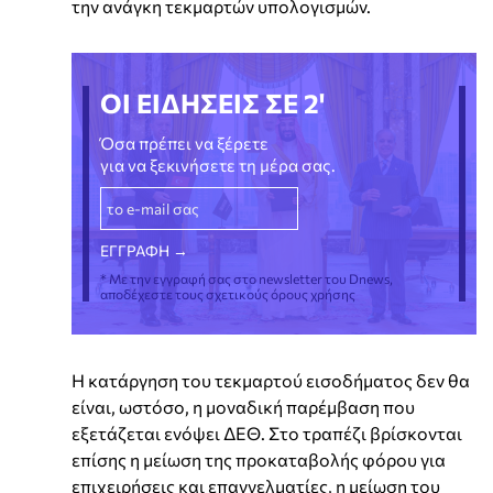
την ανάγκη τεκμαρτών υπολογισμών.
ΟΙ ΕΙΔΗΣΕΙΣ ΣΕ 2'
Όσα πρέπει να ξέρετε
για να ξεκινήσετε τη μέρα σας.
* Με την εγγραφή σας στο newsletter του Dnews,
αποδέχεστε τους σχετικούς όρους χρήσης
Η κατάργηση του τεκμαρτού εισοδήματος δεν θα
είναι, ωστόσο, η μοναδική παρέμβαση που
εξετάζεται ενόψει ΔΕΘ. Στο τραπέζι βρίσκονται
επίσης η μείωση της προκαταβολής φόρου για
επιχειρήσεις και επαγγελματίες, η μείωση του