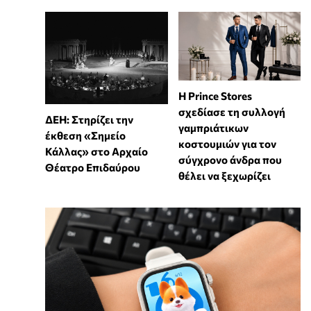
Η Prince Stores
σχεδίασε τη συλλογή
ΔΕΗ: Στηρίζει την
γαμπριάτικων
έκθεση «Σημείο
κοστουμιών για τον
Κάλλας» στο Αρχαίο
σύγχρονο άνδρα που
Θέατρο Επιδαύρου
θέλει να ξεχωρίζει