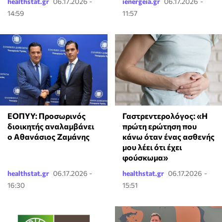
healthstat.gr
06.17.2026 -
ienergeia.gr
06.17.2026 -
14:59
11:57
ΕΟΠΥΥ: Προσωρινός
Γαστρεντερολόγος: «Η
διοικητής αναλαμβάνει
πρώτη ερώτηση που
ο Αθανάσιος Ζαμάνης
κάνω όταν ένας ασθενής
μου λέει ότι έχει
φούσκωμα»
healthstat.gr
06.17.2026 -
healthstat.gr
06.17.2026 -
16:30
15:51