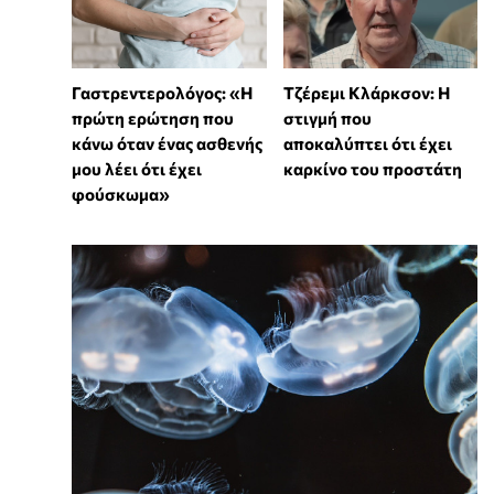
Γαστρεντερολόγος: «Η
Τζέρεμι Κλάρκσον: Η
πρώτη ερώτηση που
στιγμή που
κάνω όταν ένας ασθενής
αποκαλύπτει ότι έχει
μου λέει ότι έχει
καρκίνο του προστάτη
φούσκωμα»