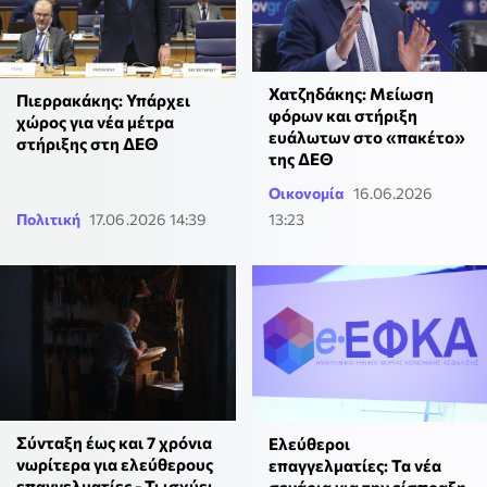
Χατζηδάκης: Μείωση
Πιερρακάκης: Υπάρχει
φόρων και στήριξη
χώρος για νέα μέτρα
ευάλωτων στο «πακέτο»
στήριξης στη ΔΕΘ
της ΔΕΘ
Οικονομία
16.06.2026
Πολιτική
17.06.2026 14:39
13:23
Σύνταξη έως και 7 χρόνια
Ελεύθεροι
νωρίτερα για ελεύθερους
επαγγελματίες: Τα νέα
επαγγελματίες - Τι ισχύει