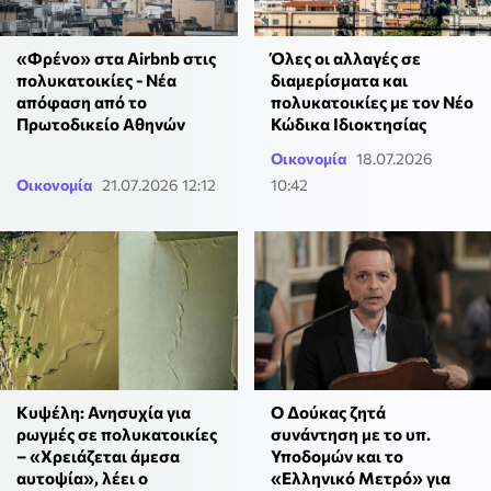
«Φρένο» στα Airbnb στις
Όλες οι αλλαγές σε
πολυκατοικίες - Νέα
διαμερίσματα και
απόφαση από το
πολυκατοικίες με τον Νέο
Πρωτοδικείο Αθηνών
Κώδικα Ιδιοκτησίας
Οικονομία
18.07.2026
Οικονομία
21.07.2026 12:12
10:42
Κυψέλη: Ανησυχία για
Ο Δούκας ζητά
ρωγμές σε πολυκατοικίες
συνάντηση με το υπ.
– «Χρειάζεται άμεσα
Υποδομών και το
αυτοψία», λέει ο
«Ελληνικό Μετρό» για