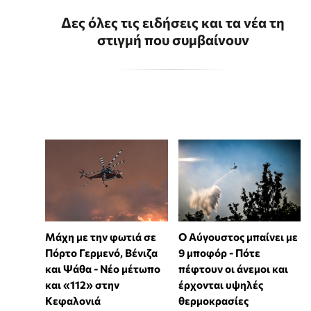
Δες όλες τις ειδήσεις και τα νέα τη
στιγμή που συμβαίνουν
Μάχη με την φωτιά σε
Ο Αύγουστος μπαίνει με
Πόρτο Γερμενό, Βένιζα
9 μποφόρ - Πότε
και Ψάθα - Νέο μέτωπο
πέφτουν οι άνεμοι και
και «112» στην
έρχονται υψηλές
Κεφαλονιά
θερμοκρασίες