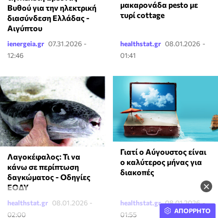
μακαρονάδα pesto με
Βυθού για την ηλεκτρική
τυρί cottage
διασύνδεση Ελλάδας -
Αιγύπτου
ienergeia.gr
07.31.2026 -
healthstat.gr
08.01.2026 -
12:46
01:41
Γιατί ο Αύγουστος είναι
Λαγοκέφαλος: Τι να
ο καλύτερος μήνας για
κάνω σε περίπτωση
διακοπές
δαγκώματος - Οδηγίες
×
ΕΟΔΥ
healthstat.gr
08.01.2026 -
healthstat.gr
08.01.2026 -
ΑΠΟΡΡΗΤΟ
02:00
01:55