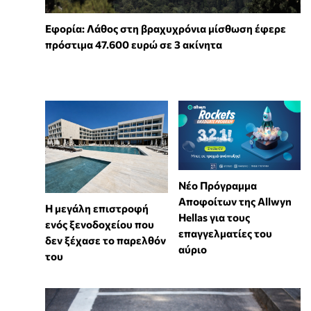
Εφορία: Λάθος στη βραχυχρόνια μίσθωση έφερε
πρόστιμα 47.600 ευρώ σε 3 ακίνητα
Νέο Πρόγραμμα
Αποφοίτων της Allwyn
Η μεγάλη επιστροφή
Hellas για τους
ενός ξενοδοχείου που
επαγγελματίες του
δεν ξέχασε το παρελθόν
αύριο
του