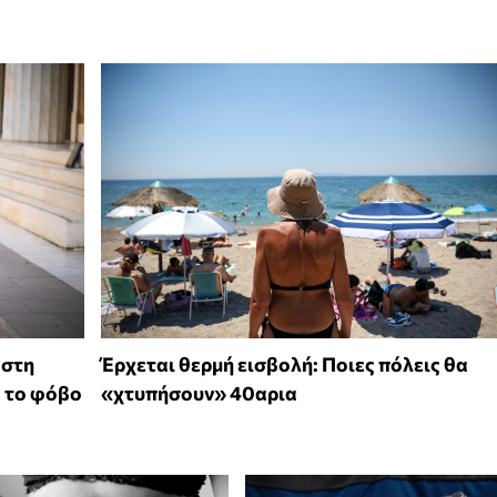
 στη
Έρχεται θερμή εισβολή: Ποιες πόλεις θα
ό το φόβο
«χτυπήσουν» 40αρια