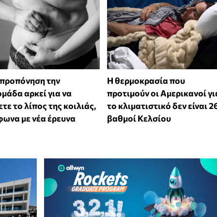
 προπόνηση την
Η θερμοκρασία που
μάδα αρκεί για να
προτιμούν οι Αμερικανοί γι
τε το λίπος της κοιλιάς,
το κλιματιστικό δεν είναι 2
ωνα με νέα έρευνα
βαθμοί Κελσίου