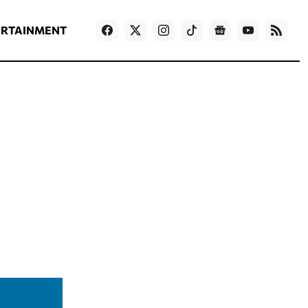
ΡΟΗ ΕΙΔΗΣΕΩΝ
T
NEWS IN ENGLISH
Games
ERTAINMENT