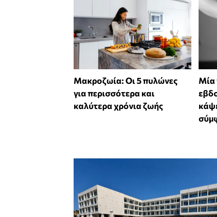
Mακροζωία: Οι 5 πυλώνες
Μία
για περισσότερα και
εβδο
καλύτερα χρόνια ζωής
κάψε
σύμφ