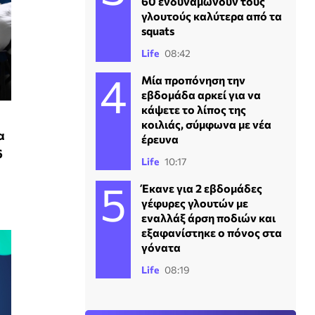
60 ενδυναμώνουν τους
γλουτούς καλύτερα από τα
squats
Life
08:42
Μία προπόνηση την
εβδομάδα αρκεί για να
κάψετε το λίπος της
κοιλιάς, σύμφωνα με νέα
α
έρευνα
6
Life
10:17
Έκανε για 2 εβδομάδες
γέφυρες γλουτών με
εναλλάξ άρση ποδιών και
εξαφανίστηκε ο πόνος στα
γόνατα
Life
08:19