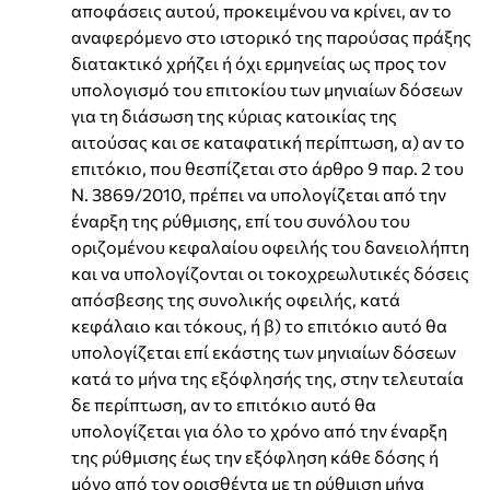
αποφάσεις αυτού, προκειμένου να κρίνει, αν το
αναφερόμενο στο ιστορικό της παρούσας πράξης
διατακτικό χρήζει ή όχι ερμηνείας ως προς τον
υπολογισμό του επιτοκίου των μηνιαίων δόσεων
για τη διάσωση της κύριας κατοικίας της
αιτούσας και σε καταφατική περίπτωση, α) αν το
επιτόκιο, που θεσπίζεται στο άρθρο 9 παρ. 2 του
Ν. 3869/2010, πρέπει να υπολογίζεται από την
έναρξη της ρύθμισης, επί του συνόλου του
οριζομένου κεφαλαίου οφειλής του δανειολήπτη
και να υπολογίζονται οι τοκοχρεωλυτικές δόσεις
απόσβεσης της συνολικής οφειλής, κατά
κεφάλαιο και τόκους, ή β) το επιτόκιο αυτό θα
υπολογίζεται επί εκάστης των μηνιαίων δόσεων
κατά το μήνα της εξόφλησής της, στην τελευταία
δε περίπτωση, αν το επιτόκιο αυτό θα
υπολογίζεται για όλο το χρόνο από την έναρξη
της ρύθμισης έως την εξόφληση κάθε δόσης ή
μόνο από τον ορισθέντα με τη ρύθμιση μήνα