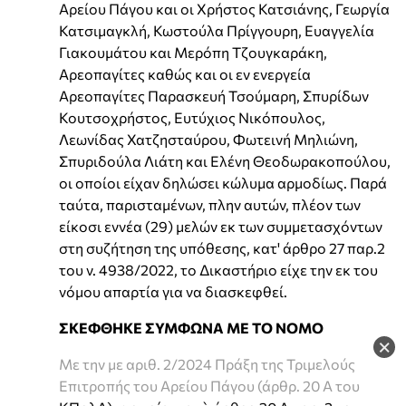
Αρείου Πάγου και οι Χρήστος Κατσιάνης, Γεωργία
Κατσιμαγκλή, Κωστούλα Πρίγγουρη, Ευαγγελία
Γιακουμάτου και Μερόπη Τζουγκαράκη,
Αρεοπαγίτες καθώς και οι εν ενεργεία
Αρεοπαγίτες Παρασκευή Τσούμαρη, Σπυρίδων
Κουτσοχρήστος, Ευτύχιος Νικόπουλος,
Λεωνίδας Χατζησταύρου, Φωτεινή Μηλιώνη,
Σπυριδούλα Λιάτη και Ελένη Θεοδωρακοπούλου,
οι οποίοι είχαν δηλώσει κώλυμα αρμοδίως. Παρά
ταύτα, παρισταμένων, πλην αυτών, πλέον των
είκοσι εννέα (29) μελών εκ των συμμετασχόντων
στη συζήτηση της υπόθεσης, κατ' άρθρο 27 παρ.2
του ν. 4938/2022, το Δικαστήριο είχε την εκ του
νόμου απαρτία για να διασκεφθεί.
ΣΚΕΦΘΗΚΕ ΣΥΜΦΩΝΑ ΜΕ ΤΟ ΝΟΜΟ
×
Με την με αριθ. 2/2024 Πράξη της Τριμελούς
Επιτροπής του Αρείου Πάγου (άρθρ. 20 Α του