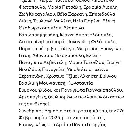
Φωτόπουλο, Μαρία Πετσάλη, Ερασμία Λιούλη,
Ζωή Καραχάλιου, Βάϊα Ζαρχανή, Σπυριδούλα
Λιάτη, Στυλιανή Μπλέτα, Ηλία Γιαρένη, Ελένη
Θεοδωρακοπούλου, Δέσποινα
Βασιλοδημητράκη, Ιωάννη Αποστολόπουλο,
Αικατερίνη Πατσιαρά, Παναγιώτη Φιλόπουλο,
Παρασκευή Γρίβα, Γεώργιο Μικρούδη, Ευαγγελία
Γίτση, Αθανάσιο Νικολόπουλο, Ελένη -
Παναγιώτα Λεβεντέλη, Μαρία Τατσέλου, Ειρήνη
Νικολάου, Παναγιώτη Μπολτέτσο, Ιωάννα
Στρατσιάνη, Χριστίνα Τζίμα, Άλκηστη Σιάννου,
Βασιλική Μουγιάντση, Κωνσταντία
Εμμανουηλίδου και Παναγιώτα Γιαννακοπούλου,
Αρεοπαγίτες, (κωλυομένων των λοιπών δικαστών
της σύνθεσης).
Συνεδρίασε δημόσια στο ακροατήριό του, την 27η
Φεβρουαρίου 2025, με την παρουσία της
Εισαγγελέως του Αρείου Πάγου Γεωργίας