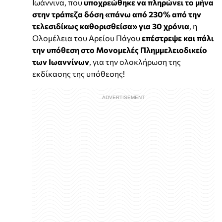
Ιωάννινα, που
υποχρεώθηκε να πληρώνει το μήνα
στην τράπεζα δόση «πάνω από 230% από την
τελεσιδίκως καθορισθείσα» για 30 χρόνια
, η
Ολομέλεια του Αρείου Πάγου
επέστρεψε και πάλι
την υπόθεση στο Μονομελές Πλημμελειοδικείο
των Ιωαννίνων
, για την ολοκλήρωση της
εκδίκασης της υπόθεσης!