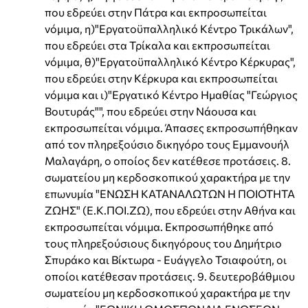
που εδρεύει στην Πάτρα και εκπροσωπείται
νόμιμα, η)"Εργατοϋπαλληλικό Κέντρο Τρικάλων",
που εδρεύει στα Τρίκαλα και εκπροσωπείται
νόμιμα, θ)"Εργατοϋπαλληλικό Κέντρο Κέρκυρας",
που εδρεύει στην Κέρκυρα και εκπροσωπείται
νόμιμα και ι)"Εργατικό Κέντρο Ημαθίας "Γεώργιος
Βουτυράς"", που εδρεύει στην Νάουσα και
εκπροσωπείται νόμιμα. Άπασες εκπροσωπήθηκαν
από τον πληρεξούσιο δικηγόρο τους Εμμανουήλ
Μαλαγάρη, ο οποίος δεν κατέθεσε προτάσεις. 8.
σωματείου μη κερδοσκοπικού χαρακτήρα με την
επωνυμία "ΕΝΩΣΗ ΚΑΤΑΝΑΛΩΤΩΝ Η ΠΟΙΟΤΗΤΑ
ΖΩΗΣ" (Ε.Κ.ΠΟΙ.ΖΩ), που εδρεύει στην Αθήνα και
εκπροσωπείται νόμιμα. Εκπροσωπήθηκε από
τους πληρεξούσιους δικηγόρους του Δημήτριο
Σπυράκο και Βίκτωρα - Ευάγγελο Τσιαφούτη, οι
οποίοι κατέθεσαν προτάσεις. 9. δευτεροβάθμιου
σωματείου μη κερδοσκοπικού χαρακτήρα με την