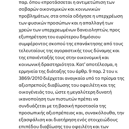
παρ. όπου «προτάσσεται η αντιμετώπιση των
σοβαρών οικονομικών και κοινωνικών
προβλημάτων, στα οποία οδήγησε η υπερχρέωση
των φυσικών προσώπων και η απαλλαγή των
χρεών των υπερχρεωμένων δανειοληπτών, προς
εξυπηρέτηση του ευρύτερου δημόσιου
συμφέροντος σκοπού της επανάκτησης από τους
τελευταίους της αγοραστικής τους δύναμης και
της επανένταξής τους στην οικονομική και
κοινωνική δραστηριότητα. Κατ' αποτέλεσμα, η
ερμηνεία της διάταξης του άρθρ. 9 παρ. 2 του ν.
3869/2010 διέρχεται αναγκαία υπό το πρίσμα της
αξιοπρεπούς διαβίωσης του οφειλέτη και της
οικογένειάς του, ώστε η μεγαλύτερη δυνατή
ικανοποίηση των πιστωτών πρέπει να
συνδυάζεται με τη βασική προστασία της
προσωπικής αξιοπρέπειας και, συνακόλουθα, την
εξασφάλιση και διατήρηση ενός στοιχειώδους
επιπέδου διαβίωσης του οφειλέτη και των