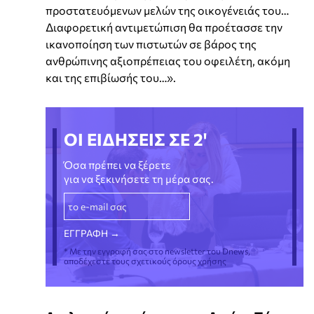
προστατευόμενων μελών της οικογένειάς του…
Διαφορετική αντιμετώπιση θα προέτασσε την
ικανοποίηση των πιστωτών σε βάρος της
ανθρώπινης αξιοπρέπειας του οφειλέτη, ακόμη
και της επιβίωσής του…».
ΟΙ ΕΙΔΗΣΕΙΣ ΣΕ 2'
Όσα πρέπει να ξέρετε
για να ξεκινήσετε τη μέρα σας.
* Με την εγγραφή σας στο newsletter του Dnews,
αποδέχεστε τους σχετικούς όρους χρήσης