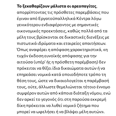
Το ξεκαθαρίζουν μάλιστα οι αρεοπαγίτες
,
απορρίπτοντας τις πρόσθετες παρεμβάσεις που
έγιναν από Εργατοϋπαλληλικά Κέντρα λόγω
γενικότερου ενδιαφέροντος με σημαντικές
οικονομικές προεκτάσεις, καθώς πολλά από τα
μέλη τους βρίσκονται σε δικαστικές διενέξεις με
πιστωτικά ιδρύματα και εταιρείες απαιτήσεων.
Όπως αναφέρει η απόφαση χαρακτηριστικά, «η
τυχόν έκδοση ευνοϊκής απόφασης για την
αιτούσα (υπέρ’ ής η πρόσθετη παρέμβαση) δεν
πρόκειται να θίξει ίδια δικαιώματα αυτών ή να
επηρεάσει νομικά κατά οποιοδήποτε τρόπο τη
θέση τους, ώστε να δικαιολογείται η παρέμβασή
τους, ούτε, άλλωστε θεμελιώνεται τέτοιο έννομο
συμφέρον αυτών από κάποια διάταξη νόμου, ενώ
δεν αρκεί το γεγονός ότι στη παρούσα εκκρεμή
δίκη πρόκειται να λυθεί νομικό ζήτημα που
μπορεί να ωφελήσει ή να βλάψει μέλη αυτών».