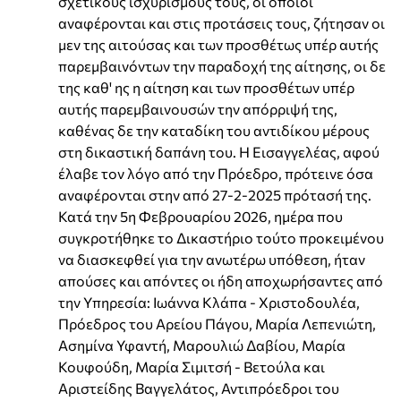
σχετικούς ισχυρισμούς τους, οι οποίοι
αναφέρονται και στις προτάσεις τους, ζήτησαν οι
μεν της αιτούσας και των προσθέτως υπέρ αυτής
παρεμβαινόντων την παραδοχή της αίτησης, οι δε
της καθ' ης η αίτηση και των προσθέτων υπέρ
αυτής παρεμβαινουσών την απόρριψή της,
καθένας δε την καταδίκη του αντιδίκου μέρους
στη δικαστική δαπάνη του. Η Εισαγγελέας, αφού
έλαβε τον λόγο από την Πρόεδρο, πρότεινε όσα
αναφέρονται στην από 27-2-2025 πρότασή της.
Κατά την 5η Φεβρουαρίου 2026, ημέρα που
συγκροτήθηκε το Δικαστήριο τούτο προκειμένου
να διασκεφθεί για την ανωτέρω υπόθεση, ήταν
απούσες και απόντες οι ήδη αποχωρήσαντες από
την Υπηρεσία: Ιωάννα Κλάπα - Χριστοδουλέα,
Πρόεδρος του Αρείου Πάγου, Μαρία Λεπενιώτη,
Ασημίνα Υφαντή, Μαρουλιώ Δαβίου, Μαρία
Κουφούδη, Μαρία Σιμιτσή - Βετούλα και
Αριστείδης Βαγγελάτος, Αντιπρόεδροι του