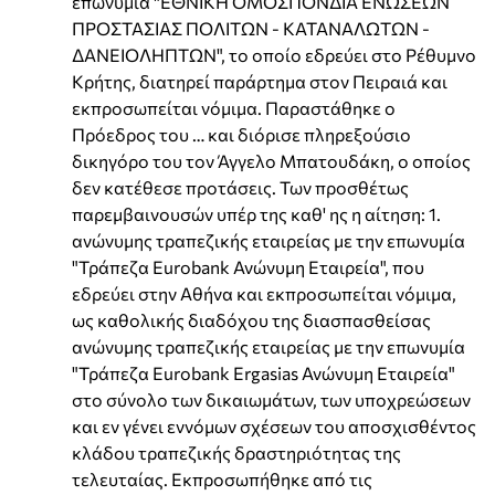
επωνυμία "ΕΘΝΙΚΗ ΟΜΟΣΠΟΝΔΙΑ ΕΝΩΣΕΩΝ
ΠΡΟΣΤΑΣΙΑΣ ΠΟΛΙΤΩΝ - ΚΑΤΑΝΑΛΩΤΩΝ -
ΔΑΝΕΙΟΛΗΠΤΩΝ", το οποίο εδρεύει στο Ρέθυμνο
Κρήτης, διατηρεί παράρτημα στον Πειραιά και
εκπροσωπείται νόμιμα. Παραστάθηκε ο
Πρόεδρος του … και διόρισε πληρεξούσιο
δικηγόρο του τον Άγγελο Μπατουδάκη, ο οποίος
δεν κατέθεσε προτάσεις. Των προσθέτως
παρεμβαινουσών υπέρ της καθ' ης η αίτηση: 1.
ανώνυμης τραπεζικής εταιρείας με την επωνυμία
"Τράπεζα Eurobank Ανώνυμη Εταιρεία", που
εδρεύει στην Αθήνα και εκπροσωπείται νόμιμα,
ως καθολικής διαδόχου της διασπασθείσας
ανώνυμης τραπεζικής εταιρείας με την επωνυμία
"Τράπεζα Eurobank Ergasias Ανώνυμη Εταιρεία"
στο σύνολο των δικαιωμάτων, των υποχρεώσεων
και εν γένει εννόμων σχέσεων του αποσχισθέντος
κλάδου τραπεζικής δραστηριότητας της
τελευταίας. Εκπροσωπήθηκε από τις