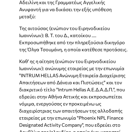
Αδειλίνη και της Γραμματέως Aγγελικής
Ανυφαντή για να δικάσει την εξής υπόθεση
μεταξύ:
Της αιτούσας (ενώπιον του Ειρηνοδικείου
Ιωαννίνων): Β. Τ. του Δ., κατοίκου ....
Εκπροσωπήθηκε από την πληρεξούσια δικηγόρο
της Όλγα Τσουμάνη, η οποία κατέθεσε προτάσεις.
Καθ' ης η αίτηση (ενώπιον του Ειρηνοδικείου
Ιωαννίνων): ανώνυμης εταιρείας με την επωνυμία
"INTRUM HELLAS Ανώνυμη Εταιρεία Διαχείρισης
Απαιτήσεων από Δάνεια και Πιστώσεις" και τον
διακριτικό τίτλο "Intrum Hellas Α.Ε.Δ.Α.Δ.Π.", που
εδρεύει στην Αθήνα Αττικής και εκπροσωπείται
νόμιμα, ενεργούσας εν προκειμένω ως
διαχειρίστριας των απαιτήσεων της αλλοδαπής
εταιρείας με την επωνυμία "Phoenix NPL Finance
Designated Activity Company", που εδρεύει στο
Δουβλίνο της Ιρλανδίας, η οποία έχει καταστεί