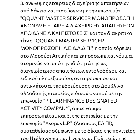
3. ανώνυμης εταιρείας διαχείρισης απαιτήσεων
από δάνεια και πιστώσεων με την επωνυμία
"QQUANT MASTER SERVICER ΜΟΝΟΠΡΟΣΩΠΗ
ΑΝΩΝΥΜΗ ΕΤΑΙΡΕΙΑ ΔΙΑΧΕΙΡΙΣΗΣ ΑΠΑΙΤΗΣΕΩΝ
ΑΠΟ ΔΑΝΕΙΑ ΚΑΙ ΠΙΣΤΩΣΕΙΣ" και τον διακριτικό
τίτλο "QQUANT MASTER SERVICER
ΜΟΝΟΠΡΟΣΩΠΗ Α.Ε.Δ.Α.Δ.Π.", η οποία εδρεύει
στο Μαρούσι Αττικής και εκπροσωπείται νόμιμα,
ατομικώς και υπό την ιδιότητά της ως
διαχειρίστριας απαιτήσεων, εντολοδόχου και
ειδικού πληρεξουσίου, αντιπροσώπου και
αντικλήτου α. της εδρεύουσας στο Δουβλίνο
αλλοδαπής εταιρείας ειδικού σκοπού με την
επωνυμία "PILLAR FINANCE DESIGNATED
ACTIVITY COMPANY", όπως νόμιμα
εκπροσωπείται, και β. της εταιρείας με την
επωνυμία "Asopus L.P.", (Άσοπους ΕΛ ΠΙ),
συσταθείσας σύμφωνα με το δίκαιο της πολιτείας
του Ντέλαγουερ των Ηνωμένων Πολιτειών της