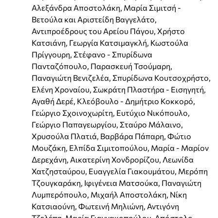
Αλεξάνδρα Αποστολάκη, Μαρία Σιμιτσή -
Βετούλα και Αριστείδη Βαγγελάτο,
Αντιπροέδρους του Αρείου Πάγου, Χρήστο
Κατσιάνη, Γεωργία Κατσιμαγκλή, Κωστούλα
Πρίγγουρη, Στέφανο - Σπυρίδωνα
Πανταζόπουλο, Παρασκευή Τσούμαρη,
Παναγιώτη Βενιζελέα, Σπυρίδωνα Κουτσοχρήστο,
Ελένη Χροναίου, Σωκράτη Πλαστήρα - Εισηγητή,
Αγαθή Δερέ, Κλεόβουλο - Δημήτριο Κοκκορό,
Γεώργιο Σχοινοχωρίτη, Ευτύχιο Νικόπουλο,
Γεώργιο Παπαγεωργίου, Σταύρο Μάλαινο,
Χρυσούλα Πλατιά, Βαρβάρα Πάπαρη, Φώτιο
Μουζάκη, Ελπίδα Σιμιτοπούλου, Μαρία - Μαρίον
Δερεχάνη, Αικατερίνη Χονδρορίζου, Λεωνίδα
Χατζησταύρου, Ευαγγελία Γιακουμάτου, Μερόπη
Τζουγκαράκη, Ιφιγένεια Ματσούκα, Παναγιώτη
Λυμπερόπουλο, Μιχαήλ Αποστολάκη, Νίκη
Κατσιαούνη, Φωτεινή Μηλιώνη, Αντιγόνη
Τζελέπη, Μαρία Γιαννακοπούλου, Απόστολο