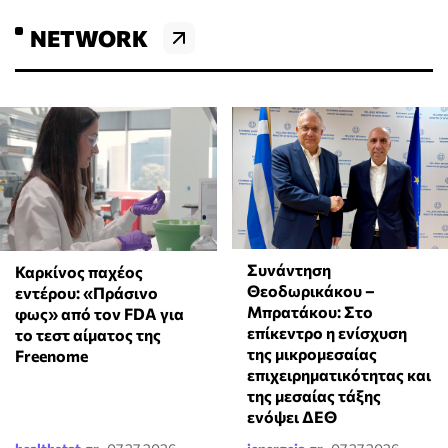
NETWORK
Συνάντηση
Καρκίνος παχέος
Θεοδωρικάκου –
εντέρου: «Πράσινο
Μπρατάκου: Στο
φως» από τον FDA για
επίκεντρο η ενίσχυση
το τεστ αίματος της
της μικρομεσαίας
Freenome
επιχειρηματικότητας και
της μεσαίας τάξης
ενόψει ΔΕΘ