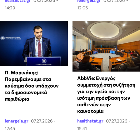
healthstat.gr
07.27.2026 -
ienergeia.gr
07.27.2026 -
14:29
12:05
Π. Μαρινάκης:
AbbVie: Ενεργός
Παρεμβαίνουμε στα
συμμετοχή στη συζήτηση
καύσιμα όσο υπάρχουν
για την υγεία και την
τα δημοσιονομικά
ισότιμη πρόσβαση των
περιθώρια
ασθενών στην
καινοτομία
ienergeia.gr
07.27.2026 -
healthstat.gr
07.27.2026 -
12:45
15:41