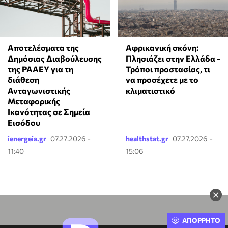
Αποτελέσματα της
Αφρικανική σκόνη:
Δημόσιας Διαβούλευσης
Πλησιάζει στην Ελλάδα -
της ΡΑΑΕΥ για τη
Τρόποι προστασίας, τι
διάθεση
να προσέχετε με το
Ανταγωνιστικής
κλιματιστικό
Μεταφορικής
Ικανότητας σε Σημεία
Εισόδου
ienergeia.gr
07.27.2026 -
healthstat.gr
07.27.2026 -
11:40
15:06
×
ΑΠΟΡΡΗΤΟ