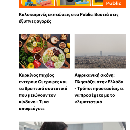
Καλοκαιρινές εκπτώσεις στα Public: Βουτιά στις
έξυπνες αγορές
Καρκίνος παχέος
Αφρικανική σκόνη:
εντέρου: Οι τροφές και
Πλησιάζει στην Ελλάδα
τα θρεπτικά συστατικά
- Τρόποι προστασίας, τι
που μειώνουν τον
να προσέχετε με το
κίνδυνο - Τι να
κλιματιστικό
αποφεύγετε