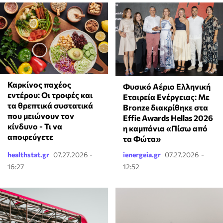
Καρκίνος παχέος
Φυσικό Αέριο Ελληνική
εντέρου: Οι τροφές και
Εταιρεία Ενέργειας: Με
τα θρεπτικά συστατικά
Bronze διακρίθηκε στα
που μειώνουν τον
Effie Awards Hellas 2026
κίνδυνο - Τι να
η καμπάνια «Πίσω από
αποφεύγετε
τα Φώτα»
healthstat.gr
07.27.2026 -
ienergeia.gr
07.27.2026 -
16:27
12:52