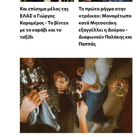
Και επίσημα μέλος της
Το πρώτο ρήγμα στην
ΕΛΑΣ ο Γιώργος
«τρόικα»: Μονομέτωπο
Καραμέρος - Το βίντεο
κατά Μητσοτάκη
με το καράβι και το
εξαγγέλλει η Δούρου -
ταξίδι
Διαφωνούν Πολάκης και
Παππάς