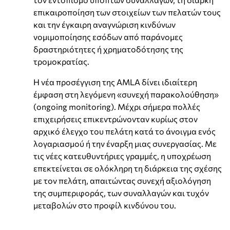
επικαιροποίηση των στοιχείων των πελατών τους
και την έγκαιρη αναγνώριση κινδύνων
νομιμοποίησης εσόδων από παράνομες
δραστηριότητες ή χρηματοδότησης της
τρομοκρατίας.
Η νέα προσέγγιση της AMLA δίνει ιδιαίτερη
έμφαση στη λεγόμενη «συνεχή παρακολούθηση»
(ongoing monitoring). Μέχρι σήμερα πολλές
επιχειρήσεις επικεντρώνονταν κυρίως στον
αρχικό έλεγχο του πελάτη κατά το άνοιγμα ενός
λογαριασμού ή την έναρξη μιας συνεργασίας. Με
τις νέες κατευθυντήριες γραμμές, η υποχρέωση
επεκτείνεται σε ολόκληρη τη διάρκεια της σχέσης
με τον πελάτη, απαιτώντας συνεχή αξιολόγηση
της συμπεριφοράς, των συναλλαγών και τυχόν
μεταβολών στο προφίλ κινδύνου του.