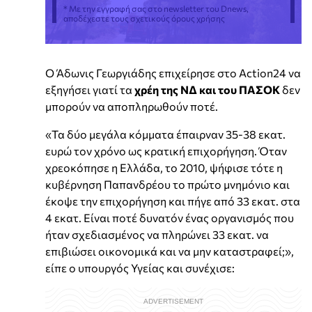
* Με την εγγραφή σας στο newsletter του Dnews,
αποδέχεστε τους σχετικούς όρους χρήσης
Ο Άδωνις Γεωργιάδης επιχείρησε στο Action24 να
εξηγήσει γιατί τα
χρέη της ΝΔ και του ΠΑΣΟΚ
δεν
μπορούν να αποπληρωθούν ποτέ.
«Τα δύο μεγάλα κόμματα έπαιρναν 35-38 εκατ.
ευρώ τον χρόνο ως κρατική επιχορήγηση. Όταν
χρεοκόπησε η Ελλάδα, το 2010, ψήφισε τότε η
κυβέρνηση Παπανδρέου το πρώτο μνημόνιο και
έκοψε την επιχορήγηση και πήγε από 33 εκατ. στα
4 εκατ. Είναι ποτέ δυνατόν ένας οργανισμός που
ήταν σχεδιασμένος να πληρώνει 33 εκατ. να
επιβιώσει οικονομικά και να μην καταστραφεί;»,
είπε ο υπουργός Υγείας και συνέχισε: