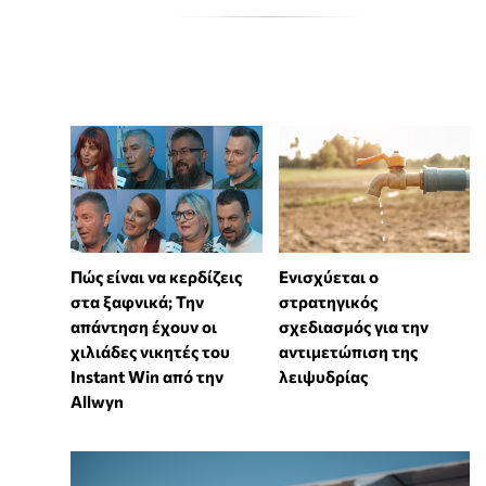
Πώς είναι να κερδίζεις
Ενισχύεται ο
στα ξαφνικά; Την
στρατηγικός
απάντηση έχουν οι
σχεδιασμός για την
χιλιάδες νικητές του
αντιμετώπιση της
Instant Win από την
λειψυδρίας
Allwyn