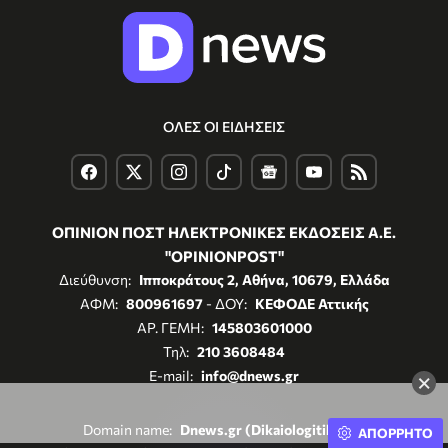
ΟΛΕΣ ΟΙ ΕΙΔΗΣΕΙΣ
ΟΠΙΝΙΟΝ ΠΟΣΤ ΗΛΕΚΤΡΟΝΙΚΕΣ ΕΚΔΟΣΕΙΣ Α.Ε.
"OPINIONPOST"
Διεύθυνση:
Ιπποκράτους 2, Αθήνα, 10679, Ελλάδα
ΑΦΜ:
800961697
- ΔΟΥ:
ΚΕΦΟΔΕ Αττικής
ΑΡ. ΓΕΜΗ:
145803601000
Τηλ:
210 3608484
E-mail:
info@dnews.gr
×
Domain name:
Dnews.gr (Dikaiologitika.gr)
ΑΠΟΡΡΗΤΟ