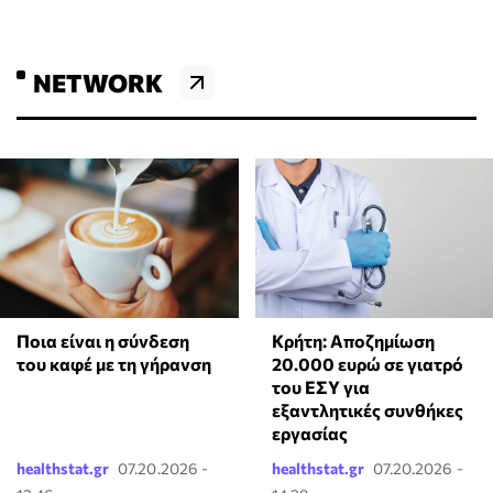
NETWORK
Ποια είναι η σύνδεση
Κρήτη: Αποζημίωση
του καφέ με τη γήρανση
20.000 ευρώ σε γιατρό
του ΕΣΥ για
εξαντλητικές συνθήκες
εργασίας
healthstat.gr
07.20.2026 -
healthstat.gr
07.20.2026 -