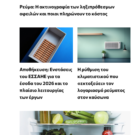
Ρεύμα: Η ακτινογραφία των ληξιπρόθεσμων
οφειλών και ποιοι πληρώνουν το κόστος
Αποθήκευση: Ενστάσεις
Η ρύθμιση του
του ΕΣΣΑΗΕ για τα
κλιματιστικού που
έσοδα του 2026 και το
«εκτοξεύει» τον
πλαίσιο λειτουργίας
λογαριασμό ρεύματος
των έργων
στον καύσωνα