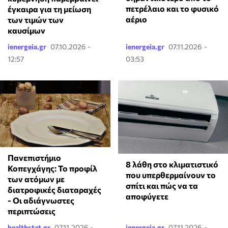
πετρέλαιο και το φυσικό
έγκαιρα για τη μείωση
αέριο
των τιμών των
καυσίμων
ienergeia.gr
07.10.2026 -
ienergeia.gr
07.11.2026 -
12:57
03:53
Πανεπιστήμιο
8 λάθη στο κλιματιστικό
Κοπεγχάγης: Το προφίλ
που υπερθερμαίνουν το
των ατόμων με
σπίτι και πώς να τα
διατροφικές διαταραχές
αποφύγετε
- Οι αδιάγνωστες
περιπτώσεις
healthstat.gr
07.11.2026 -
ienergeia.gr
07.11.2026 -