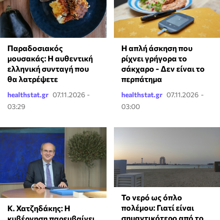
Παραδοσιακός
Η απλή άσκηση που
μουσακάς: Η αυθεντική
ρίχνει γρήγορα το
ελληνική συνταγή που
σάκχαρο - Δεν είναι το
θα λατρέψετε
περπάτημα
healthstat.gr
07.11.2026 -
healthstat.gr
07.11.2026 -
03:29
03:00
Το νερό ως όπλο
πολέμου: Γιατί είναι
Κ. Χατζηδάκης: Η
σημαντικότερο από το
κυβέρνηση παρεμβαίνει