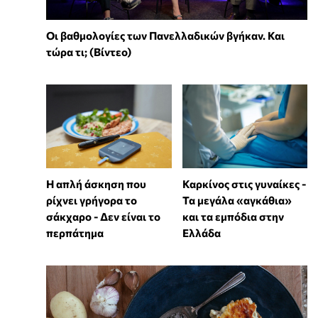
Οι βαθμολογίες των Πανελλαδικών βγήκαν. Και
τώρα τι; (Βίντεο)
Η απλή άσκηση που
Καρκίνος στις γυναίκες -
ρίχνει γρήγορα το
Τα μεγάλα «αγκάθια»
σάκχαρο - Δεν είναι το
και τα εμπόδια στην
περπάτημα
Ελλάδα