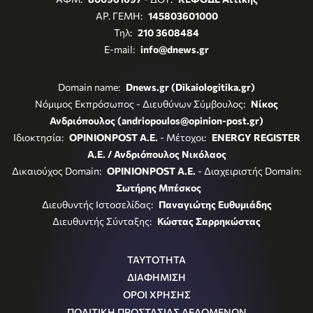
ΑΡ. ΓΕΜΗ:
145803601000
Τηλ:
210 3608484
E-mail:
info@dnews.gr
Domain name:
Dnews.gr (Dikaiologitika.gr)
Νόμιμος Εκπρόσωπος - Διευθύνων Σύμβουλος:
Νίκος
Ανδριόπουλος (andriopoulos@opinion-post.gr)
Ιδιοκτησία:
OPINIONPOST A.E.
- Μέτοχοι:
ENERGY REGISTER
Α.Ε. / Ανδριόπουλος Νικόλαος
Δικαιούχος Domain:
OPINIONPOST A.E.
- Διαχειριστής Domain:
Σωτήρης Μπέσκος
Διευθυντής Ιστοσελίδας:
Παναγιώτης Ευθυμιάδης
Διευθυντής Σύνταξης:
Κώστας Σαρρηκώστας
ΤΑΥΤΟΤΗΤΑ
ΔΙΑΦΗΜΙΣΗ
ΟΡΟΙ ΧΡΗΣΗΣ
ΠΟΛΙΤΙΚΗ ΠΡΟΣΤΑΣΙΑΣ ΔΕΔΟΜΕΝΩΝ