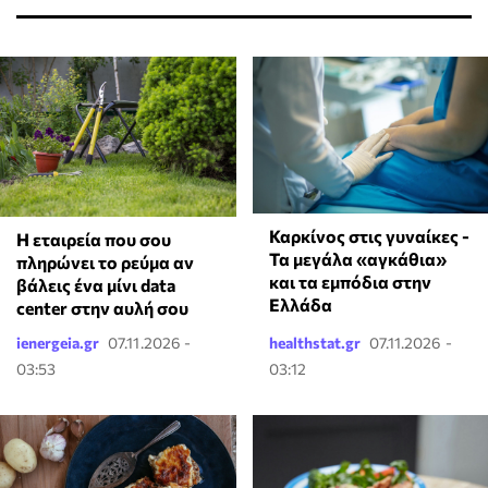
Καρκίνος στις γυναίκες -
Η εταιρεία που σου
Τα μεγάλα «αγκάθια»
πληρώνει το ρεύμα αν
και τα εμπόδια στην
βάλεις ένα μίνι data
Ελλάδα
center στην αυλή σου
ienergeia.gr
07.11.2026 -
healthstat.gr
07.11.2026 -
03:53
03:12