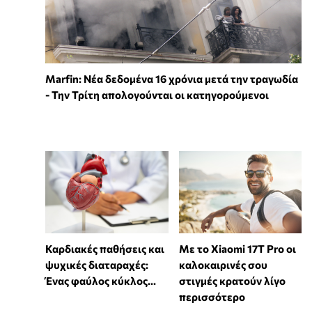
Marfin: Νέα δεδομένα 16 χρόνια μετά την τραγωδία
- Την Τρίτη απολογούνται οι κατηγορούμενοι
Καρδιακές παθήσεις και
Με το Xiaomi 17T Pro οι
ψυχικές διαταραχές:
καλοκαιρινές σου
Ένας φαύλος κύκλος...
στιγμές κρατούν λίγο
περισσότερο