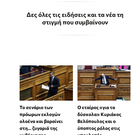
Δες όλες τις ειδήσεις και τα νέα τη
στιγμή που συμβαίνουν
Το σενάριο των
Ο εταίρος «για τα
πρόωρων εκλογών
δύσκολα» Κυριάκος
ολοένα και βαραίνει
Βελόπουλος και ο
στη… ζυγαριά της
ύποπτος ρόλος στις