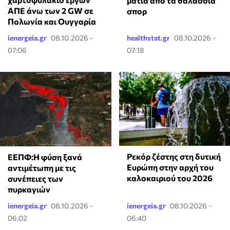
μάτια από τα θαλάσσια
ΑΠΕ άνω των 2 GW σε
σπορ
Πολωνία και Ουγγαρία
ienergeia.gr
08.10.2026 -
healthstat.gr
08.10.2026 -
07:06
07:18
Ρεκόρ ζέστης στη δυτική
ΕΕΠΦ:Η φύση ξανά
Ευρώπη στην αρχή του
αντιμέτωπη με τις
καλοκαιριού του 2026
συνέπειες των
πυρκαγιών
ienergeia.gr
08.10.2026 -
ienergeia.gr
08.10.2026 -
06:02
06:40