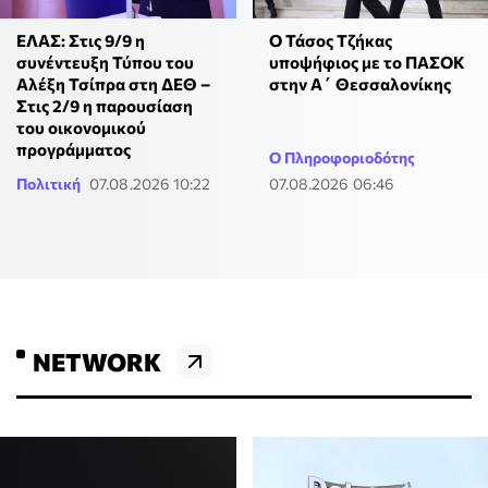
ΕΛΑΣ: Στις 9/9 η
Ο Τάσος Τζήκας
συνέντευξη Τύπου του
υποψήφιος με το ΠΑΣΟΚ
Αλέξη Τσίπρα στη ΔΕΘ –
στην Α΄ Θεσσαλονίκης
Στις 2/9 η παρουσίαση
του οικονομικού
προγράμματος
Ο Πληροφοριοδότης
Πολιτική
07.08.2026 10:22
07.08.2026 06:46
NETWORK