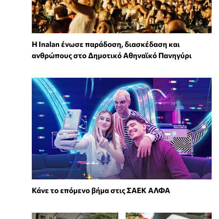
Η Inalan ένωσε παράδοση, διασκέδαση και
ανθρώπους στο Δημοτικό Αθηναϊκό Πανηγύρι
Κάνε το επόμενο βήμα στις ΣΑΕΚ ΑΛΦΑ