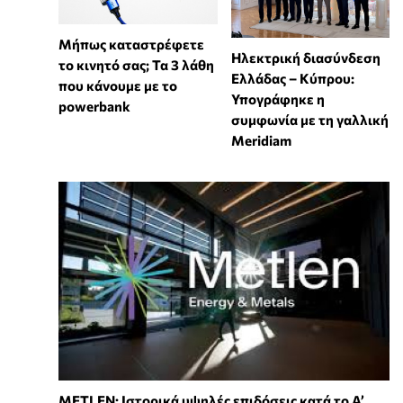
Μήπως καταστρέφετε
Ηλεκτρική διασύνδεση
το κινητό σας; Τα 3 λάθη
Ελλάδας – Κύπρου:
που κάνουμε με το
Υπογράφηκε η
powerbank
συμφωνία με τη γαλλική
Meridiam
METLEN: Ιστορικά υψηλές επιδόσεις κατά το Α’