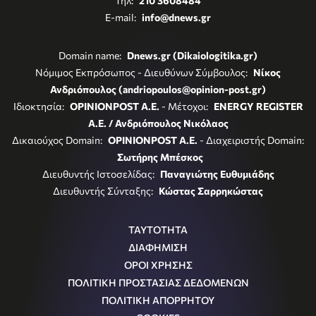
Τηλ:
210 3608484
E-mail:
info@dnews.gr
Domain name:
Dnews.gr (Dikaiologitika.gr)
Νόμιμος Εκπρόσωπος - Διευθύνων Σύμβουλος:
Νίκος
Ανδριόπουλος (andriopoulos@opinion-post.gr)
Ιδιοκτησία:
OPINIONPOST A.E.
- Μέτοχοι:
ENERGY REGISTER
Α.Ε. / Ανδριόπουλος Νικόλαος
Δικαιούχος Domain:
OPINIONPOST A.E.
- Διαχειριστής Domain:
Σωτήρης Μπέσκος
Διευθυντής Ιστοσελίδας:
Παναγιώτης Ευθυμιάδης
Διευθυντής Σύνταξης:
Κώστας Σαρρηκώστας
ΤΑΥΤΟΤΗΤΑ
ΔΙΑΦΗΜΙΣΗ
ΟΡΟΙ ΧΡΗΣΗΣ
ΠΟΛΙΤΙΚΗ ΠΡΟΣΤΑΣΙΑΣ ΔΕΔΟΜΕΝΩΝ
ΠΟΛΙΤΙΚΗ ΑΠΟΡΡΗΤΟΥ