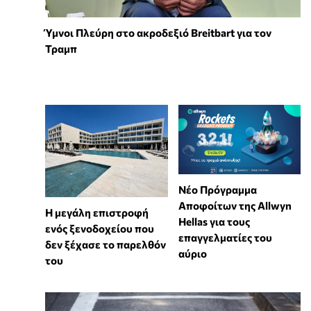
Ύμνοι Πλεύρη στο ακροδεξιό Breitbart για τον
Τραμπ
Νέο Πρόγραμμα
Αποφοίτων της Allwyn
Η μεγάλη επιστροφή
Hellas για τους
ενός ξενοδοχείου που
επαγγελματίες του
δεν ξέχασε το παρελθόν
αύριο
του