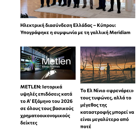
Ηλεκτρική διασύνδεση Ελλάδας – Κύπρου:
Υπογράφηκε η συμφωνία με τη γαλλική Meridiam
METLEN: Ιστορικά
Το Ελ Νίνιο «φρενάρει»
υψηλές επιδόσεις κατά
τους τυφώνες, αλλά το
το Α’ Εξάμηνο του 2026
μέγεθος της
σε όλους τους βασικούς
καταστροφής μπορεί να
χρηματοοικονομικούς
είναι μεγαλύτερο από
δείκτες
ποτέ