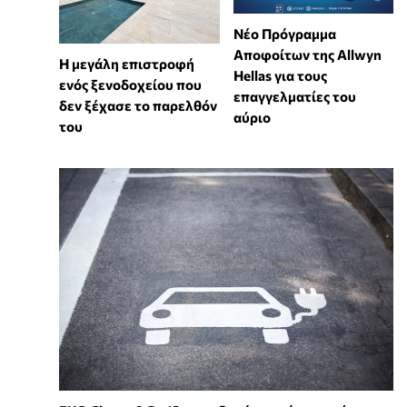
Νέο Πρόγραμμα
Αποφοίτων της Allwyn
Η μεγάλη επιστροφή
Hellas για τους
ενός ξενοδοχείου που
επαγγελματίες του
δεν ξέχασε το παρελθόν
αύριο
του