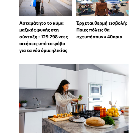
Ασταμάτητο το κύμα
Έρχεται θερμή εισβολή:
μαζικής φυγής στη
Ποιες πόλεις θα
σύνταξη - 129.298 νέες
«χτυπήσουν» 40αρια
αιτήσεις υπό το φόβο
για τα νέα όρια ηλικίας