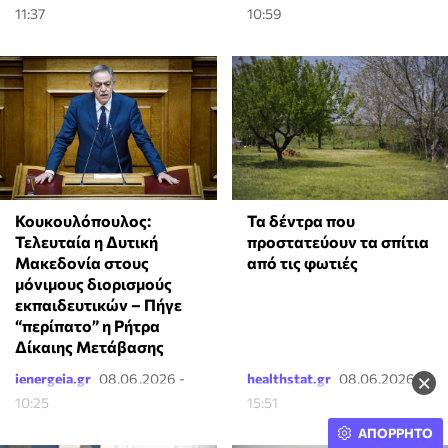
11:37
10:59
Κουκουλόπουλος:
Τα δέντρα που
Τελευταία η Δυτική
προστατεύουν τα σπίτια
Μακεδονία στους
από τις φωτιές
μόνιμους διορισμούς
εκπαιδευτικών – Πήγε
“περίπατο” η Ρήτρα
Δίκαιης Μετάβασης
×
ienergeia.gr
08.06.2026 -
healthstat.gr
08.06.2026 -
10:25
15:51
ΑΠΟΡΡΗΤΟ