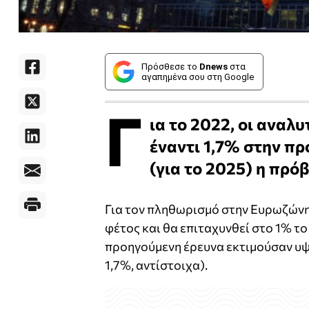
Πρόσθεσε το
Dnews
στα
αγαπημένα σου στη Google
Γ
ια το 2022, οι ανα
έναντι 1,7% στην π
(για το 2025) η πρό
Για τον πληθωρισμό στην Ευρωζώνη,
φέτος και θα επιταχυνθεί στο 1% το 
προηγούμενη έρευνα εκτιμούσαν υψη
1,7%, αντίστοιχα).