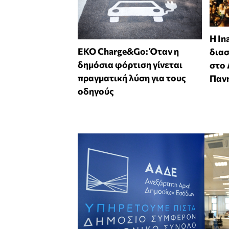
Η In
EKO Charge&Go: Όταν η
δια
δημόσια φόρτιση γίνεται
στο
πραγματική λύση για τους
Παν
οδηγούς