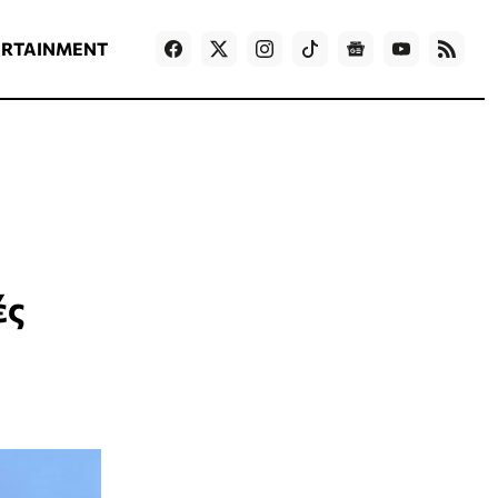
ΡΟΗ ΕΙΔΗΣΕΩΝ
T
NEWS IN ENGLISH
Games
ERTAINMENT
ές