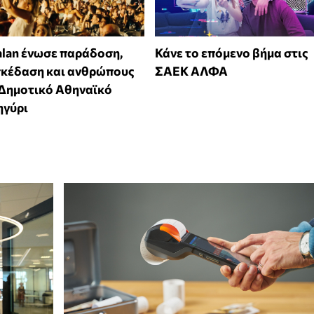
alan ένωσε παράδοση,
Κάνε το επόμενο βήμα στις
σκέδαση και ανθρώπους
ΣΑΕΚ ΑΛΦΑ
 Δημοτικό Αθηναϊκό
ηγύρι