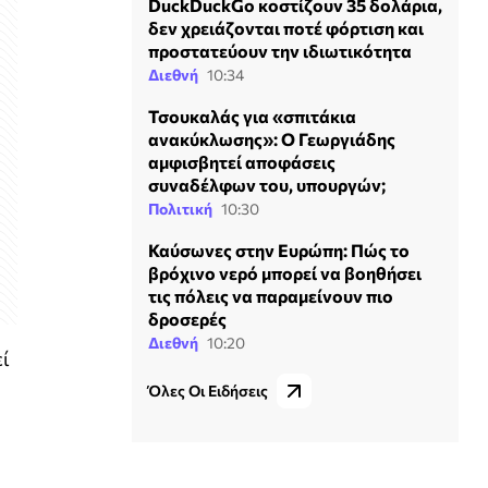
DuckDuckGo κοστίζουν 35 δολάρια,
δεν χρειάζονται ποτέ φόρτιση και
προστατεύουν την ιδιωτικότητα
Διεθνή
10:34
Τσουκαλάς για «σπιτάκια
ανακύκλωσης»: Ο Γεωργιάδης
αμφισβητεί αποφάσεις
συναδέλφων του, υπουργών;
Πολιτική
10:30
Καύσωνες στην Ευρώπη: Πώς το
βρόχινο νερό μπορεί να βοηθήσει
τις πόλεις να παραμείνουν πιο
δροσερές
Διεθνή
10:20
εί
Όλες Οι Ειδήσεις