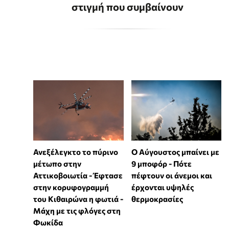
στιγμή που συμβαίνουν
Ανεξέλεγκτο το πύρινο
Ο Αύγουστος μπαίνει με
μέτωπο στην
9 μποφόρ - Πότε
Αττικοβοιωτία - Έφτασε
πέφτουν οι άνεμοι και
στην κορυφογραμμή
έρχονται υψηλές
του Κιθαιρώνα η φωτιά -
θερμοκρασίες
Μάχη με τις φλόγες στη
Φωκίδα