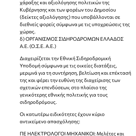
χάραξης και αξιολόγησης πολιτικών της
Κυβέρνησης και των φορέων του Δημοσίου
(δείκτες αξιολόγησης) που υποβάλλονται σε
διεθνείς φορείς σύμφωνα με τις υποχρεώσεις της
χώρας.
δ) ΟΡΓΑΝΙΣΜΟΣ ΣΙΔΗΡΟΔΡΟΜΩΝ ΕΛΛΑΔΟΣ
Α.Ε. (Ο.Σ.Ε. Α.Ε.)
Διαχειρίζεται την Εθνική Σιδηροδρομική
Υποδομή σύμφωνα με τις οικείες διατάξεις,
μεριμνά για τη συντήρηση, βελτίωση και επέκτασή
της και φέρει την ευθύνη της διαχείρισης των
σχετικών επενδύσεων, στο πλαίσιο της
γενικότερης εθνικής πολιτικής για τους
σιδηροδρόμους.
Οι κατωτέρω ειδικότητες έχουν κύριο
αντικείμενο απασχόλησης:
ΠΕ ΗΛΕΚΤΡΟΛΟΓΟΙ ΜΗΧΑΝΙΚΟΙ: Μελέτες και