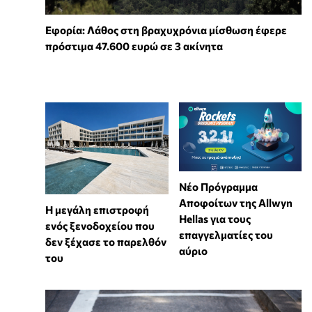
Εφορία: Λάθος στη βραχυχρόνια μίσθωση έφερε
πρόστιμα 47.600 ευρώ σε 3 ακίνητα
Νέο Πρόγραμμα
Αποφοίτων της Allwyn
Η μεγάλη επιστροφή
Hellas για τους
ενός ξενοδοχείου που
επαγγελματίες του
δεν ξέχασε το παρελθόν
αύριο
του