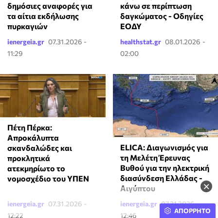
δημόσιες αναφορές για
κάνω σε περίπτωση
τα αίτια εκδήλωσης
δαγκώματος - Οδηγίες
πυρκαγιών
ΕΟΔΥ
ienergeia.gr
07.31.2026 -
healthstat.gr
08.01.2026 -
11:29
02:00
Πέτη Πέρκα:
Απροκάλυπτα
ELICA: Διαγωνισμός για
σκανδαλώδες και
τη Μελέτη Έρευνας
προκλητικά
Βυθού για την ηλεκτρική
ατεκμηρίωτο το
διασύνδεση Ελλάδας -
νομοσχέδιο του ΥΠΕΝ
×
Αιγύπτου
ienergeia.gr
07.31.2026 -
ienergeia.gr
07.31.2026 -
ΑΠΟΡΡΗΤΟ
12:22
12:46