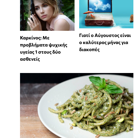
Γιατί ο Αύγουστος είναι
Καρκίνος: Με
ο καλύτερος μήνας για
προβλήματα ψυχικής
διακοπές
υγείας 1 στους δύο
ασθενείς