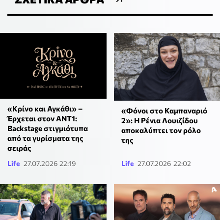
«Κρίνο και Αγκάθι» –
«Φόνοι στο Καμπαναριό
Έρχεται στον ΑΝΤ1:
2»: Η Ρένια Λουιζίδου
Backstage στιγμιότυπα
αποκαλύπτει τον ρόλο
από τα γυρίσματα της
της
σειράς
Life
27.07.2026 22:19
Life
27.07.2026 22:02