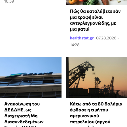
16:59
Πώς θα καταλάβετε εάν
μια τροφή είναι
αντιφλεγμονώδης, με
μια ματιά
healthstat.gr
07.28.2026 -
14:28
Ανακοίνωση του
Κάτω από τα 80 δολάρια
ΔΕΔΔΗΕ, ως
έφθασε η τιμή του
Διαχειριστή Μη
αμερικανικού
Διασυνδεδεμένων
πετρελαίου (αργού