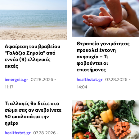
Θεραπεία γονιμότητας
Αφαίρεση του βραβείου
προκαλεί έντονη
"Γαλάζια Σημαία" από
ανησυχία – Τι
εννέα (9) ελληνικές
φοβούνται οι
ακτές
επιστήμονες
ienergeia.gr
07.28.2026 -
healthstat.gr
07.28.2026 -
11:17
14:04
Τι αλλαγές θα δείτε στο
σώμα σας αν ανεβαίνετε
50 σκαλοπάτια την
ημέρα
healthstat.gr
07.28.2026 -