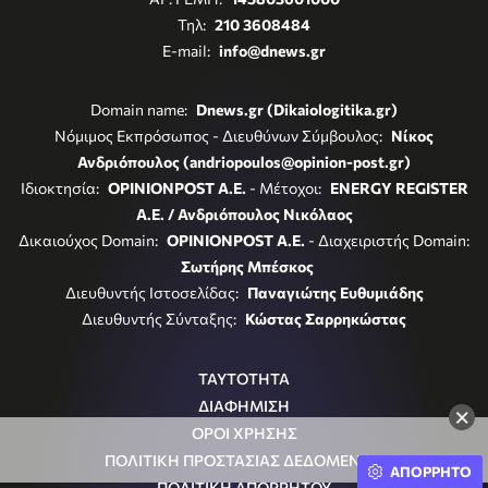
Τηλ:
210 3608484
E-mail:
info@dnews.gr
Domain name:
Dnews.gr (Dikaiologitika.gr)
Νόμιμος Εκπρόσωπος - Διευθύνων Σύμβουλος:
Νίκος
Ανδριόπουλος (andriopoulos@opinion-post.gr)
Ιδιοκτησία:
OPINIONPOST A.E.
- Μέτοχοι:
ENERGY REGISTER
Α.Ε. / Ανδριόπουλος Νικόλαος
Δικαιούχος Domain:
OPINIONPOST A.E.
- Διαχειριστής Domain:
Σωτήρης Μπέσκος
Διευθυντής Ιστοσελίδας:
Παναγιώτης Ευθυμιάδης
Διευθυντής Σύνταξης:
Κώστας Σαρρηκώστας
ΤΑΥΤΟΤΗΤΑ
ΔΙΑΦΗΜΙΣΗ
×
ΟΡΟΙ ΧΡΗΣΗΣ
ΠΟΛΙΤΙΚΗ ΠΡΟΣΤΑΣΙΑΣ ΔΕΔΟΜΕΝΩΝ
ΑΠΟΡΡΗΤΟ
ΠΟΛΙΤΙΚΗ ΑΠΟΡΡΗΤΟΥ