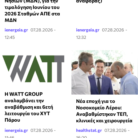
Νησιών (ΜΔΝ), για την
αναφοράς)
τιμολόγηση Ιουνίου του
2026 Σταθμών ΑΠΕ στα
ΜΔΝ
ienergeia.gr
07.28.2026 -
ienergeia.gr
07.28.2026 -
12:45
12:32
Η WATT GROUP
αναλαμβάνει την
Νέα εποχή για το
αναβάθμιση και 6ετή
Νοσοκομείο Λέρου:
λειτουργία του ΧΥΤ
Αναβαθμίστηκαν ΤΕΠ,
Πάρου
κλινικές και χειρουργεία
ienergeia.gr
07.28.2026 -
healthstat.gr
07.28.2026 -
11:46
16:20