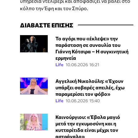
υπηρεσία ντελίβερι και αποφασίζει να βάλει στο
κόλπο την Έφη και τον Σπύρο.
ΔΙΑΒΑΣΤΕ ΕΠΙΣΗΣ
Το αγόρι που «έκλεψε» την
παράσταση σε συναυλία του
Γιάννη Κότσιρα – Η συγκινητική
ερμηνεία
Life
10.06.2026 16:21
Αγγελική Νικολούλη: «Έχουν
υπάρξει σοβαρές απειλές, έχω
παραμερίσει τον φόβο»
Life
10.06.2026 15:40
Καινούργιου: «Έβαλα μαγιό
μετά την εγκυμοσύνη και η
κυτταρίτιδα είναι μέχρι τον
αστράγαλο»