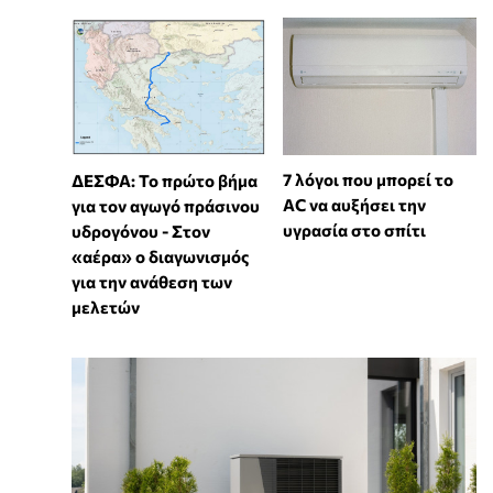
7 λόγοι που μπορεί το
ΔΕΣΦΑ: Το πρώτο βήμα
AC να αυξήσει την
για τον αγωγό πράσινου
υγρασία στο σπίτι
υδρογόνου - Στον
«αέρα» ο διαγωνισμός
για την ανάθεση των
μελετών