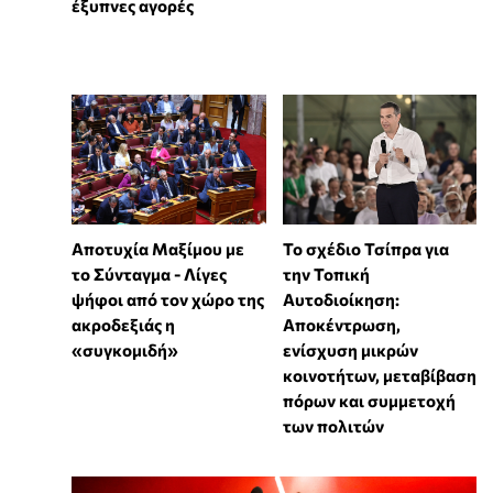
έξυπνες αγορές
Αποτυχία Μαξίμου με
Το σχέδιο Τσίπρα για
το Σύνταγμα - Λίγες
την Τοπική
ψήφοι από τον χώρο της
Αυτοδιοίκηση:
ακροδεξιάς η
Αποκέντρωση,
«συγκομιδή»
ενίσχυση μικρών
κοινοτήτων, μεταβίβαση
πόρων και συμμετοχή
των πολιτών