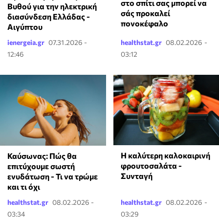
στο σπίτι σας μπορεί να
Βυθού για την ηλεκτρική
σάς προκαλεί
διασύνδεση Ελλάδας -
πονοκέφαλο
Αιγύπτου
ienergeia.gr
07.31.2026 -
healthstat.gr
08.02.2026 -
12:46
03:12
Η καλύτερη καλοκαιρινή
Καύσωνας: Πώς θα
φρουτοσαλάτα -
επιτύχουμε σωστή
Συνταγή
ενυδάτωση - Τι να τρώμε
και τι όχι
healthstat.gr
08.02.2026 -
healthstat.gr
08.02.2026 -
03:34
03:29