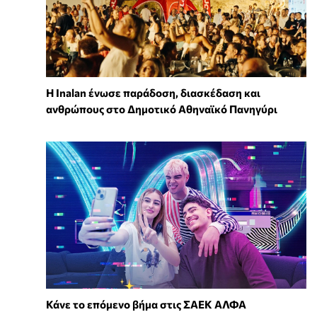
Η Inalan ένωσε παράδοση, διασκέδαση και
ανθρώπους στο Δημοτικό Αθηναϊκό Πανηγύρι
Κάνε το επόμενο βήμα στις ΣΑΕΚ ΑΛΦΑ