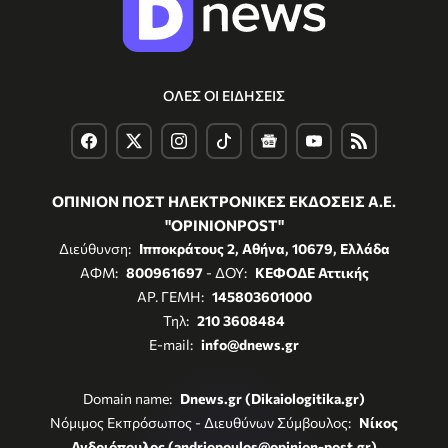
ΟΛΕΣ ΟΙ ΕΙΔΗΣΕΙΣ
ΟΠΙΝΙΟΝ ΠΟΣΤ ΗΛΕΚΤΡΟΝΙΚΕΣ ΕΚΔΟΣΕΙΣ Α.Ε.
"OPINIONPOST"
Διεύθυνση:
Ιπποκράτους 2, Αθήνα, 10679, Ελλάδα
ΑΦΜ:
800961697
- ΔΟΥ:
ΚΕΦΟΔΕ Αττικής
ΑΡ. ΓΕΜΗ:
145803601000
Τηλ:
210 3608484
E-mail:
info@dnews.gr
Domain name:
Dnews.gr (Dikaiologitika.gr)
Νόμιμος Εκπρόσωπος - Διευθύνων Σύμβουλος:
Νίκος
Ανδριόπουλος (andriopoulos@opinion-post.gr)