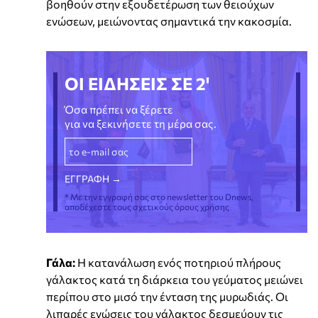
βοηθούν στην εξουδετέρωση των θειούχων
ενώσεων, μειώνοντας σημαντικά την κακοσμία.
ΟΙ ΕΙΔΗΣΕΙΣ ΣΕ 2'
Όσα πρέπει να ξέρετε
για να ξεκινήσετε τη μέρα σας.
* Με την εγγραφή σας στο newsletter του Dnews,
αποδέχεστε τους σχετικούς όρους χρήσης
Γάλα:
Η κατανάλωση ενός ποτηριού πλήρους
γάλακτος κατά τη διάρκεια του γεύματος μειώνει
περίπου στο μισό την ένταση της μυρωδιάς. Οι
λιπαρές ενώσεις του γάλακτος δεσμεύουν τις