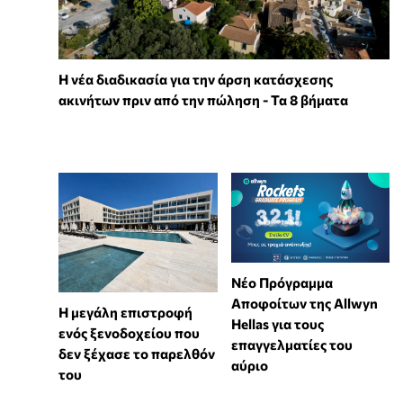
Η νέα διαδικασία για την άρση κατάσχεσης
ακινήτων πριν από την πώληση - Τα 8 βήματα
Νέο Πρόγραμμα
Αποφοίτων της Allwyn
Η μεγάλη επιστροφή
Hellas για τους
ενός ξενοδοχείου που
επαγγελματίες του
δεν ξέχασε το παρελθόν
αύριο
του