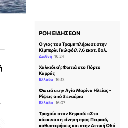
ΡΟΗ ΕΙΔΗΣΕΩΝ
Ο γιος του Τραμπ πλήρωσε στην
Κίμπερλι Γκιλφόιλ 7,6 εκατ. δολ.
Διεθνή
16:24
ή
Χαλκιδική: Φωτιά στο Πόρτο
Καρράς
Ελλάδα
16:13
Φωτιά στην Αγία Μαρίνα Ηλείας -
Ρίψεις από 3 εναέρια
ι
Ελλάδα
16:07
Τροχαίο στον Κηφισό: «Στο
κόκκινο» η κίνηση προς Πειραιά,
καθυστερήσεις και στην Αττική Οδό