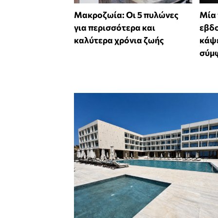
Mακροζωία: Οι 5 πυλώνες
Μία
για περισσότερα και
εβδο
καλύτερα χρόνια ζωής
κάψε
σύμφ