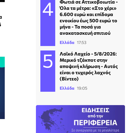
Φωτιά σε Αττικοβοιωτία -
Όλα τα μέτρα: «Στο χέρι»
6.600 ευρώ και επίδομα
α
ενοικίου έως 500 ευρώ το
6
μήνα - Τα ποσά για
ανακατασκευή σπιτιού
Ελλάδα
17:53
Λαϊκό Λαχείο - 5/8/2026:
Μερικό τζάκποτ στην
αποψινή κλήρωση - Αυτός
είναι ο τυχερός λαχνός
(Βίντεο)
Ελλάδα
19:05