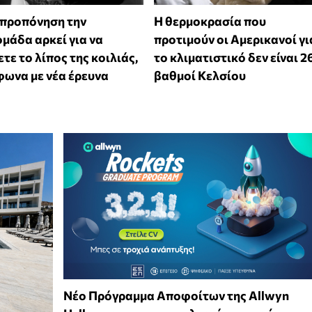
 προπόνηση την
Η θερμοκρασία που
μάδα αρκεί για να
προτιμούν οι Αμερικανοί γι
τε το λίπος της κοιλιάς,
το κλιματιστικό δεν είναι 2
ωνα με νέα έρευνα
βαθμοί Κελσίου
Νέο Πρόγραμμα Αποφοίτων της Allwyn