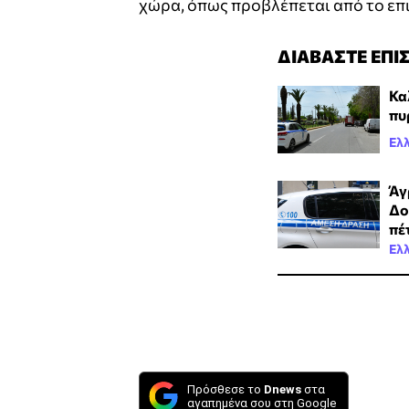
χώρα, όπως προβλέπεται από το επι
ΔΙΑΒΑΣΤΕ ΕΠΙ
Κα
πυ
Ελ
Άγ
Δο
πέ
Ελ
Πρόσθεσε το
Dnews
στα
αγαπημένα σου στη Google