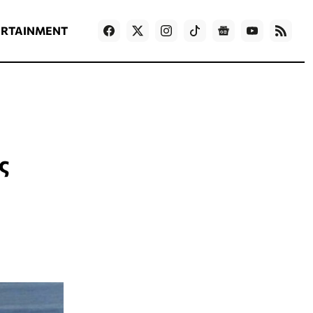
ΡΟΗ ΕΙΔΗΣΕΩΝ
T
NEWS IN ENGLISH
Games
ERTAINMENT
ς