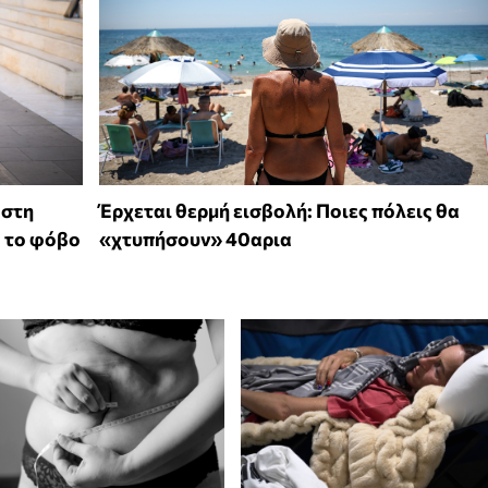
 στη
Έρχεται θερμή εισβολή: Ποιες πόλεις θα
ό το φόβο
«χτυπήσουν» 40αρια