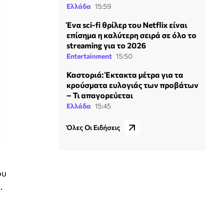
Ελλάδα
15:59
Ένα sci-fi θρίλερ του Netflix είναι
επίσημα η καλύτερη σειρά σε όλο το
streaming για το 2026
Entertainment
15:50
Καστοριά: Έκτακτα μέτρα για τα
κρούσματα ευλογιάς των προβάτων
– Τι απαγορεύεται
Ελλάδα
15:45
Όλες Οι Ειδήσεις
ου
.