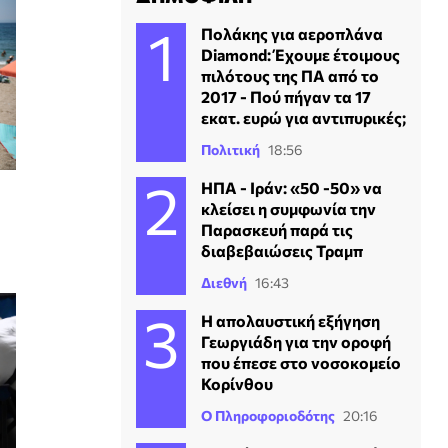
Πολάκης για αεροπλάνα
Diamond: Έχουμε έτοιμους
πιλότους της ΠΑ από το
2017 - Πού πήγαν τα 17
εκατ. ευρώ για αντιπυρικές;
Πολιτική
18:56
ΗΠΑ - Ιράν: «50 -50» να
κλείσει η συμφωνία την
Παρασκευή παρά τις
διαβεβαιώσεις Τραμπ
Διεθνή
16:43
Η απολαυστική εξήγηση
Γεωργιάδη για την οροφή
που έπεσε στο νοσοκομείο
Κορίνθου
Ο Πληροφοριοδότης
20:16