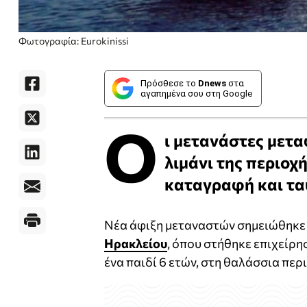
Φωτογραφία: Eurokinissi
Πρόσθεσε το
Dnews
στα
αγαπημένα σου στη Google
Ο
ι μετανάστες μετ
λιμάνι της περιο
καταγραφή και τα
Νέα άφιξη μεταναστών σημειώθηκε τ
Ηρακλείου
, όπου στήθηκε επιχείρη
ένα παιδί 6 ετών, στη θαλάσσια περ