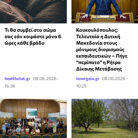
Τι θα συμβεί στο σώμα
Κουκουλόπουλος:
σας εάν κοιμάστε μόνο 6
Τελευταία η Δυτική
ώρες κάθε βράδυ
Μακεδονία στους
μόνιμους διορισμούς
εκπαιδευτικών – Πήγε
“περίπατο” η Ρήτρα
Δίκαιης Μετάβασης
healthstat.gr
08.06.2026 -
ienergeia.gr
08.06.2026 -
16:36
10:25