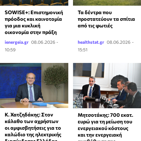
SOWISE+: Επιστημονική
Τα δέντρα που
πρόοδος και καινοτομία
προστατεύουν τα σπίτια
για μια κυκλική
από τις φωτιές
οικονομία στην πράξη
ienergeia.gr
08.06.2026 -
healthstat.gr
08.06.2026 -
10:59
15:51
Κ. Χατζηδάκης: Στον
Μητσοτάκης: 700 εκατ.
κάλαθο των αχρήστων
ευρώ για τη μείωση του
οι αμφισβητήσεις για το
ενεργειακού κόστους
καλώδιο της ηλεκτρικής
και την ενεργειακή
διασύνδεσης Ελλάδας-