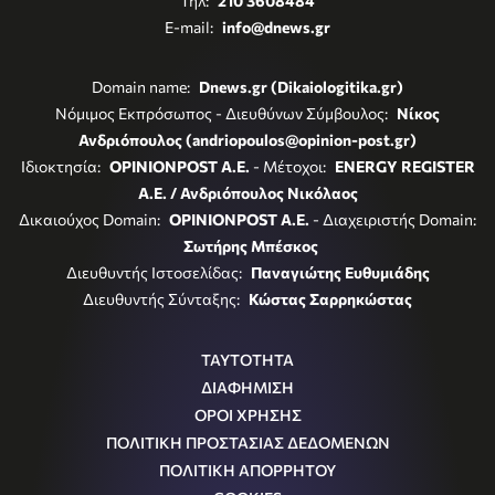
Τηλ:
210 3608484
E-mail:
info@dnews.gr
Domain name:
Dnews.gr (Dikaiologitika.gr)
Νόμιμος Εκπρόσωπος - Διευθύνων Σύμβουλος:
Νίκος
Ανδριόπουλος (andriopoulos@opinion-post.gr)
Ιδιοκτησία:
OPINIONPOST A.E.
- Μέτοχοι:
ENERGY REGISTER
Α.Ε. / Ανδριόπουλος Νικόλαος
Δικαιούχος Domain:
OPINIONPOST A.E.
- Διαχειριστής Domain:
Σωτήρης Μπέσκος
Διευθυντής Ιστοσελίδας:
Παναγιώτης Ευθυμιάδης
Διευθυντής Σύνταξης:
Κώστας Σαρρηκώστας
ΤΑΥΤΟΤΗΤΑ
ΔΙΑΦΗΜΙΣΗ
ΟΡΟΙ ΧΡΗΣΗΣ
ΠΟΛΙΤΙΚΗ ΠΡΟΣΤΑΣΙΑΣ ΔΕΔΟΜΕΝΩΝ
ΠΟΛΙΤΙΚΗ ΑΠΟΡΡΗΤΟΥ