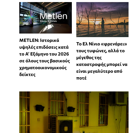
METLEN: Ιστορικά
Το Ελ Νίνιο «φρενάρει»
υψηλές επιδόσεις κατά
τους τυφώνες, αλλά το
το Α’ Εξάμηνο του 2026
μέγεθος της
σε όλους τους βασικούς
καταστροφής μπορεί να
χρηματοοικονομικούς
είναι μεγαλύτερο από
δείκτες
ποτέ