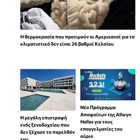
Η θερμοκρασία που προτιμούν οι Αμερικανοί για το
κλιματιστικό δεν είναι 26 βαθμοί Κελσίου
Νέο Πρόγραμμα
Αποφοίτων της Allwyn
Η μεγάλη επιστροφή
Hellas για τους
ενός ξενοδοχείου που
επαγγελματίες του
δεν ξέχασε το παρελθόν
αύριο
του