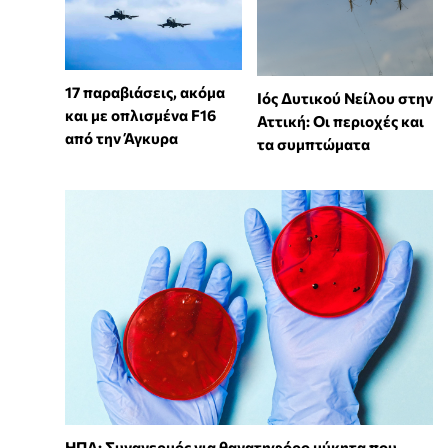
17 παραβιάσεις, ακόμα
Ιός Δυτικού Νείλου στην
και με οπλισμένα F16
Αττική: Οι περιοχές και
από την Άγκυρα
τα συμπτώματα
ΗΠΑ: Συναγερμός για θανατηφόρο μύκητα που