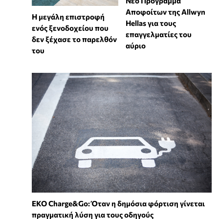
Νέο Πρόγραμμα
Αποφοίτων της Allwyn
Η μεγάλη επιστροφή
Hellas για τους
ενός ξενοδοχείου που
επαγγελματίες του
δεν ξέχασε το παρελθόν
αύριο
του
EKO Charge&Go: Όταν η δημόσια φόρτιση γίνεται
πραγματική λύση για τους οδηγούς