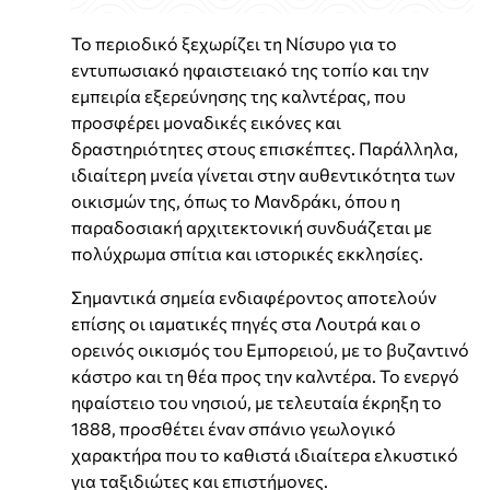
Το περιοδικό ξεχωρίζει τη Νίσυρο για το
εντυπωσιακό ηφαιστειακό της τοπίο και την
εμπειρία εξερεύνησης της καλντέρας, που
προσφέρει μοναδικές εικόνες και
δραστηριότητες στους επισκέπτες. Παράλληλα,
ιδιαίτερη μνεία γίνεται στην αυθεντικότητα των
οικισμών της, όπως το Μανδράκι, όπου η
παραδοσιακή αρχιτεκτονική συνδυάζεται με
πολύχρωμα σπίτια και ιστορικές εκκλησίες.
Σημαντικά σημεία ενδιαφέροντος αποτελούν
επίσης οι ιαματικές πηγές στα Λουτρά και ο
ορεινός οικισμός του Εμπορειού, με το βυζαντινό
κάστρο και τη θέα προς την καλντέρα. Το ενεργό
ηφαίστειο του νησιού, με τελευταία έκρηξη το
1888, προσθέτει έναν σπάνιο γεωλογικό
χαρακτήρα που το καθιστά ιδιαίτερα ελκυστικό
για ταξιδιώτες και επιστήμονες.