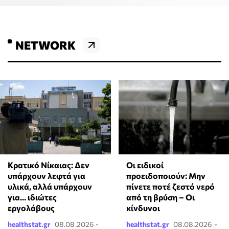
NETWORK
Κρατικό Νίκαιας: Δεν
Οι ειδικοί
υπάρχουν λεφτά για
προειδοποιούν: Μην
υλικά, αλλά υπάρχουν
πίνετε ποτέ ζεστό νερό
για... ιδιώτες
από τη βρύση – Οι
εργολάβους
κίνδυνοι
healthstat.gr
08.08.2026 -
healthstat.gr
08.08.2026 -