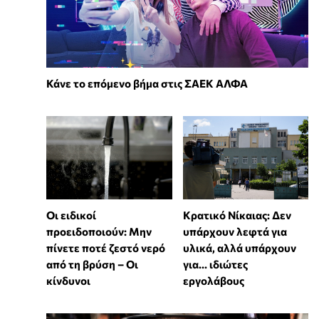
Κάνε το επόμενο βήμα στις ΣΑΕΚ ΑΛΦΑ
Οι ειδικοί
Κρατικό Νίκαιας: Δεν
προειδοποιούν: Μην
υπάρχουν λεφτά για
πίνετε ποτέ ζεστό νερό
υλικά, αλλά υπάρχουν
από τη βρύση – Οι
για... ιδιώτες
κίνδυνοι
εργολάβους