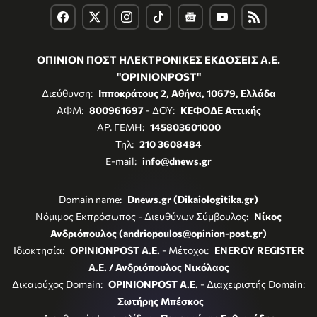
ΟΠΙΝΙΟΝ ΠΟΣΤ ΗΛΕΚΤΡΟΝΙΚΕΣ ΕΚΔΟΣΕΙΣ Α.Ε.
"OPINIONPOST"
Διεύθυνση:
Ιπποκράτους 2, Αθήνα, 10679, Ελλάδα
ΑΦΜ:
800961697
- ΔΟΥ:
ΚΕΦΟΔΕ Αττικής
ΑΡ. ΓΕΜΗ:
145803601000
Τηλ:
210 3608484
E-mail:
info@dnews.gr
Domain name:
Dnews.gr (Dikaiologitika.gr)
Νόμιμος Εκπρόσωπος - Διευθύνων Σύμβουλος:
Νίκος
Ανδριόπουλος (andriopoulos@opinion-post.gr)
Ιδιοκτησία:
OPINIONPOST A.E.
- Μέτοχοι:
ENERGY REGISTER
Α.Ε. / Ανδριόπουλος Νικόλαος
Δικαιούχος Domain:
OPINIONPOST A.E.
- Διαχειριστής Domain:
Σωτήρης Μπέσκος