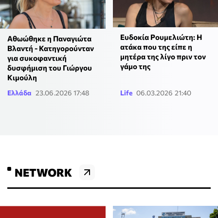
Ευδοκία Ρουμελιώτη: Η
Αθωώθηκε η Παναγιώτα
ατάκα που της είπε η
Βλαντή - Κατηγορούνταν
μητέρα της λίγο πριν τον
για συκοφαντική
γάμο της
δυσφήμιση του Γιώργου
Κιμούλη
Ελλάδα
23.06.2026 17:48
Life
06.03.2026 21:40
NETWORK