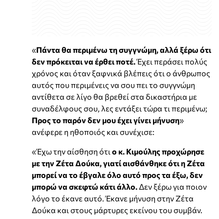
«
Πάντα θα περιμένω τη συγγνώμη, αλλά ξέρω ότι
δεν πρόκειται να έρθει ποτέ.
Έχει περάσει πολύς
χρόνος και όταν ξαφνικά βλέπεις ότι ο άνθρωπος
αυτός που περιμένεις να σου πει το συγγνώμη
αντίθετα σε λίγο θα βρεθεί στα δικαστήρια με
συναδέλφους σου, λες εντάξει τώρα τι περιμένω;
Προς το παρόν δεν μου έχει γίνει μήνυση
»
ανέφερε η ηθοποιός και συνέχισε:
«Έχω την αίσθηση ότι
ο κ. Κιμούλης προχώρησε
με την Ζέτα Δούκα, γιατί αισθάνθηκε ότι η Ζέτα
μπορεί να το έβγαλε όλο αυτό προς τα έξω, δεν
μπορώ να σκεφτώ κάτι άλλο.
Δεν ξέρω για ποιον
λόγο το έκανε αυτό. Έκανε μήνυση στην Ζέτα
Δούκα και στους μάρτυρες εκείνου του συμβάν.