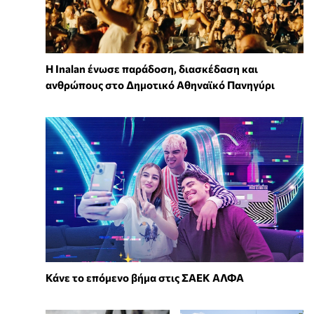
Η Inalan ένωσε παράδοση, διασκέδαση και
ανθρώπους στο Δημοτικό Αθηναϊκό Πανηγύρι
Κάνε το επόμενο βήμα στις ΣΑΕΚ ΑΛΦΑ