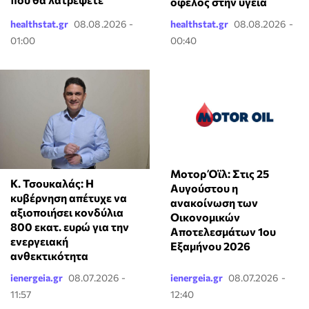
όφελος στην υγεία
healthstat.gr
08.08.2026 -
healthstat.gr
08.08.2026 -
01:00
00:40
Μοτορ Όϊλ: Στις 25
Κ. Τσουκαλάς: Η
Αυγούστου η
κυβέρνηση απέτυχε να
ανακοίνωση των
αξιοποιήσει κονδύλια
Οικονομικών
800 εκατ. ευρώ για την
Αποτελεσμάτων 1ου
ενεργειακή
Εξαμήνου 2026
ανθεκτικότητα
ienergeia.gr
08.07.2026 -
ienergeia.gr
08.07.2026 -
11:57
12:40