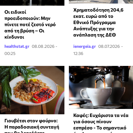
Χρηματοδότηση 204,6
Οι ειδικοί
εκατ. ευρώ από το
προειδοποιούν: Μην
Εθνικό Πρόγραμμα
πίνετε ποτέ ζεστό νερό
Ανάπτυξης για την
από τη βρύση – Οι
ανάπλαση της ΔΕΘ
κίνδυνοι
healthstat.gr
08.08.2026 -
ienergeia.gr
08.07.2026 -
00:25
12:36
Καφές: Ευχάριστα τα νέα
Γιουβέτσι στον φούρνο:
για όσους πίνουν
Η παραδοσιακή συνταγή
εσπρέσο - Το σημαντικό
που θα λατρέψετε