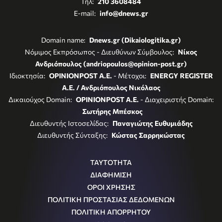
Τηλ:
210 3608484
E-mail:
info@dnews.gr
Domain name:
Dnews.gr (Dikaiologitika.gr)
Νόμιμος Εκπρόσωπος - Διευθύνων Σύμβουλος:
Νίκος
Ανδριόπουλος (andriopoulos@opinion-post.gr)
Ιδιοκτησία:
OPINIONPOST A.E.
- Μέτοχοι:
ENERGY REGISTER
Α.Ε. / Ανδριόπουλος Νικόλαος
Δικαιούχος Domain:
OPINIONPOST A.E.
- Διαχειριστής Domain:
Σωτήρης Μπέσκος
Διευθυντής Ιστοσελίδας:
Παναγιώτης Ευθυμιάδης
Διευθυντής Σύνταξης:
Κώστας Σαρρηκώστας
ΤΑΥΤΟΤΗΤΑ
ΔΙΑΦΗΜΙΣΗ
ΟΡΟΙ ΧΡΗΣΗΣ
ΠΟΛΙΤΙΚΗ ΠΡΟΣΤΑΣΙΑΣ ΔΕΔΟΜΕΝΩΝ
ΠΟΛΙΤΙΚΗ ΑΠΟΡΡΗΤΟΥ