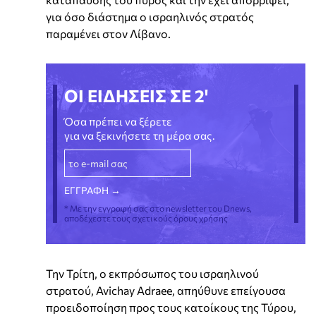
για όσο διάστημα ο ισραηλινός στρατός
παραμένει στον Λίβανο.
ΟΙ ΕΙΔΗΣΕΙΣ ΣΕ 2'
Όσα πρέπει να ξέρετε
για να ξεκινήσετε τη μέρα σας.
* Με την εγγραφή σας στο newsletter του Dnews,
αποδέχεστε τους σχετικούς όρους χρήσης
Την Τρίτη, ο εκπρόσωπος του ισραηλινού
στρατού, Avichay Adraee, απηύθυνε επείγουσα
προειδοποίηση προς τους κατοίκους της Τύρου,