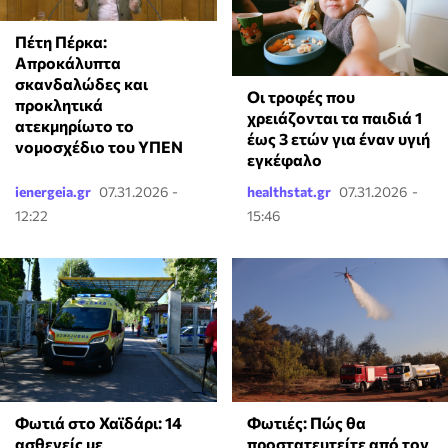
Πέτη Πέρκα:
Απροκάλυπτα
σκανδαλώδες και
Οι τροφές που
προκλητικά
χρειάζονται τα παιδιά 1
ατεκμηρίωτο το
έως 3 ετών για έναν υγιή
νομοσχέδιο του ΥΠΕΝ
εγκέφαλο
ienergeia.gr
07.31.2026 -
healthstat.gr
07.31.2026 -
12:22
15:46
Φωτιά στο Χαϊδάρι: 14
Φωτιές: Πώς θα
ασθενείς με
προστατευτείτε από τον