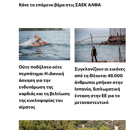
Κάνε το επόμενο βήμα στις ΣΑΕΚ ΑΛΦΑ
Ούτε ποδήλατο ούτε
Συγκλονίζουν οι εικόνες
περπάτημα: Η ιδανική
από τη Θέουτα: 49.000
άσκηση για την
άνθρωποι μπήκαν στην
ενδυνάμωση της
Ισπανία, διπλωματική
καρδιάς και τη βελτίωση
ένταση στην ΕΕ για το
της κυκλοφορίας του
μεταναστευτικό
αίματος