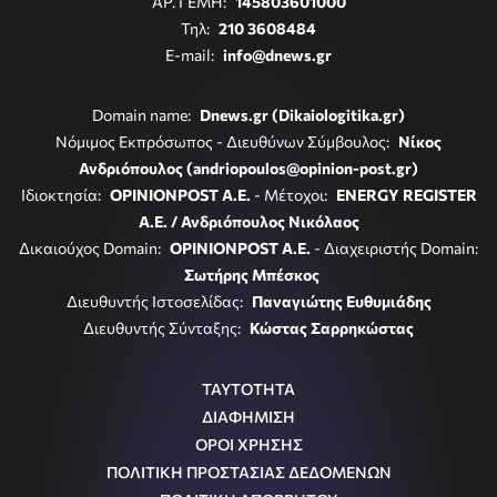
ΑΡ. ΓΕΜΗ:
145803601000
Τηλ:
210 3608484
E-mail:
info@dnews.gr
Domain name:
Dnews.gr (Dikaiologitika.gr)
Νόμιμος Εκπρόσωπος - Διευθύνων Σύμβουλος:
Νίκος
Ανδριόπουλος (andriopoulos@opinion-post.gr)
Ιδιοκτησία:
OPINIONPOST A.E.
- Μέτοχοι:
ENERGY REGISTER
Α.Ε. / Ανδριόπουλος Νικόλαος
Δικαιούχος Domain:
OPINIONPOST A.E.
- Διαχειριστής Domain:
Σωτήρης Μπέσκος
Διευθυντής Ιστοσελίδας:
Παναγιώτης Ευθυμιάδης
Διευθυντής Σύνταξης:
Κώστας Σαρρηκώστας
ΤΑΥΤΟΤΗΤΑ
ΔΙΑΦΗΜΙΣΗ
ΟΡΟΙ ΧΡΗΣΗΣ
ΠΟΛΙΤΙΚΗ ΠΡΟΣΤΑΣΙΑΣ ΔΕΔΟΜΕΝΩΝ