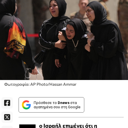
Φωτογραφία: AP Photo/Hassan Ammar
Πρόσθεσε το
Dnews
στα
αγαπημένα σου στη Google
ο Ισραήλ επιμένει ότι η