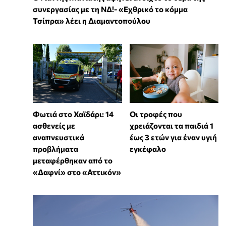
συνεργασίας με τη ΝΔ!- «Εχθρικό το κόμμα
Τσίπρα» λέει η Διαμαντοπούλου
Φωτιά στο Χαϊδάρι: 14
Οι τροφές που
ασθενείς με
χρειάζονται τα παιδιά 1
αναπνευστικά
έως 3 ετών για έναν υγιή
προβλήματα
εγκέφαλο
μεταφέρθηκαν από το
«Δαφνί» στο «Αττικόν»