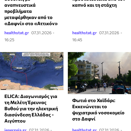
αναπνευστικά
καπνό και τη στάχτη
προβλήματα
μεταφέρθηκαν από το
«Δαφνί» στο «Αττικόν»
healthstat.gr
07.31.2026 -
healthstat.gr
07.31.2026 -
16:25
16:45
ELICA: Διαγωνισμός για
Φωτιά στο Χαϊδάρι:
τη Μελέτη Έρευνας
Εκκενώνεται το
Βυθού για την ηλεκτρική
ψυχιατρικό νοσοκομείο
διασύνδεση Ελλάδας -
στο Δαφνί
Αιγύπτου
ienergeia.gr
07.31.2026 -
healthstat.gr
07.31.2026 -