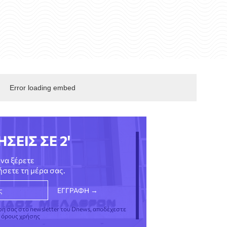
Error loading embed
ΗΣΕΙΣ ΣΕ 2'
να ξέρετε
νήσετε τη μέρα σας.
φή σας στο newsletter του Dnews, αποδέχεστε
ς όρους χρήσης