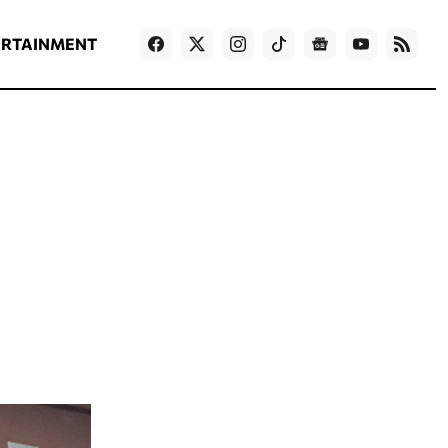
ΡΟΗ ΕΙΔΗΣΕΩΝ
T
NEWS IN ENGLISH
Games
ERTAINMENT
ε