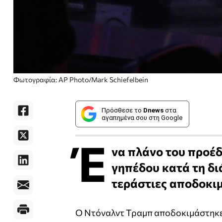
Φωτογραφία: AP Photo/Mark Schiefelbein
Πρόσθεσε το
Dnews
στα
αγαπημένα σου στη Google
Έ
να πλάνο του προέδ
γηπέδου κατά τη δι
τεράστιες αποδοκι
Ο Ντόναλντ Τραμπ αποδοκιμάστηκε 