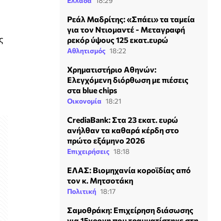
Ελλάδα
18:29
Ρεάλ Μαδρίτης: «Σπάει» τα ταμεία
για τον Ντιομαντέ - Μεταγραφή
ς
ρεκόρ ύψους 125 εκατ.ευρώ
Αθλητισμός
18:22
Χρηματιστήριο Αθηνών:
Ελεγχόμενη διόρθωση με πιέσεις
στα blue chips
Οικονομία
18:21
CrediaBank: Στα 23 εκατ. ευρώ
ανήλθαν τα καθαρά κέρδη στο
πρώτο εξάμηνο 2026
Επιχειρήσεις
18:18
ΕΛΑΣ: Βιομηχανία κοροϊδίας από
τον κ. Μητσοτάκη
Πολιτική
18:17
Σαμοθράκη: Επιχείρηση διάσωσης
για 15χρονη που τραυματίστηκε στη