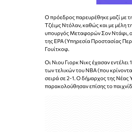
Ο πρόεδρος παρευρέθηκε μαζί με την
Τζέιμς Ντόλαν, καθώς και με μέλη 
υπουργός Μεταφορών Σον Ντάφι, ο
της EPA (Υπηρεσία Προστασίας Περι
Γουίτκοφ.
Οι Νιου Γιορκ Νικς έχασαν εντέλει 
των τελικών του NBA (που κρίνονται
σειρά σε 2-1. Ο δήμαρχος της Νέας
παρακολούθησαν επίσης το παιχνίδ