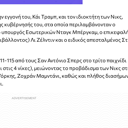
 εγγονή του, Κάι Τραμπ, και τον ιδιοκτήτη των Νικς,
της κυβέρνησής του, στα οποία περιλαμβάνονταν ο
 υπουργός Εσωτερικών Νταγκ Μπέργκαμ, ο επικεφαλ
βάλλοντος) Λι Ζέλντιν και ο ειδικός απεσταλμένος Στ
111-115 από τους Σαν Αντόνιο Σπερς στο τρίτο παιχνίδι
 στις 4 νίκες), μειώνοντας το προβάδισμα των Νικς στ
 Υόρκης, Ζοχράν Μαμντάνι, καθώς και πλήθος διασήμω
ι.