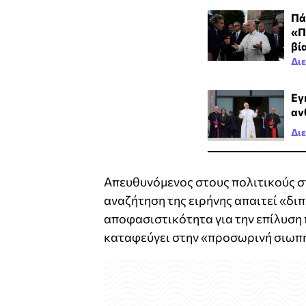
Πά
«Π
βί
Δι
Εγ
αν
Δι
Απευθυνόμενος στους πολιτικούς στ
αναζήτηση της ειρήνης απαιτεί «δι
αποφασιστικότητα για την επίλυση 
καταφεύγει στην «προσωρινή σιωπή»