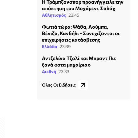
Η Τράμπζονσπορ προανήγγειλε την
απόκτηση του Μοχάμεντ Σαλάχ
Αθλητισμός
23:45
Φωτιά τώρα: Ψάθα, Λούμπα,
Βένιζα, Κανδήλι - Συνεχίζονται οι
επιχειρήσεις κατάσβεσης
Ελλάδα
23:39
Αντζελίνα Τζολί και Μπραντ Πιτ
ξανά «στα μαχαίρια»
Διεθνή
23:33
Όλες Οι Ειδήσεις