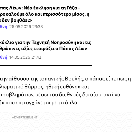
πας Λέων: Νέα έκκληση για τη Γάζα -
ροκαλούμε όλο και περισσότερο μίσος, η
α δεν βοηθάει»
εθνή
26.05.2026 23:38
κύκλιο για την Τεχνητή Νοημοσύνη και τις
θρώπινες αξίες ετοιμάζει ο Πάπας Λέων
εθνή
14.05.2026 21:42
ην αίθουσα της ισπανικής Βουλής, ο πάπας είπε πως η
πλωματικό θάρρος, ηθική ευθύνη» και
προβλημάτων, μέσω του διεθνούς δικαίου, αντί να
 που επιτυγχάνεται με τα όπλα.