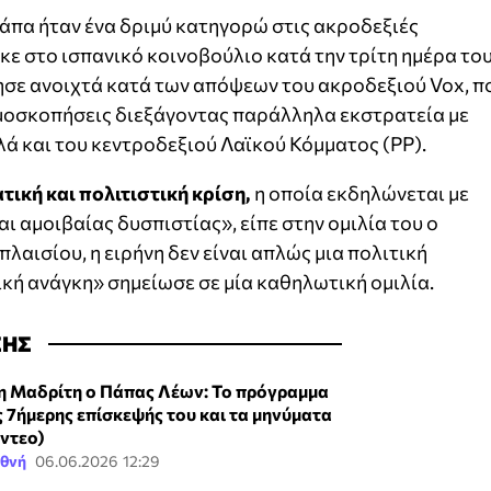
πάπα ήταν ένα δριμύ κατηγορώ στις ακροδεξιές
κε στο ισπανικό κοινοβούλιο κατά την τρίτη ημέρα το
λησε ανοιχτά κατά των απόψεων του ακροδεξιού Vox, π
μοσκοπήσεις διεξάγοντας παράλληλα εκστρατεία με
ά και του κεντροδεξιού Λαϊκού Κόμματος (PP).
τική και πολιτιστική κρίση,
η οποία εκδηλώνεται με
 αμοιβαίας δυσπιστίας», είπε στην ομιλία του ο
λαισίου, η ειρήνη δεν είναι απλώς μια πολιτική
ική ανάγκη» σημείωσε σε μία καθηλωτική ομιλία.
ΣΗΣ
η Μαδρίτη ο Πάπας Λέων: Το πρόγραμμα
ς 7ήμερης επίσκεψής του και τα μηνύματα
ίντεο)
εθνή
06.06.2026 12:29