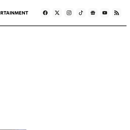
ΡΟΗ ΕΙΔΗΣΕΩΝ
T
NEWS IN ENGLISH
Games
ERTAINMENT