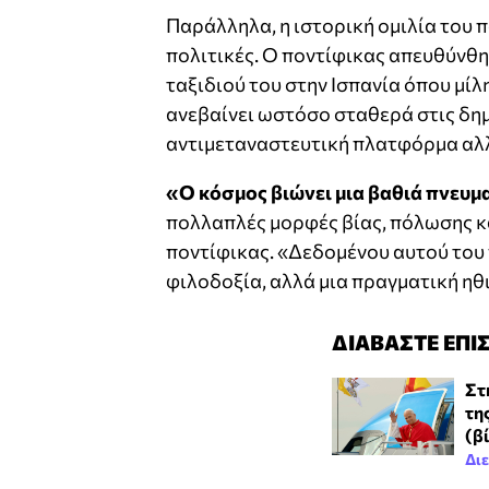
Παράλληλα, η ιστορική ομιλία του 
πολιτικές. Ο ποντίφικας απευθύνθη
ταξιδιού του στην Ισπανία όπου μί
ανεβαίνει ωστόσο σταθερά στις δη
αντιμεταναστευτική πλατφόρμα αλλ
«Ο κόσμος βιώνει μια βαθιά πνευμα
πολλαπλές μορφές βίας, πόλωσης και
ποντίφικας. «Δεδομένου αυτού του π
φιλοδοξία, αλλά μια πραγματική ηθ
ΔΙΑΒΑΣΤΕ ΕΠΙ
Στ
τη
(β
Δι