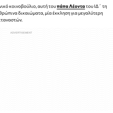
νικό κοινοβούλιο, αυτή του
πάπα Λέοντα
του ΙΔ΄ τη
νθρώπινα δικαιώματα, μία έκκληση για μεγαλύτερη
εταναστών.