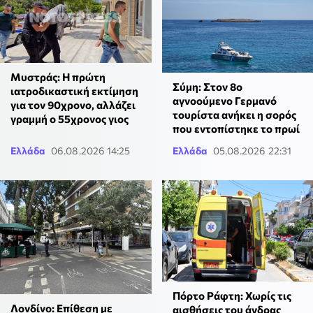
Μυστράς: Η πρώτη
Σύμη: Στον 8ο
ιατροδικαστική εκτίμηση
αγνοούμενο Γερμανό
για τον 90χρονο, αλλάζει
τουρίστα ανήκει η σορός
γραμμή ο 55χρονος γιος
που εντοπίστηκε το πρωί
Ελλάδα
06.08.2026 14:25
Ελλάδα
05.08.2026 22:31
Πόρτο Ράφτη: Χωρίς τις
Λονδίνο: Επίθεση με
αισθήσεις του άνδρας