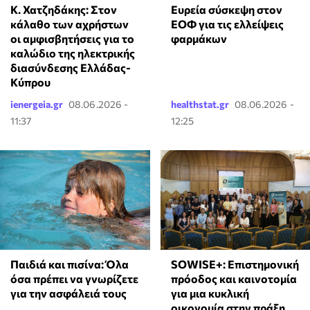
Κ. Χατζηδάκης: Στον
Ευρεία σύσκεψη στον
κάλαθο των αχρήστων
ΕΟΦ για τις ελλείψεις
οι αμφισβητήσεις για το
φαρμάκων
καλώδιο της ηλεκτρικής
διασύνδεσης Ελλάδας-
Κύπρου
ienergeia.gr
08.06.2026 -
healthstat.gr
08.06.2026 -
11:37
12:25
Παιδιά και πισίνα: Όλα
SOWISE+: Επιστημονική
όσα πρέπει να γνωρίζετε
πρόοδος και καινοτομία
για την ασφάλειά τους
για μια κυκλική
οικονομία στην πράξη