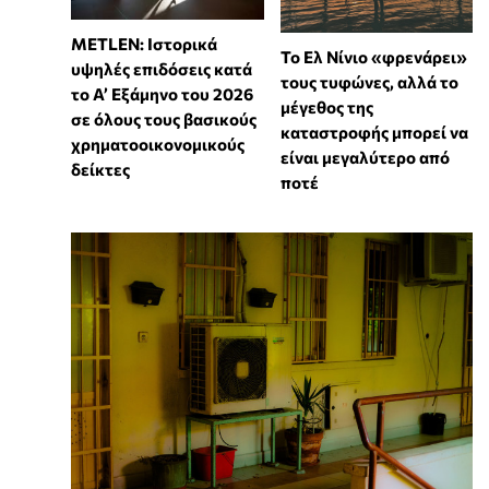
METLEN: Ιστορικά
Το Ελ Νίνιο «φρενάρει»
υψηλές επιδόσεις κατά
τους τυφώνες, αλλά το
το Α’ Εξάμηνο του 2026
μέγεθος της
σε όλους τους βασικούς
καταστροφής μπορεί να
χρηματοοικονομικούς
είναι μεγαλύτερο από
δείκτες
ποτέ