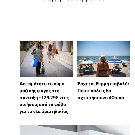
Ασταμάτητο το κύμα
Έρχεται θερμή εισβολή:
μαζικής φυγής στη
Ποιες πόλεις θα
σύνταξη - 129.298 νέες
«χτυπήσουν» 40αρια
αιτήσεις υπό το φόβο
για τα νέα όρια ηλικίας