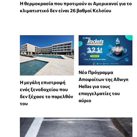
Η θερμοκρασία που προτιμούν οι Αμερικανοί για το
κλιματιστικό δεν είναι 26 βαθμοί Κελσίου
Νέο Πρόγραμμα
Αποφοίτων της Allwyn
Η μεγάλη επιστροφή
Hellas για τους
ενός ξενοδοχείου που
επαγγελματίες του
δεν ξέχασε το παρελθόν
αύριο
του