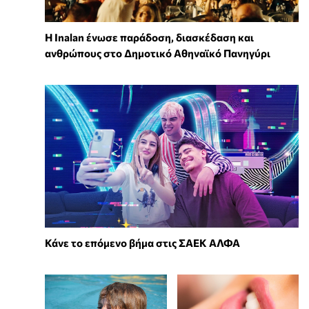
Η Inalan ένωσε παράδοση, διασκέδαση και
ανθρώπους στο Δημοτικό Αθηναϊκό Πανηγύρι
Κάνε το επόμενο βήμα στις ΣΑΕΚ ΑΛΦΑ