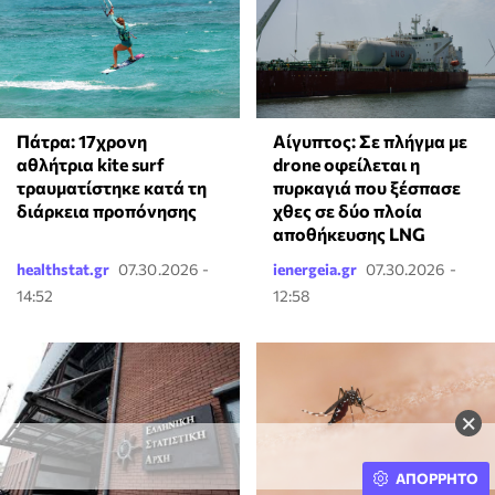
Πάτρα: 17χρονη
Αίγυπτος: Σε πλήγμα με
αθλήτρια kite surf
drone οφείλεται η
τραυματίστηκε κατά τη
πυρκαγιά που ξέσπασε
διάρκεια προπόνησης
χθες σε δύο πλοία
αποθήκευσης LNG
healthstat.gr
07.30.2026 -
ienergeia.gr
07.30.2026 -
14:52
12:58
×
ΑΠΟΡΡΗΤΟ