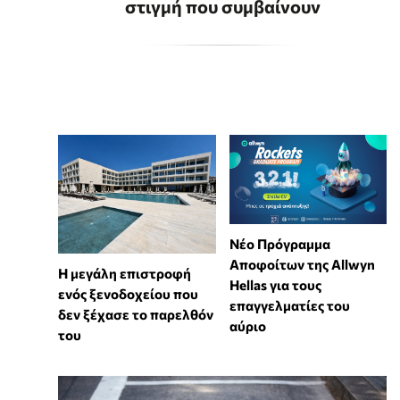
στιγμή που συμβαίνουν
Νέο Πρόγραμμα
Αποφοίτων της Allwyn
Η μεγάλη επιστροφή
Hellas για τους
ενός ξενοδοχείου που
επαγγελματίες του
δεν ξέχασε το παρελθόν
αύριο
του