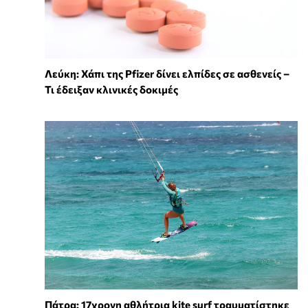
Λεύκη: Χάπι της Pfizer δίνει ελπίδες σε ασθενείς –
Τι έδειξαν κλινικές δοκιμές
Πάτρα: 17χρονη αθλήτρια kite surf τραυματίστηκε