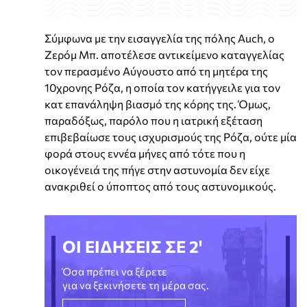
Σύμφωνα με την εισαγγελία της πόλης Auch, ο
Ζερόμ Μπ. αποτέλεσε αντικείμενο καταγγελίας
τον περασμένο Αύγουστο από τη μητέρα της
10χρονης Ρόζα, η οποία τον κατήγγειλε για τον
κατ επανάληψη βιασμό της κόρης της. Όμως,
παραδόξως, παρόλο που η ιατρική εξέταση
επιβεβαίωσε τους ισχυρισμούς της Ρόζα, ούτε μία
φορά στους εννέα μήνες από τότε που η
οικογένειά της πήγε στην αστυνομία δεν είχε
ανακριθεί ο ύποπτος από τους αστυνομικούς.
ΟΙ ΕΙΔΗΣΕΙΣ ΣΕ 2'
Όσα πρέπει να ξέρετε
για να ξεκινήσετε τη μέρα σας.