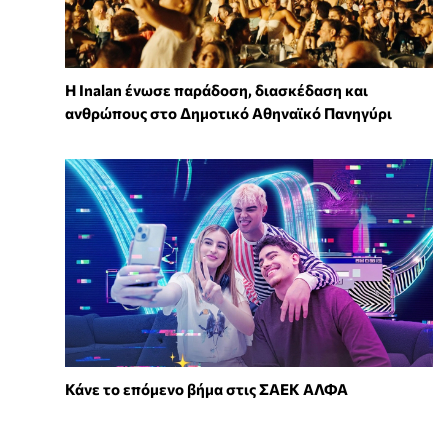
Η Inalan ένωσε παράδοση, διασκέδαση και
ανθρώπους στο Δημοτικό Αθηναϊκό Πανηγύρι
Κάνε το επόμενο βήμα στις ΣΑΕΚ ΑΛΦΑ