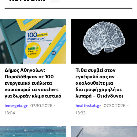
Δήμος Αθηναίων:
Τι θα συμβεί στον
Παραδόθηκαν σε 100
εγκέφαλό σας αν
ενεργειακά ευάλωτα
ακολουθείτε μια
νοικοκυριά τα vouchers
διατροφή χαμηλή σε
για δωρεάν κλιματιστικά
λιπαρά – Οι κίνδυνοι
ienergeia.gr
07.30.2026 -
healthstat.gr
07.30.2026 -
13:04
13:33