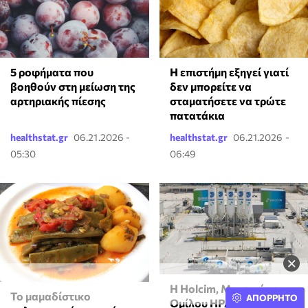
5 ροφήματα που
Η επιστήμη εξηγεί γιατί
βοηθούν στη μείωση της
δεν μπορείτε να
αρτηριακής πίεσης
σταματήσετε να τρώτε
πατατάκια
healthstat.gr
06.21.2026 -
healthstat.gr
06.21.2026 -
05:30
06:49
×
Η Holcim, Μητρική του
Το μαμαδίστικο
ΑΠΟΡΡΗΤΟ
Ομίλου ΗΡΑΚΛΗΣ,