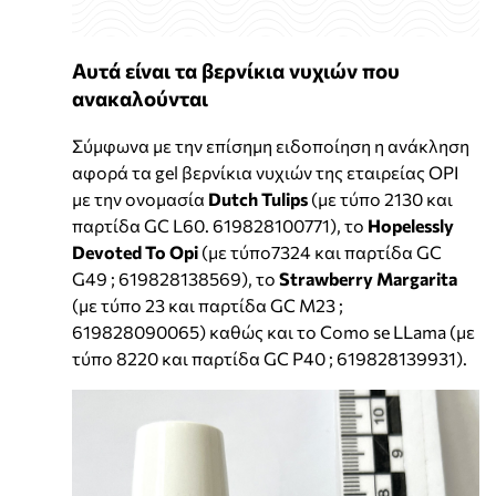
Αυτά είναι τα βερνίκια νυχιών που
ανακαλούνται
Σύμφωνα με την επίσημη ειδοποίηση η ανάκληση
αφορά τα gel βερνίκια νυχιών της εταιρείας OPI
με την ονομασία
Dutch Tulips
(με τύπο 2130 και
παρτίδα GC L60. 619828100771), το
Hopelessly
Devoted To Opi
(με τύπο7324 και παρτίδα GC
G49 ; 619828138569), το
Strawberry Margarita
(με τύπο 23 και παρτίδα GC M23 ;
619828090065) καθώς και το Como se LLama (με
τύπο 8220 και παρτίδα GC P40 ; 619828139931).