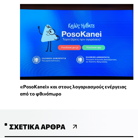
«PosoKanei» και στους λογαριασμούς ενέργειας
από το φθινόπωρο
ΣΧΕΤΙΚΆ ΆΡΘΡΑ