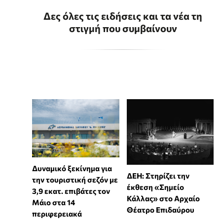
Δες όλες τις ειδήσεις και τα νέα τη
στιγμή που συμβαίνουν
Δυναμικό ξεκίνημα για
ΔΕΗ: Στηρίζει την
την τουριστική σεζόν με
έκθεση «Σημείο
3,9 εκατ. επιβάτες τον
Κάλλας» στο Αρχαίο
Μάιο στα 14
Θέατρο Επιδαύρου
περιφερειακά