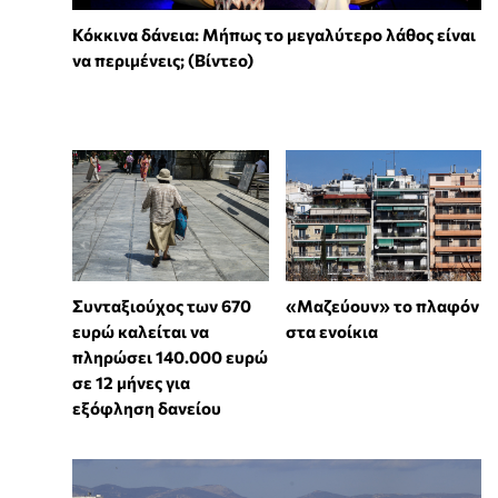
Κόκκινα δάνεια: Μήπως το μεγαλύτερο λάθος είναι
να περιμένεις; (Βίντεο)
Συνταξιούχος των 670
«Μαζεύουν» το πλαφόν
ευρώ καλείται να
στα ενοίκια
πληρώσει 140.000 ευρώ
σε 12 μήνες για
εξόφληση δανείου