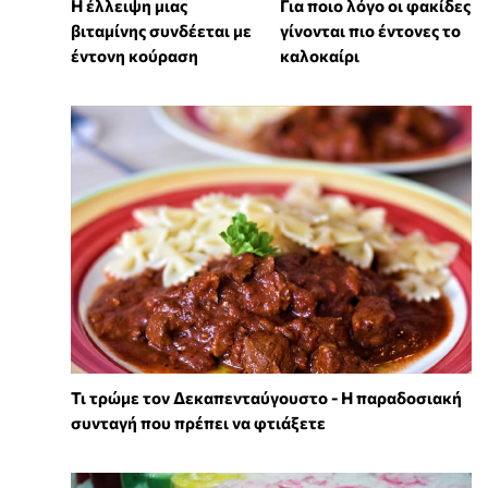
⁠Η έλλειψη μιας
Για ποιο λόγο οι φακίδες
βιταμίνης συνδέεται με
γίνονται πιο έντονες το
έντονη κούραση
καλοκαίρι
Τι τρώμε τον Δεκαπενταύγουστο - Η παραδοσιακή
συνταγή που πρέπει να φτιάξετε