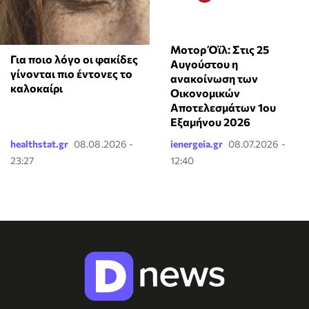
Μοτορ Όϊλ: Στις 25
Για ποιο λόγο οι φακίδες
Αυγούστου η
γίνονται πιο έντονες το
ανακοίνωση των
καλοκαίρι
Οικονομικών
Αποτελεσμάτων 1ου
Εξαμήνου 2026
healthstat.gr
08.08.2026 -
ienergeia.gr
08.07.2026 -
23:27
12:40