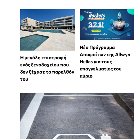
Νέο Πρόγραμμα
Αποφοίτων της Allwyn
Η μεγάλη επιστροφή
Hellas για τους
ενός ξενοδοχείου που
επαγγελματίες του
δεν ξέχασε το παρελθόν
αύριο
του