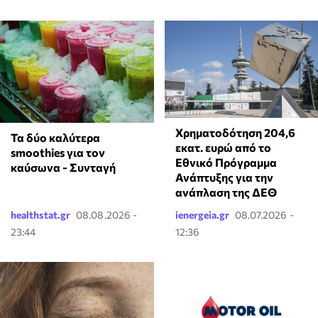
Χρηματοδότηση 204,6
Τα δύο καλύτερα
εκατ. ευρώ από το
smoothies για τον
Εθνικό Πρόγραμμα
καύσωνα - Συνταγή
Ανάπτυξης για την
ανάπλαση της ΔΕΘ
healthstat.gr
08.08.2026 -
ienergeia.gr
08.07.2026 -
23:44
12:36