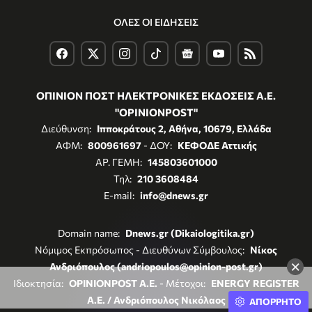
ΟΛΕΣ ΟΙ ΕΙΔΗΣΕΙΣ
ΟΠΙΝΙΟΝ ΠΟΣΤ ΗΛΕΚΤΡΟΝΙΚΕΣ ΕΚΔΟΣΕΙΣ Α.Ε.
"OPINIONPOST"
Διεύθυνση:
Ιπποκράτους 2, Αθήνα, 10679, Ελλάδα
ΑΦΜ:
800961697
- ΔΟΥ:
ΚΕΦΟΔΕ Αττικής
ΑΡ. ΓΕΜΗ:
145803601000
Τηλ:
210 3608484
E-mail:
info@dnews.gr
Domain name:
Dnews.gr (Dikaiologitika.gr)
Νόμιμος Εκπρόσωπος - Διευθύνων Σύμβουλος:
Νίκος
×
Ανδριόπουλος (andriopoulos@opinion-post.gr)
Ιδιοκτησία:
OPINIONPOST A.E.
- Μέτοχοι:
ENERGY REGISTER
Α.Ε. / Ανδριόπουλος Νικόλαος
ΑΠΟΡΡΗΤΟ