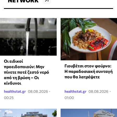
Οι ειδικοί
Γιουβέτσι στον φούρνο:
προειδοποιούν: Μην
Η παραδοσιακή συνταγή
πίνετε ποτέ ζεστό νερό
που θα λατρέψετε
από τη βρύση – Οι
κίνδυνοι
healthstat.gr
08.08.2026 -
healthstat.gr
08.08.2026 -
00:25
01:00