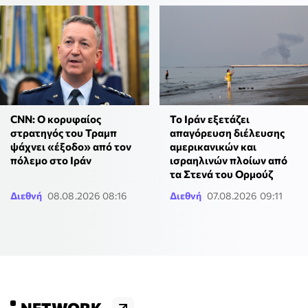
CNN: Ο κορυφαίος
Το Ιράν εξετάζει
στρατηγός του Τραμπ
απαγόρευση διέλευσης
ψάχνει «έξοδο» από τον
αμερικανικών και
πόλεμο στο Ιράν
ισραηλινών πλοίων από
τα Στενά του Ορμούζ
Διεθνή
08.08.2026 08:16
Διεθνή
07.08.2026 09:11
NETWORK