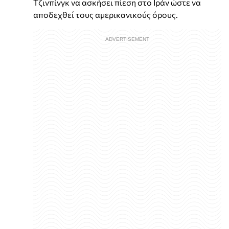
Τζινπίνγκ να ασκήσει πίεση στο Ιράν ώστε να
αποδεχθεί τους αμερικανικούς όρους.