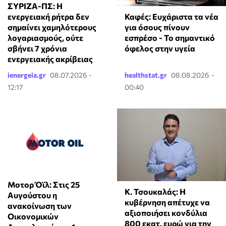
ΣΥΡΙΖΑ-ΠΣ: Η
Καφές: Ευχάριστα τα νέα
ενεργειακή ρήτρα δεν
για όσους πίνουν
σημαίνει χαμηλότερους
εσπρέσο - Το σημαντικό
λογαριασμούς, ούτε
όφελος στην υγεία
σβήνει 7 χρόνια
ενεργειακής ακρίβειας
ienergeia.gr
08.07.2026 -
healthstat.gr
08.08.2026 -
12:17
00:40
Μοτορ Όϊλ: Στις 25
Κ. Τσουκαλάς: Η
Αυγούστου η
κυβέρνηση απέτυχε να
ανακοίνωση των
αξιοποιήσει κονδύλια
Οικονομικών
800 εκατ. ευρώ για την