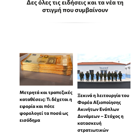
Δες όλες τις ειδήσεις και τα νέα τη
στιγμή που συμβαίνουν
Μετρητά και τραπεζικές
Ξεκινά η λειτουργία του
καταθέσεις: Τι δέχεται η
Φορέα Αξιοποίησης
εφορία και πότε
Ακινήτων Ενόπλων
φορολογεί τα ποσά ως
Δυνάμεων – Στόχος η
εισόδημα
κατασκευή
στρατιωτικών