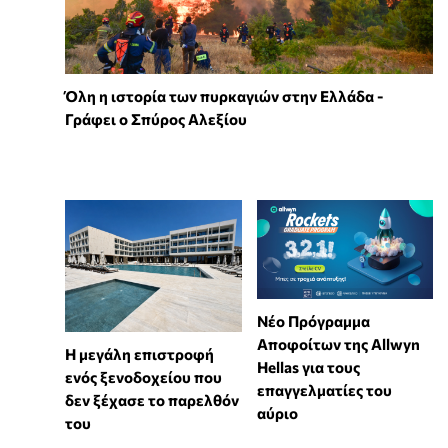
Όλη η ιστορία των πυρκαγιών στην Ελλάδα -
Γράφει ο Σπύρος Αλεξίου
Νέο Πρόγραμμα
Αποφοίτων της Allwyn
Η μεγάλη επιστροφή
Hellas για τους
ενός ξενοδοχείου που
επαγγελματίες του
δεν ξέχασε το παρελθόν
αύριο
του