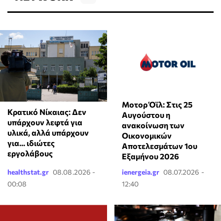
Μοτορ Όϊλ: Στις 25
Κρατικό Νίκαιας: Δεν
Αυγούστου η
υπάρχουν λεφτά για
ανακοίνωση των
υλικά, αλλά υπάρχουν
Οικονομικών
για... ιδιώτες
Αποτελεσμάτων 1ου
εργολάβους
Εξαμήνου 2026
healthstat.gr
08.08.2026 -
ienergeia.gr
08.07.2026 -
00:08
12:40