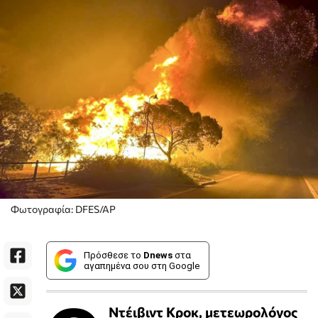
Φωτογραφία: DFES/AP
Πρόσθεσε το
Dnews
στα
αγαπημένα σου στη Google
Ντέιβιντ Κροκ, μετεωρολόγος