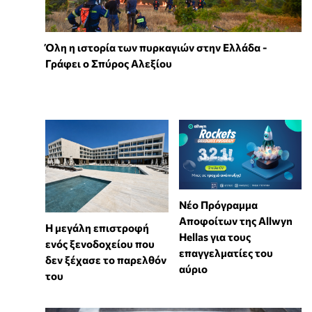
Όλη η ιστορία των πυρκαγιών στην Ελλάδα -
Γράφει ο Σπύρος Αλεξίου
Νέο Πρόγραμμα
Αποφοίτων της Allwyn
Η μεγάλη επιστροφή
Hellas για τους
ενός ξενοδοχείου που
επαγγελματίες του
δεν ξέχασε το παρελθόν
αύριο
του