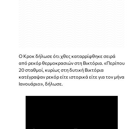
Ο Κροκ δήλωσε ότι χθες καταρρίφθηκε σειρά
από ρεκόρ θερμοκρασιών στη Βικτόρια. «Περίπου
20 σταθμοί, κυρίως στη δυτική Βικτόρια
κατέγραψαν ρεκόρ είτε ιστορικά είτε για τον μήνα
Ιανουάριο», δήλωσε.