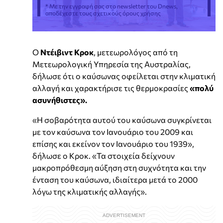
* Με την εγγραφή σας στο newsletter του Dnews,
αποδέχεστε τους σχετικούς όρους χρήσης
Ο
Ντέιβιντ Κροκ
, μετεωρολόγος από τη
Μετεωρολογική Υπηρεσία της Αυστραλίας,
δήλωσε ότι ο καύσωνας οφείλεται στην κλιματική
αλλαγή και χαρακτήρισε τις θερμοκρασίες
«πολύ
ασυνήθιστες».
«Η σοβαρότητα αυτού του καύσωνα συγκρίνεται
με τον καύσωνα τον Ιανουάριο του 2009 και
επίσης και εκείνον τον Ιανουάριο του 1939»,
δήλωσε ο Κροκ. «Τα στοιχεία δείχνουν
μακροπρόθεσμη αύξηση στη συχνότητα και την
ένταση του καύσωνα, ιδιαίτερα μετά το 2000
λόγω της κλιματικής αλλαγής».