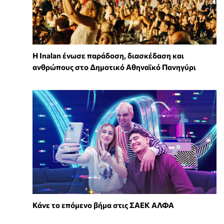
Η Inalan ένωσε παράδοση, διασκέδαση και
ανθρώπους στο Δημοτικό Αθηναϊκό Πανηγύρι
Κάνε το επόμενο βήμα στις ΣΑΕΚ ΑΛΦΑ