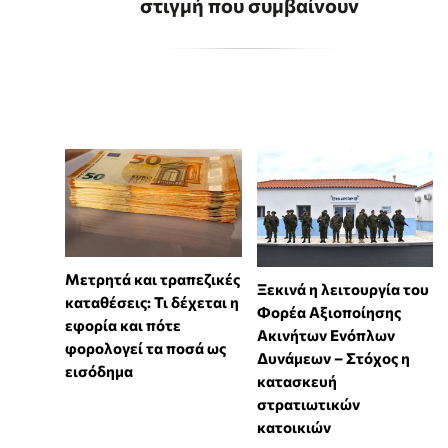
στιγμή που συμβαίνουν
Μετρητά και τραπεζικές
Ξεκινά η λειτουργία του
καταθέσεις: Τι δέχεται η
Φορέα Αξιοποίησης
εφορία και πότε
Ακινήτων Ενόπλων
φορολογεί τα ποσά ως
Δυνάμεων – Στόχος η
εισόδημα
κατασκευή
στρατιωτικών
κατοικιών