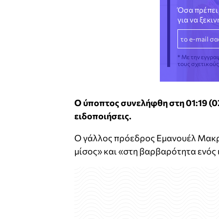
Όσα πρέπει 
για να ξεκι
* Με την εγγρα
τους σχετικού
Ο ύποπτος συνελήφθη στη 01:19 (02
ειδοποιήσεις.
Ο γάλλος πρόεδρος Εμανουέλ Μακρό
μίσος» και «στη βαρβαρότητα ενός 