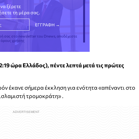
να ξέρετε
νήσετε τη μέρα σας.
φή σας στο newsletter του Dnews, αποδέχεστε
ς όρους χρήσης
:19 ώρα Ελλάδος), πέντε λεπτά μετά τις πρώτες
ν έκανε σήμερα έκκληση για ενότητα «απέναντι στο
ισλαμιστή τρομοκράτη» .