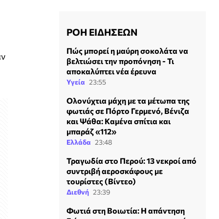
ΡΟΗ ΕΙΔΗΣΕΩΝ
Πώς μπορεί η μαύρη σοκολάτα να
αν
βελτιώσει την προπόνηση - Τι
αποκαλύπτει νέα έρευνα
Υγεία
23:55
Ολονύχτια μάχη με τα μέτωπα της
φωτιάς σε Πόρτο Γερμενό, Βένιζα
και Ψάθα: Kαμένα σπίτια και
μπαράζ «112»
Ελλάδα
23:48
Τραγωδία στο Περού: 13 νεκροί από
συντριβή αεροσκάφους με
τουρίστες (Βίντεο)
Διεθνή
23:39
Φωτιά στη Βοιωτία: Η απάντηση