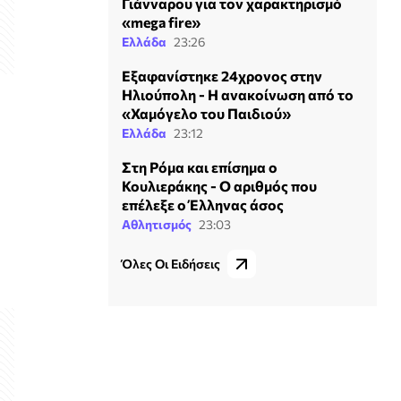
Γιάνναρου για τον χαρακτηρισμό
«mega fire»
Ελλάδα
23:26
Εξαφανίστηκε 24χρονος στην
Ηλιούπολη - Η ανακοίνωση από το
«Χαμόγελο του Παιδιού»
Ελλάδα
23:12
Στη Ρόμα και επίσημα ο
Κουλιεράκης - Ο αριθμός που
επέλεξε ο Έλληνας άσος
Αθλητισμός
23:03
Όλες Οι Ειδήσεις