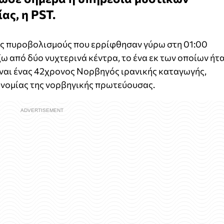
ς, η PST.
ς πυροβολισμούς που ερρίφθησαν γύρω στη 01:00
ω από δύο νυχτερινά κέντρα, το ένα εκ των οποίων ήτ
είναι ένας 42χρονος Νορβηγός ιρανικής καταγωγής,
υνομίας της νορβηγικής πρωτεύουσας.