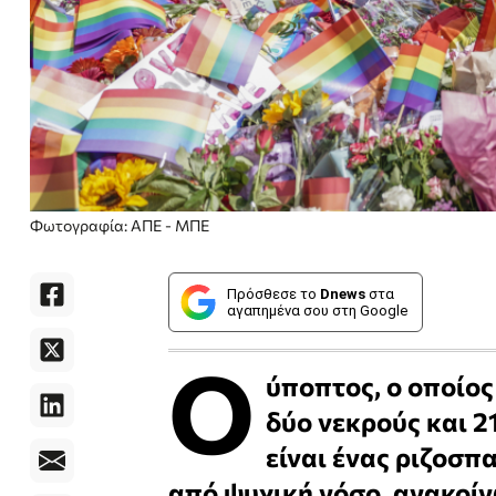
Φωτογραφία: ΑΠΕ - ΜΠΕ
Πρόσθεσε το
Dnews
στα
αγαπημένα σου στη Google
Ο
ύποπτος, ο οποίος
δύο νεκρούς και 2
είναι ένας ριζοσπ
από ψυχική νόσο, ανακοί