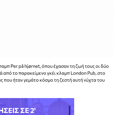
αμπ Per på hjørnet, όπου έχασαν τη ζωή τους οι δύο
ά από το παρακείμενο γκέι κλαμπ London Pub, στο
 που ήταν γεμάτο κόσμο τη ζεστή αυτή νύχτα του
ΗΣΕΙΣ ΣΕ 2'