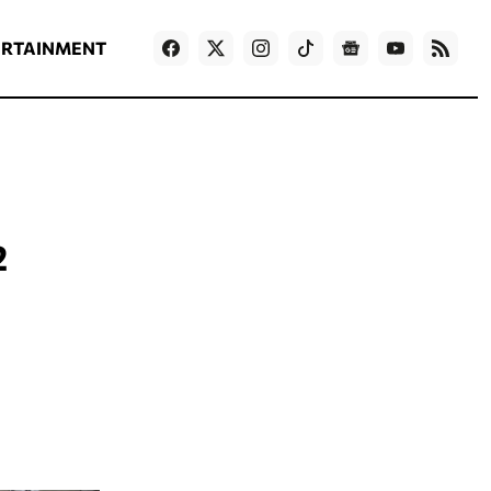
ΡΟΗ ΕΙΔΗΣΕΩΝ
T
NEWS IN ENGLISH
Games
ERTAINMENT
2