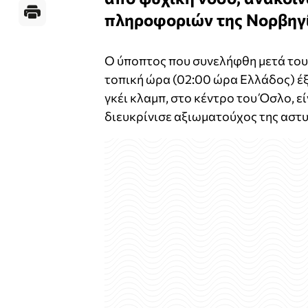
πληροφοριών της Νορβηγία
Ο ύποπτος που συνελήφθη μετά του
τοπική ώρα (02:00 ώρα Ελλάδος) έξ
γκέι κλαμπ, στο κέντρο του Όσλο, 
διευκρίνισε αξιωματούχος της αστ