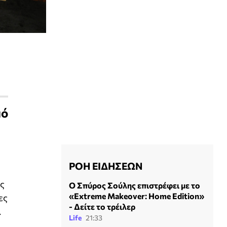
μό
ΡΟΗ ΕΙΔΗΣΕΩΝ
α
ας
Ο Σπύρος Σούλης επιστρέφει με το
«Extreme Makeover: Home Edition»
ες
- Δείτε το τρέιλερ
.
Life
21:33