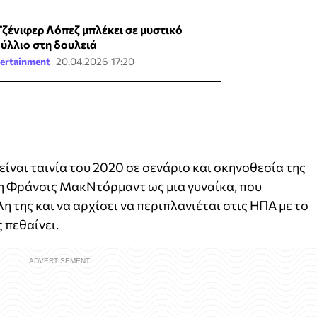
Τζένιφερ Λόπεζ μπλέκει σε μυστικό
δύλλιο στη δουλειά
ertainment
20.04.2026 17:20
ναι ταινία του 2020 σε σενάριο και σκηνοθεσία της
 η Φράνσις ΜακΝτόρμαντ ως μια γυναίκα, που
η της και να αρχίσει να περιπλανιέται στις ΗΠΑ με το
 πεθαίνει.