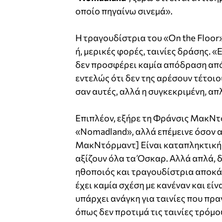
οποίο πηγαίνω σινεμά».
Η τραγουδίστρια του «On the Floor
ή, μερικές φορές, ταινίες δράσης. «
δεν προσφέρει καμία απόδραση από 
εντελώς ότι δεν της αρέσουν τέτοιου
σαν αυτές, αλλά η συγκεκριμένη, απ
Επιπλέον, εξήρε τη Φράνσις ΜακΝτ
«Nomadland», αλλά επέμεινε όσον αφ
ΜακΝτόρμαντ] Είναι καταπληκτική. 
αξίζουν όλα τα Όσκαρ. Αλλά απλά, 
ηθοποιός και τραγουδίστρια αποκάλ
έχει καμία σχέση με κανέναν και ε
υπάρχει ανάγκη για ταινίες που πρα
όπως δεν προτιμά τις ταινίες τρόμο