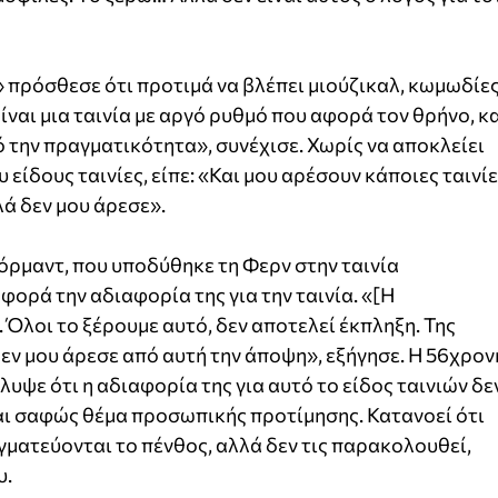
» πρόσθεσε ότι προτιμά να βλέπει μιούζικαλ, κωμωδίε
Είναι μια ταινία με αργό ρυθμό που αφορά τον θρήνο, κ
την πραγματικότητα», συνέχισε. Χωρίς να αποκλείει
 είδους ταινίες, είπε: «Και μου αρέσουν κάποιες ταινί
λά δεν μου άρεσε».
όρμαντ, που υποδύθηκε τη Φερν στην ταινία
ορά την αδιαφορία της για την ταινία. «[Η
Όλοι το ξέρουμε αυτό, δεν αποτελεί έκπληξη. Της
δεν μου άρεσε από αυτή την άποψη», εξήγησε. Η 56χρον
υψε ότι η αδιαφορία της για αυτό το είδος ταινιών δε
ίναι σαφώς θέμα προσωπικής προτίμησης. Κατανοεί ότι
γματεύονται το πένθος, αλλά δεν τις παρακολουθεί,
υ.