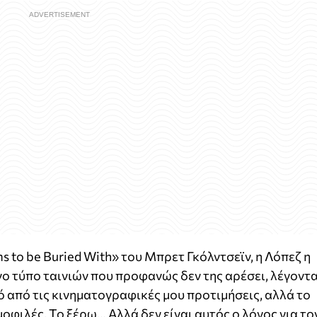
s to be Buried With» του Μπρετ Γκόλντσεϊν, η Λόπεζ η
 τύπο ταινιών που προφανώς δεν της αρέσει, λέγοντα
ό από τις κινηματογραφικές μου προτιμήσεις, αλλά το
ημοφιλές. Το ξέρω… Αλλά δεν είναι αυτός ο λόγος για το