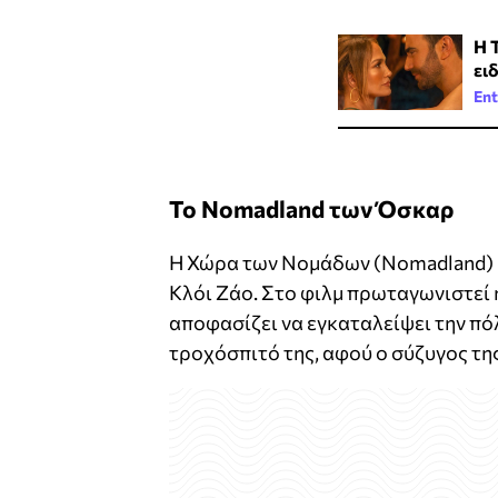
Η 
ει
Ent
Το Nomadland των Όσκαρ
Η Χώρα των Νομάδων (Nomadland) εί
Κλόι Ζάο. Στο φιλμ πρωταγωνιστεί
αποφασίζει να εγκαταλείψει την πόλ
τροχόσπιτό της, αφού ο σύζυγος της