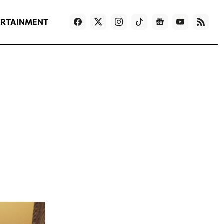
ΡΟΗ ΕΙΔΗΣΕΩΝ
T
NEWS IN ENGLISH
Games
ERTAINMENT