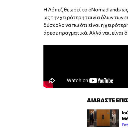
Η Λόπεζ θεωρεί το «Nomadland» ως 
ως την χειρότερη ταινία όλων των ε
δύσκολο να πω ότι είναι η χειρότερη
άρεσε πραγματικά. Αλλά ναι, είναι
ΔΙΑΒΑΣΤΕ ΕΠΙ
Ιο
Μά
Ent