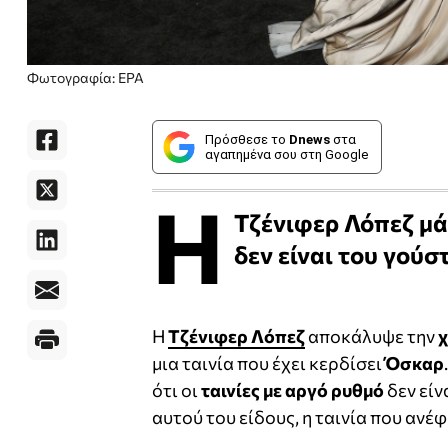
Φωτογραφία: EPA
Πρόσθεσε το
Dnews
στα
αγαπημένα σου στη Google
Η
Τζένιφερ Λόπεζ μάς
δεν είναι του γούσ
H
Τζένιφερ Λόπεζ
αποκάλυψε την
χ
μια ταινία που έχει κερδίσει
Όσκαρ
ότι οι
ταινίες με αργό ρυθμό
δεν είν
αυτού του είδους, η ταινία που ανέ