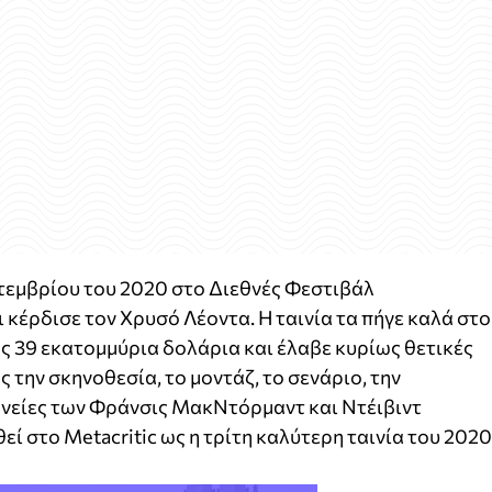
επτεμβρίου του 2020 στο Διεθνές Φεστιβάλ
 κέρδισε τον Χρυσό Λέοντα. Η ταινία τα πήγε καλά στο
ς 39 εκατομμύρια δολάρια και έλαβε κυρίως θετικές
ς την σκηνοθεσία, το μοντάζ, το σενάριο, την
ηνείες των Φράνσις ΜακΝτόρμαντ και Ντέιβιντ
εί στο Metacritic ως η τρίτη καλύτερη ταινία του 2020