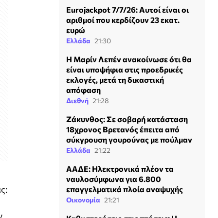
Eurojackpot 7/7/26: Αυτοί είναι οι
αριθμοί που κερδίζουν 23 εκατ.
ευρώ
Ελλάδα
21:30
Η Μαρίν Λεπέν ανακοίνωσε ότι θα
είναι υποψήφια στις προεδρικές
εκλογές, μετά τη δικαστική
απόφαση
Διεθνή
21:28
Ζάκυνθος: Σε σοβαρή κατάσταση
18χρονος Βρετανός έπειτα από
σύκγρουση γουρούνας με πούλμαν
Ελλάδα
21:22
ΑΑΔΕ: Ηλεκτρονικά πλέον τα
ναυλοσύμφωνα για 6.800
ς:
επαγγελματικά πλοία αναψυχής
Οικονομία
21:21
ν