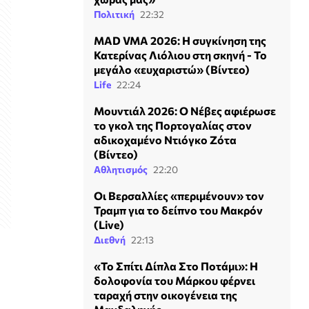
Πολιτική
22:32
MAD VMA 2026: Η συγκίνηση της
Κατερίνας Λιόλιου στη σκηνή - Το
μεγάλο «ευχαριστώ» (Βίντεο)
Life
22:24
Μουντιάλ 2026: Ο Νέβες αφιέρωσε
το γκολ της Πορτογαλίας στον
αδικοχαμένο Ντιόγκο Ζότα
(Βίντεο)
Αθλητισμός
22:20
Οι Βερσαλλίες «περιμένουν» τον
Τραμπ για το δείπνο του Μακρόν
(Live)
Διεθνή
22:13
«Το Σπίτι Δίπλα Στο Ποτάμι»: Η
δολοφονία του Μάρκου φέρνει
ταραχή στην οικογένεια της