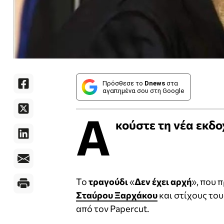
Πρόσθεσε το
Dnews
στα
αγαπημένα σου στη Google
Α
κούστε τη νέα εκδο
Το
τραγούδι
«
Δεν έχει αρχή
», που
Σταύρου Ξαρχάκου
και στίχους το
από τον Papercut.