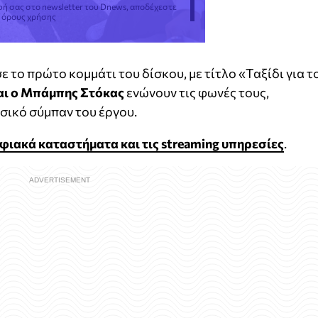
φή σας στο newsletter του Dnews, αποδέχεστε
ς όρους χρήσης
το πρώτο κομμάτι του δίσκου, με τίτλο «Ταξίδι για τ
αι ο Μπάμπης Στόκας
ενώνουν τις φωνές τους,
υσικό σύμπαν του έργου.
φιακά καταστήματα και τις streaming υπηρεσίες
.