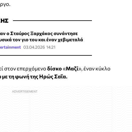
έργο.
ΣΗΣ
αν ο Σταύρος Ξαρχάκος συνάντησε
υσικά τον γιο του και έναν χεβιμεταλά
ertainment
03.04.2026 14:21
εί στον επερχόμενο
δίσκο
«
Μαζί
», έναν κύκλο
με τη φωνή της Ηρώς Σαΐα.