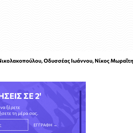
Νικολακοπούλου, Οδυσσέας Ιωάννου, Νίκος Μωραΐτη
ΗΣΕΙΣ ΣΕ 2'
να ξέρετε
νήσετε τη μέρα σας.