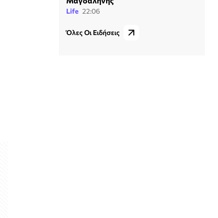
Μαγδαληνής
Life
22:06
Όλες Οι Ειδήσεις