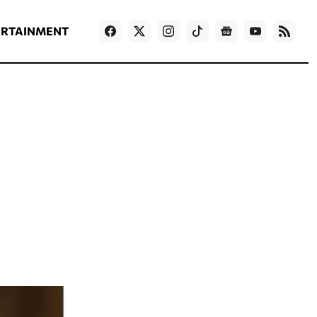
ΡΟΗ ΕΙΔΗΣΕΩΝ
T
NEWS IN ENGLISH
Games
ERTAINMENT