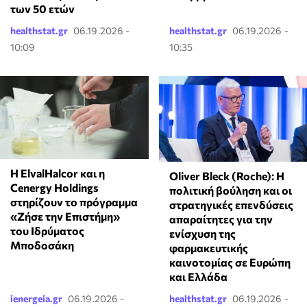
των 50 ετών
healthstat.gr
06.19.2026 -
healthstat.gr
06.19.2026 -
10:09
10:35
Η ElvalHalcor και η
Oliver Bleck (Roche): Η
Cenergy Holdings
πολιτική βούληση και οι
στηρίζουν το πρόγραμμα
στρατηγικές επενδύσεις
«Ζήσε την Επιστήμη»
απαραίτητες για την
του Ιδρύματος
ενίσχυση της
Μποδοσάκη
φαρμακευτικής
καινοτομίας σε Ευρώπη
και Ελλάδα
ienergeia.gr
06.19.2026 -
healthstat.gr
06.19.2026 -