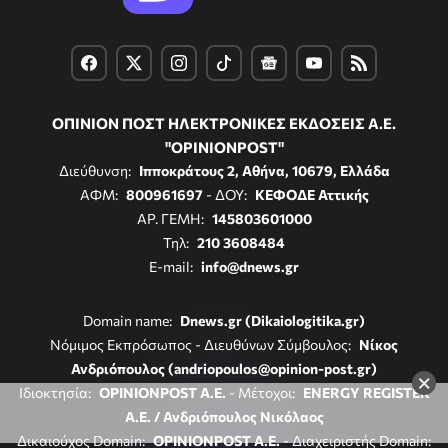
ΟΠΙΝΙΟΝ ΠΟΣΤ ΗΛΕΚΤΡΟΝΙΚΕΣ ΕΚΔΟΣΕΙΣ Α.Ε.
"OPINIONPOST"
Διεύθυνση:
Ιπποκράτους 2, Αθήνα, 10679, Ελλάδα
ΑΦΜ:
800961697
- ΔΟΥ:
ΚΕΦΟΔΕ Αττικής
ΑΡ. ΓΕΜΗ:
145803601000
Τηλ:
210 3608484
E-mail:
info@dnews.gr
Domain name:
Dnews.gr (Dikaiologitika.gr)
Νόμιμος Εκπρόσωπος - Διευθύνων Σύμβουλος:
Νίκος
Ανδριόπουλος (andriopoulos@opinion-post.gr)
×
Ιδιοκτησία:
OPINIONPOST A.E.
- Μέτοχοι:
ENERGY REGISTER
Α.Ε. / Ανδριόπουλος Νικόλαος
Δικαιούχος Domain:
OPINIONPOST A.E.
- Διαχειριστής Domain: