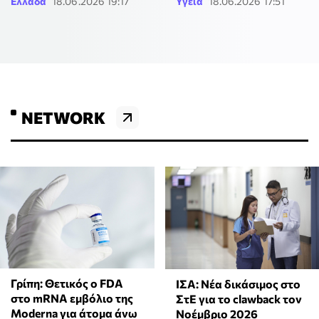
Ελλάδα
18.06.2026 19:17
Υγεία
18.06.2026 17:51
NETWORK
Γρίπη: Θετικός ο FDA
ΙΣΑ: Νέα δικάσιμος στο
στο mRNA εμβόλιο της
ΣτΕ για το clawback τον
Moderna για άτομα άνω
Νοέμβριο 2026