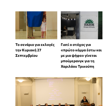
Το σενάριο για εκλογές
Γιατί ο στόχος για
την Κυριακή 27
«πρώτο κόμμα έστω και
Σεπτεμβρίου
με μια ψήφο» γίνεται
μπούμερανγκ για τη
Χαριλάου Τρικούπη