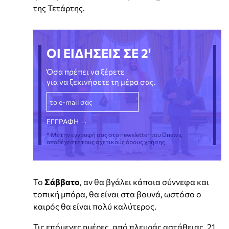
της Τετάρτης.
ΟΙ ΕΙΔΗΣΕΙΣ ΣΕ 2'
Όσα πρέπει να ξέρετε
για να ξεκινήσετε τη μέρα σας.
* Με την εγγραφή σας στο newsletter του Dnews,
αποδέχεστε τους σχετικούς όρους χρήσης
Το
Σάββατο
, αν θα βγάλει κάποια σύννεφα και
τοπική μπόρα, θα είναι στα βουνά, ωστόσο ο
καιρός θα είναι πολύ καλύτερος.
Τις επόμενες ημέρες, από πλευράς αστάθειας, 21