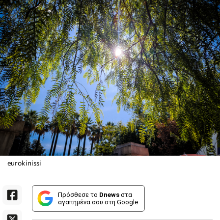
eurokinissi
Πρόσθεσε το
Dnews
στα
αγαπημένα σου στη Google