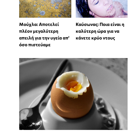
Μούχλα: Αποτελεί
Καύσωνας: Ποια είναι η
πλέον μεγαλύτερη
καλύτερη ώρα για να
απειλή για την υγεία απ'
κάνετε κρύο ντους
όσο πιστεύαμε