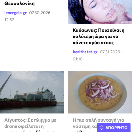
Θεσσαλονίκη
ienergeia.gr
07.30.2026 -
12:57
Καύσωνας: Ποια είναι η
καλύτερη ώρα για να
κάνετε κρύο ντους
healthstat.gr
07.31.2026 -
01:10
Αίγυπτος: Σε πλήγμα με
Η πιο απλή συνταγή για
drone οφείλεται η
νόστιμη και γρήγορη
ΑΠΟΡΡΗΤΟ