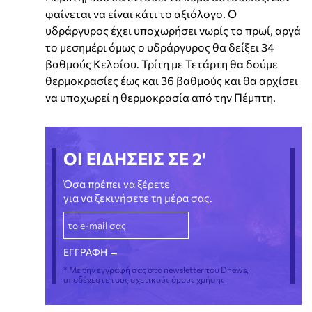
φαίνεται να είναι κάτι το αξιόλογο. Ο
υδράργυρος έχει υποχωρήσει νωρίς το πρωί, αργά
το μεσημέρι όμως ο υδράργυρος θα δείξει 34
βαθμούς Κελσίου. Τρίτη με Τετάρτη θα δούμε
θερμοκρασίες έως και 36 βαθμούς και θα αρχίσει
να υποχωρεί η θερμοκρασία από την Πέμπτη.
ΟΙ ΕΙΔΗΣΕΙΣ ΣΕ 2'
Όσα πρέπει να ξέρετε
για να ξεκινήσετε τη μέρα σας.
* Με την εγγραφή σας στο newsletter του Dnews,
αποδέχεστε τους σχετικούς όρους χρήσης