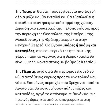
Την
Τετάρτη
θα μας προσεγγίσει μία πιο ψυχρή
αέρια μάζα και θα ενταθεί και θα εξαπλωθεί η
αστάθεια στον ηπειρωτικό κορμό της χώρας.
Δηλαδή στο εσωτερικό της Πελοποννήσου, προς
την περιοχή της Θεσσαλίας, της Ηπείρου, της
Μακεδονίας, της Θράκης, ακόμα και στην
κεντρική Στερεά. Θα βγουν μ
πόρες ή ακόμη και
καταιγίδες,
στο εσωτερικό της ηπειρωτικής
χώρας παρά το γεγονός οτι η θερμοκρασία θα
είναι υψηλή, κοντά στους 36 βαθμούς Κελσίου.
Την
Πέμπτη
, σιγά σιγά θα περιοριστεί αυτό το
κύμα αστάθειας κυρίως προς τα ανατολικά και
νότια. Επομένως περιοχές που βρέχονται από το
Αιγαίο μας θα συναντήσουν πάλι μπόρες και
καταιγίδες, αργά το απόγευμα, πιθανόν και τις
πρωινές ώρες, και από το απόγευμα και στη
συνέχεια, υποχωρεί πλέον αυτό το κύμα