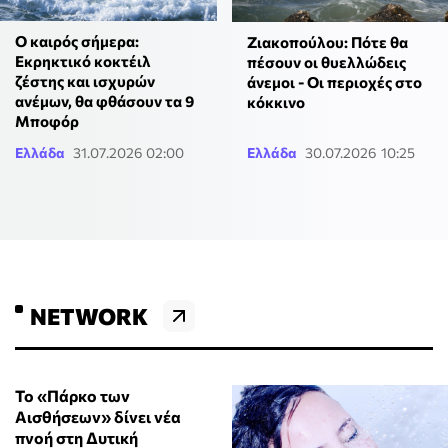
Ο καιρός σήμερα:
Ζιακοπούλου: Πότε θα
Εκρηκτικό κοκτέιλ
πέσουν οι θυελλώδεις
ζέστης και ισχυρών
άνεμοι - Οι περιοχές στο
ανέμων, θα φθάσουν τα 9
κόκκινο
Μποφόρ
Ελλάδα
31.07.2026 02:00
Ελλάδα
30.07.2026 10:25
NETWORK
Το «Πάρκο των
Αισθήσεων» δίνει νέα
πνοή στη Δυτική