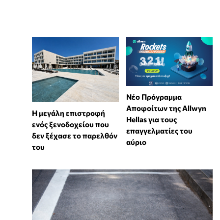
Νέο Πρόγραμμα
Αποφοίτων της Allwyn
Η μεγάλη επιστροφή
Hellas για τους
ενός ξενοδοχείου που
επαγγελματίες του
δεν ξέχασε το παρελθόν
αύριο
του