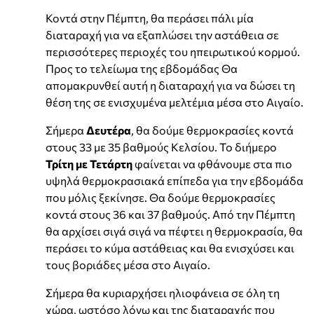
Κοντά στην Πέμπτη, θα περάσει πάλι μία
διαταραχή για να εξαπλώσει την αστάθεια σε
περισσότερες περιοχές του ηπειρωτικού κορμού.
Προς το τελείωμα της εβδομάδας Θα
απομακρυνθεί αυτή η διαταραχή για να δώσει τη
θέση της σε ενισχυμένα μελτέμια μέσα στο Αιγαίο.
Σήμερα
Δευτέρα
, θα δούμε θερμοκρασίες κοντά
στους 33 με 35 βαθμούς Κελσίου. Το διήμερο
Τρίτη με Τετάρτη
φαίνεται να φθάνουμε στα πιο
υψηλά θερμοκρασιακά επίπεδα για την εβδομάδα
που μόλις ξεκίνησε. Θα δούμε θερμοκρασίες
κοντά στους 36 και 37 βαθμούς. Από την Πέμπτη
θα αρχίσει σιγά σιγά να πέφτει η θερμοκρασία, θα
περάσει το κύμα αστάθειας και θα ενισχύσει και
τους βοριάδες μέσα στο Αιγαίο.
Σήμερα θα κυριαρχήσει ηλιοφάνεια σε όλη τη
χώρα, ωστόσο λόγω και της διαταραχής που