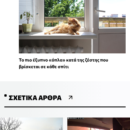
To πιο έξυπνο «όπλο» κατά της ζέστης που
βρίσκεται σε κάθε σπίτι
ΣΧΕΤΙΚΆ ΆΡΘΡΑ