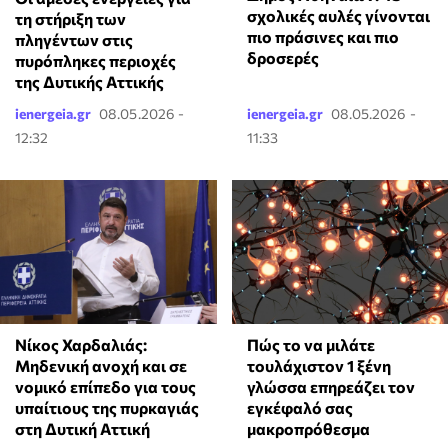
σχολικές αυλές γίνονται
τη στήριξη των
πιο πράσινες και πιο
πληγέντων στις
δροσερές
πυρόπληκες περιοχές
της Δυτικής Αττικής
ienergeia.gr
08.05.2026 -
ienergeia.gr
08.05.2026 -
12:32
11:33
Νίκος Χαρδαλιάς:
⁠Πώς το να μιλάτε
Μηδενική ανοχή και σε
τουλάχιστον 1 ξένη
νομικό επίπεδο για τους
γλώσσα επηρεάζει τον
υπαίτιους της πυρκαγιάς
εγκέφαλό σας
στη Δυτική Αττική
μακροπρόθεσμα