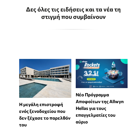
Δες όλες τις ειδήσεις και τα νέα τη
στιγμή που συμβαίνουν
Νέο Πρόγραμμα
Αποφοίτων της Allwyn
Η μεγάλη επιστροφή
Hellas για τους
ενός ξενοδοχείου που
επαγγελματίες του
δεν ξέχασε το παρελθόν
αύριο
του