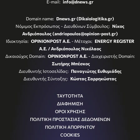
E-mail:
info@dnews.gr
Domain name:
Dnews.gr (Dikaiologitika.gr)
Νόμιμος Εκπρόσωπος - Διευθύνων Σύμβουλος:
Νίκος
Ανδριόπουλος (andriopoulos@opinion-post.gr)
Ιδιοκτησία:
OPINIONPOST A.E.
- Μέτοχοι:
ENERGY REGISTER
Α.Ε. / Ανδριόπουλος Νικόλαος
Δικαιούχος Domain:
OPINIONPOST A.E.
- Διαχειριστής Domain:
Σωτήρης Μπέσκος
Διευθυντής Ιστοσελίδας:
Παναγιώτης Ευθυμιάδης
Διευθυντής Σύνταξης:
Κώστας Σαρρηκώστας
ΤΑΥΤΟΤΗΤΑ
ΔΙΑΦΗΜΙΣΗ
ΟΡΟΙ ΧΡΗΣΗΣ
ΠΟΛΙΤΙΚΗ ΠΡΟΣΤΑΣΙΑΣ ΔΕΔΟΜΕΝΩΝ
ΠΟΛΙΤΙΚΗ ΑΠΟΡΡΗΤΟΥ
COOKIES