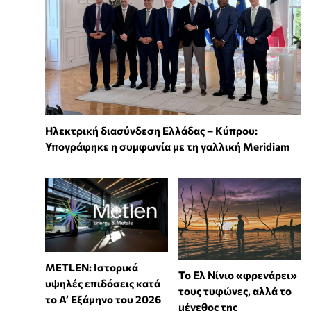
Ηλεκτρική διασύνδεση Ελλάδας – Κύπρου:
Υπογράφηκε η συμφωνία με τη γαλλική Meridiam
METLEN: Ιστορικά
Το Ελ Νίνιο «φρενάρει»
υψηλές επιδόσεις κατά
τους τυφώνες, αλλά το
το Α’ Εξάμηνο του 2026
μέγεθος της