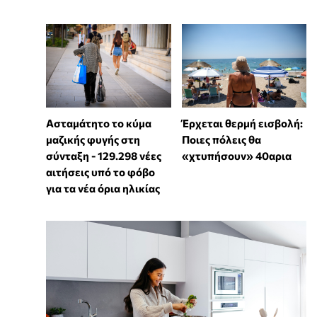
Ασταμάτητο το κύμα
Έρχεται θερμή εισβολή:
μαζικής φυγής στη
Ποιες πόλεις θα
σύνταξη - 129.298 νέες
«χτυπήσουν» 40αρια
αιτήσεις υπό το φόβο
για τα νέα όρια ηλικίας