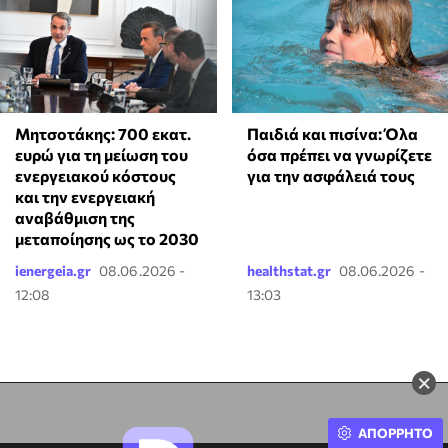
Μητσοτάκης: 700 εκατ.
Παιδιά και πισίνα: Όλα
ευρώ για τη μείωση του
όσα πρέπει να γνωρίζετε
ενεργειακού κόστους
για την ασφάλειά τους
και την ενεργειακή
αναβάθμιση της
μεταποίησης ως το 2030
ienergeia.gr
08.06.2026 -
healthstat.gr
08.06.2026 -
12:08
13:03
×
ΑΠΟΡΡΗΤΟ