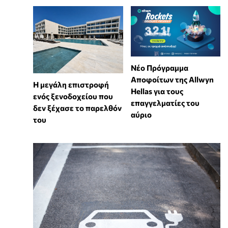
Νέο Πρόγραμμα
Αποφοίτων της Allwyn
Η μεγάλη επιστροφή
Hellas για τους
ενός ξενοδοχείου που
επαγγελματίες του
δεν ξέχασε το παρελθόν
αύριο
του