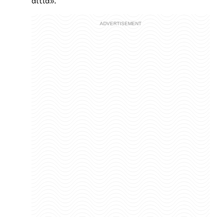
αίτια».