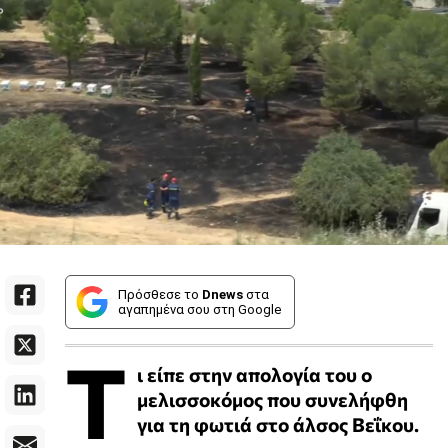
Πρόσθεσε το
Dnews
στα
αγαπημένα σου στη Google
Τ
ι είπε στην απολογία του ο
μελισσοκόμος που συνελήφθη
για τη φωτιά στο άλσος Βεΐκου.