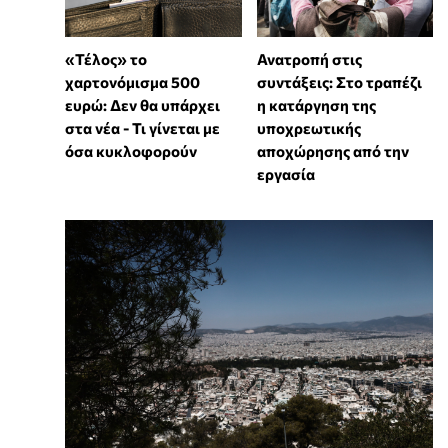
«Τέλος» το
Ανατροπή στις
χαρτονόμισμα 500
συντάξεις: Στο τραπέζι
ευρώ: Δεν θα υπάρχει
η κατάργηση της
στα νέα - Τι γίνεται με
υποχρεωτικής
όσα κυκλοφορούν
αποχώρησης από την
εργασία