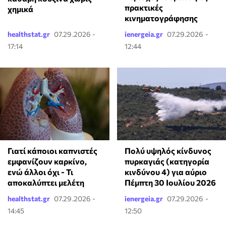
πρακτικές
χημικά
κινηματογράφησης
healthstat.gr
07.29.2026 -
ienergeia.gr
07.29.2026 -
17:14
12:44
Γιατί κάποιοι καπνιστές
Πολύ υψηλός κίνδυνος
εμφανίζουν καρκίνο,
πυρκαγιάς (κατηγορία
ενώ άλλοι όχι - Τι
κινδύνου 4) για αύριο
αποκαλύπτει μελέτη
Πέμπτη 30 Ιουλίου 2026
healthstat.gr
07.29.2026 -
ienergeia.gr
07.29.2026 -
14:45
12:50