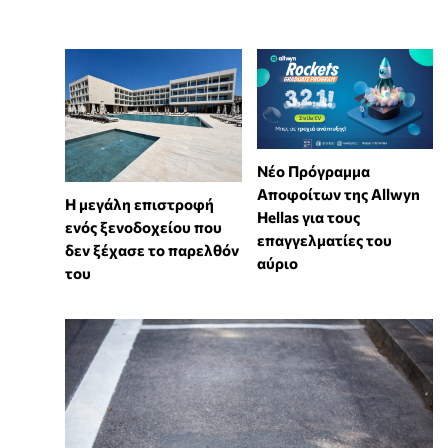
Νέο Πρόγραμμα
Αποφοίτων της Allwyn
Η μεγάλη επιστροφή
Hellas για τους
ενός ξενοδοχείου που
επαγγελματίες του
δεν ξέχασε το παρελθόν
αύριο
του