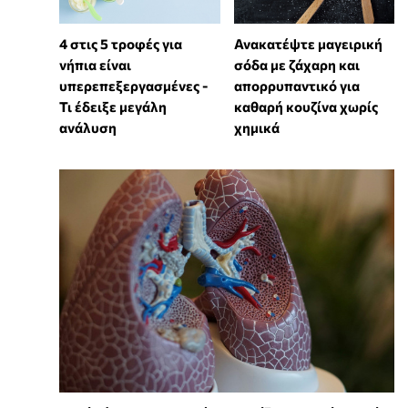
4 στις 5 τροφές για
Ανακατέψτε μαγειρική
νήπια είναι
σόδα με ζάχαρη και
υπερεπεξεργασμένες -
απορρυπαντικό για
Τι έδειξε μεγάλη
καθαρή κουζίνα χωρίς
ανάλυση
χημικά