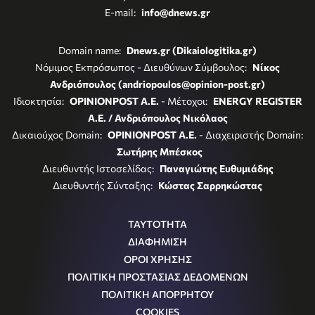
E-mail:
info@dnews.gr
Domain name:
Dnews.gr (Dikaiologitika.gr)
Νόμιμος Εκπρόσωπος - Διευθύνων Σύμβουλος:
Νίκος
Ανδριόπουλος (andriopoulos@opinion-post.gr)
Ιδιοκτησία:
OPINIONPOST A.E.
- Μέτοχοι:
ENERGY REGISTER
Α.Ε. / Ανδριόπουλος Νικόλαος
Δικαιούχος Domain:
OPINIONPOST A.E.
- Διαχειριστής Domain:
Σωτήρης Μπέσκος
Διευθυντής Ιστοσελίδας:
Παναγιώτης Ευθυμιάδης
Διευθυντής Σύνταξης:
Κώστας Σαρρηκώστας
ΤΑΥΤΟΤΗΤΑ
ΔΙΑΦΗΜΙΣΗ
ΟΡΟΙ ΧΡΗΣΗΣ
ΠΟΛΙΤΙΚΗ ΠΡΟΣΤΑΣΙΑΣ ΔΕΔΟΜΕΝΩΝ
ΠΟΛΙΤΙΚΗ ΑΠΟΡΡΗΤΟΥ
COOKIES