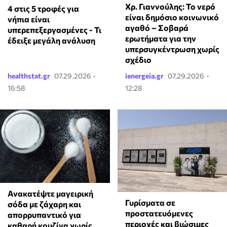
Χρ. Γιαννούλης: Το νερό
4 στις 5 τροφές για
είναι δημόσιο κοινωνικό
νήπια είναι
αγαθό – Σοβαρά
υπερεπεξεργασμένες - Τι
ερωτήματα για την
έδειξε μεγάλη ανάλυση
υπερσυγκέντρωση χωρίς
σχέδιο
healthstat.gr
07.29.2026 -
ienergeia.gr
07.29.2026 -
16:58
12:28
Ανακατέψτε μαγειρική
Γυρίσματα σε
σόδα με ζάχαρη και
προστατευόμενες
απορρυπαντικό για
περιοχές και βιώσιμες
καθαρή κουζίνα χωρίς