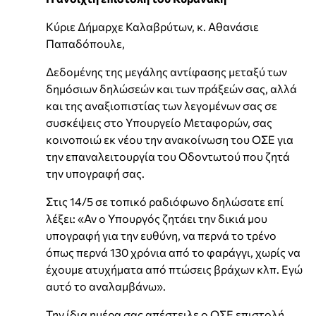
Κύριε Δήμαρχε Καλαβρύτων, κ. Αθανάσιε
Παπαδόπουλε,
Δεδομένης της μεγάλης αντίφασης μεταξύ των
δημόσιων δηλώσεών και των πράξεών σας, αλλά
και της αναξιοπιστίας των λεγομένων σας σε
συσκέψεις στο Υπουργείο Μεταφορών, σας
κοινοποιώ εκ νέου την ανακοίνωση του ΟΣΕ για
την επαναλειτουργία του Οδοντωτού που ζητά
την υπογραφή σας.
Στις 14/5 σε τοπικό ραδιόφωνο δηλώσατε επί
λέξει: «Αν ο Υπουργός ζητάει την δικιά μου
υπογραφή για την ευθύνη, να περνά το τρένο
όπως περνά 130 χρόνια από το φαράγγι, χωρίς να
έχουμε ατυχήματα από πτώσεις βράχων κλπ. Εγώ
αυτό το αναλαμβάνω».
Την ίδια ημέρα σας απέστειλε ο ΟΣΕ επιστολή