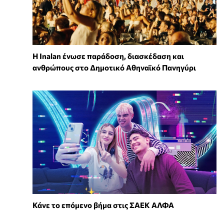
Η Inalan ένωσε παράδοση, διασκέδαση και
ανθρώπους στο Δημοτικό Αθηναϊκό Πανηγύρι
Κάνε το επόμενο βήμα στις ΣΑΕΚ ΑΛΦΑ