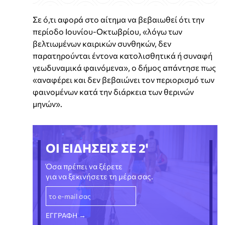
Σε ό,τι αφορά στο αίτημα να βεβαιωθεί ότι την
περίοδο Ιουνίου-Οκτωβρίου, «λόγω των
βελτιωμένων καιρικών συνθηκών, δεν
παρατηρούνται έντονα κατολισθητικά ή συναφή
γεωδυναμικά φαινόμενα», ο δήμος απάντησε πως
«αναφέρει και δεν βεβαιώνει τον περιορισμό των
φαινομένων κατά την διάρκεια των θερινών
μηνών».
ΟΙ ΕΙΔΗΣΕΙΣ ΣΕ 2'
Όσα πρέπει να ξέρετε
για να ξεκινήσετε τη μέρα σας.