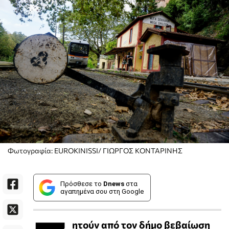
Φωτογραφία: EUROKINISSI/ ΓΙΩΡΓΟΣ ΚΟΝΤΑΡΙΝΗΣ
Πρόσθεσε το
Dnews
στα
αγαπημένα σου στη Google
ητούν από τον δήμο βεβαίωση