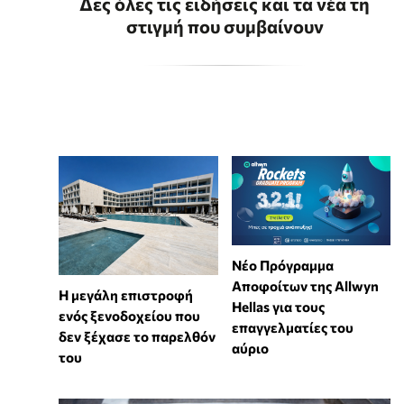
Δες όλες τις ειδήσεις και τα νέα τη
στιγμή που συμβαίνουν
Νέο Πρόγραμμα
Αποφοίτων της Allwyn
Η μεγάλη επιστροφή
Hellas για τους
ενός ξενοδοχείου που
επαγγελματίες του
δεν ξέχασε το παρελθόν
αύριο
του