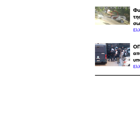
Φυ
τη
σω
Ελ
ΟΠ
απ
υπ
Ελ