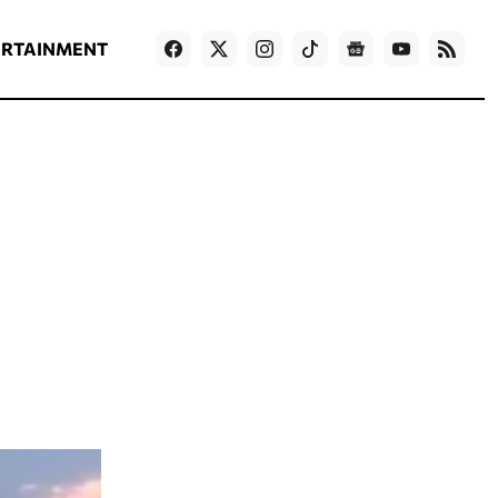
ΡΟΗ ΕΙΔΗΣΕΩΝ
T
NEWS IN ENGLISH
Games
ERTAINMENT