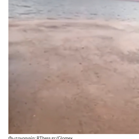
Φωτογραφία: RThess.gr/Glomex