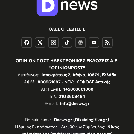
ΟΛΕΣ ΟΙ ΕΙΔΗΣΕΙΣ
ΟΠΙΝΙΟΝ ΠΟΣΤ ΗΛΕΚΤΡΟΝΙΚΕΣ ΕΚΔΟΣΕΙΣ Α.Ε.
"OPINIONPOST"
Διεύθυνση:
Ιπποκράτους 2, Αθήνα, 10679, Ελλάδα
ΑΦΜ:
800961697
- ΔΟΥ:
ΚΕΦΟΔΕ Αττικής
ΑΡ. ΓΕΜΗ:
145803601000
Τηλ:
210 3608484
E-mail:
info@dnews.gr
Domain name:
Dnews.gr (Dikaiologitika.gr)
Νόμιμος Εκπρόσωπος - Διευθύνων Σύμβουλος:
Νίκος
Ανδριόπουλος (andriopoulos@opinion-post.gr)