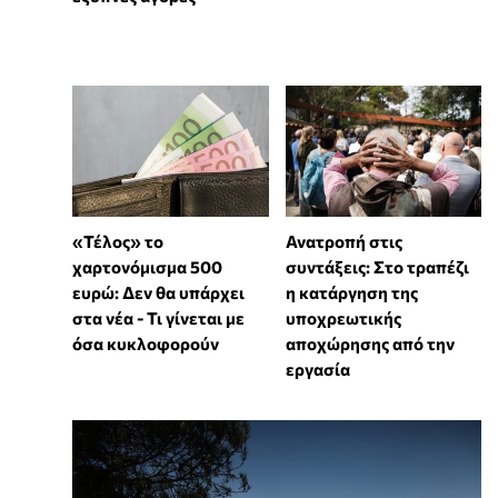
«Τέλος» το
Ανατροπή στις
χαρτονόμισμα 500
συντάξεις: Στο τραπέζι
ευρώ: Δεν θα υπάρχει
η κατάργηση της
στα νέα - Τι γίνεται με
υποχρεωτικής
όσα κυκλοφορούν
αποχώρησης από την
εργασία