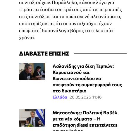
συνταξιούχων. Παράλληλα, κάνουν λόγο για
τεράστια έσοδα του κράτους από τις περικοπές
στις συντάξεις και τα πρωτογενή πλεονάσματα,
υποστηρίζοντας ότι οι συνταξιούχοι έχουν
επωμιστεί δυσανάλογο βάρος τα τελευταία
χρόνια.
ΔΙΑΒΑΣΤΕ ΕΠΙΣΗΣ
Ασλανίδης για δίκη Τεμπών:
Καρυστιανού και
Κωνσταντοπούλου να
σκεφτούν τη συμπεριφορά τους
στο δικαστήριο
Ελλάδα
26.05.2026 11:46
Μητσοτάκης: Πολιτική Βαβέλ
με τα νέα κόμματα – Η
επιδότηση diesel επεκτείνεται
και τον Ιούνιο