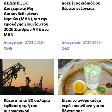
ΔΕΔΔΗΕ, ως
ποτέ ένας ειδικός σε
Διαχειριστή Μη
θέματα ενέργειας
Διασυνδεδεμένων
Νησιών (ΜΔΝ), για την
τιμολόγηση Ιουνίου του
2026 Σταθμών ΑΠΕ στα
ΜΔΝ
ienergeia.gr
07.28.2026 -
ienergeia.gr
07.29.2026 -
12:45
04:01
Κάτω από τα 80 δολάρια
Είναι το ανθρακούχο
έφθασε η τιμή του
νερό επικίνδυνο για τα
αμερικανικού
δόντια σας;