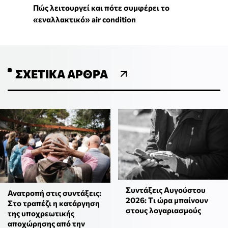
Πώς λειτουργεί και πότε συμφέρει το
«εναλλακτικό» air condition
ΣΧΕΤΙΚΆ ΆΡΘΡΑ
Συντάξεις Αυγούστου
Ανατροπή στις συντάξεις:
2026: Tι ώρα μπαίνουν
Στο τραπέζι η κατάργηση
στους λογαριασμούς
της υποχρεωτικής
αποχώρησης από την