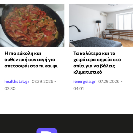
Η πιο εύκολη και
Τα καλύτερα και τα
αυθεντική συνταγή για
χειρότερα σημεία στο
σπετσοφάι στο πι και φι
σπίτι για να βάλεις
κλιματιστικό
healthstat.gr
07.29.2026 -
ienergeia.gr
07.29.2026 -
03:30
04:01