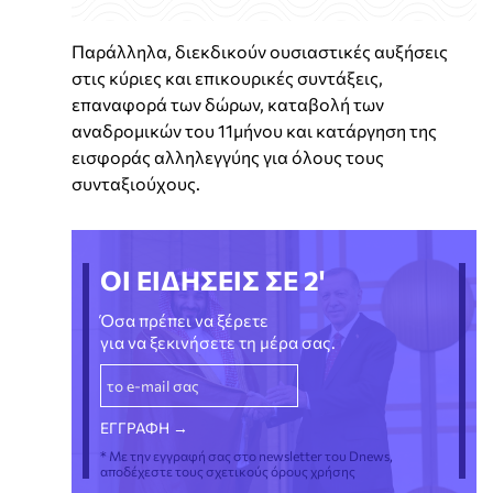
Παράλληλα, διεκδικούν ουσιαστικές αυξήσεις
στις κύριες και επικουρικές συντάξεις,
επαναφορά των δώρων, καταβολή των
αναδρομικών του 11μήνου και κατάργηση της
εισφοράς αλληλεγγύης για όλους τους
συνταξιούχους.
ΟΙ ΕΙΔΗΣΕΙΣ ΣΕ 2'
Όσα πρέπει να ξέρετε
για να ξεκινήσετε τη μέρα σας.
* Με την εγγραφή σας στο newsletter του Dnews,
αποδέχεστε τους σχετικούς όρους χρήσης