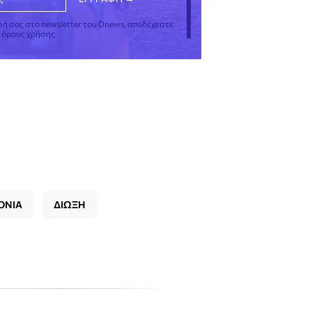
φή σας στο newsletter του Dnews, αποδέχεστε
ς όρους χρήσης
ΟΝΙΑ
ΔΙΩΞΗ