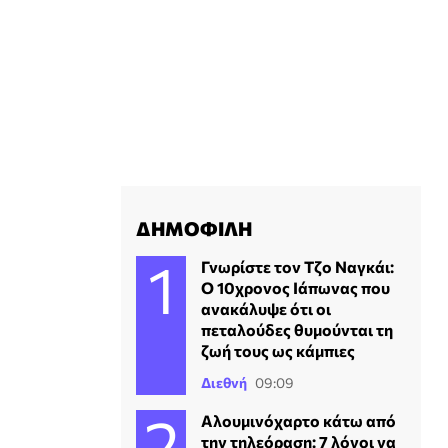
ΔΗΜΟΦΙΛΗ
Γνωρίστε τον Τζο Ναγκάι:
Ο 10χρονος Ιάπωνας που
ανακάλυψε ότι οι
πεταλούδες θυμούνται τη
ζωή τους ως κάμπιες
Διεθνή
09:09
Αλουμινόχαρτο κάτω από
την τηλεόραση: 7 λόγοι να