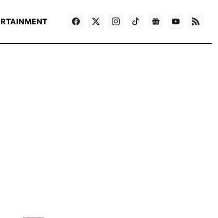
ΡΟΗ ΕΙΔΗΣΕΩΝ
T
NEWS IN ENGLISH
Games
ERTAINMENT