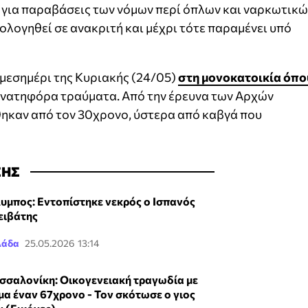
 για παραβάσεις των νόμων περί όπλων και ναρκωτικώ
λογηθεί σε ανακριτή και μέχρι τότε παραμένει υπό
μεσημέρι της Κυριακής (24/05)
στη μονοκατοικία όπο
ανατηφόρα τραύματα. Από την έρευνα των Αρχών
ηκαν από τον 30χρονο, ύστερα από καβγά που
ΣΗΣ
υμπος: Εντοπίστηκε νεκρός ο Ισπανός
ειβάτης
λάδα
25.05.2026 13:14
σσαλονίκη: Οικογενειακή τραγωδία με
μα έναν 67χρονο - Τον σκότωσε ο γιος