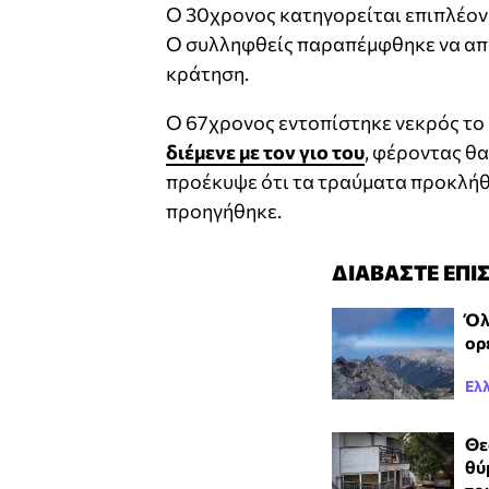
Ο 30χρονος κατηγορείται επιπλέον
Ο συλληφθείς παραπέμφθηκε να απο
κράτηση.
Ο 67χρονος εντοπίστηκε νεκρός το 
διέμενε με τον γιο του
, φέροντας θ
προέκυψε ότι τα τραύματα προκλήθ
προηγήθηκε.
ΔΙΑΒΑΣΤΕ ΕΠΙ
Όλ
ορ
Ελ
Θε
θύ