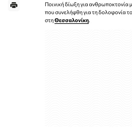
Ποινική δίωξη για ανθρωποκτονία μ
που συνελήφθη για τη δολοφονία το
στη
Θεσσαλονίκη
.