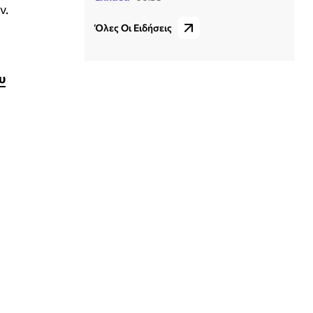
ν.
Όλες Οι Ειδήσεις
υ