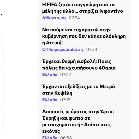
Η FIFA ζητάει συγγνώμη από τα
μέλη της αλλά... στηρίζει Ινφαντίνο
,
Αθλητισμός
07:34
Να πούμε και ευχαριστώ στην
κυβέρνηση που δεν κάηκε ολόκληρη
η Αττική!
Ο Πληροφοριοδότης
07:33
Έρχεται θερμή εισβολή: Ποιες
πόλεις θα «χτυπήσουν» 40αρια
Ελλάδα
07:22
Έρχονται εξελίξεις με το Μετρό
στην Κυψέλη
Ελλάδα
07:13
Διακοπές ρεύματος στην Άρτα:
Έκρηξη και φωτιά σε
μετασχηματιστή - Απίστευτες
εικόνες
Ελλάδα
06:58