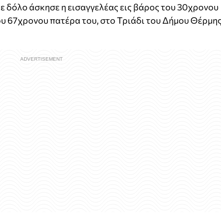
ε δόλο άσκησε η εισαγγελέας εις βάρος του 30χρονου
υ 67χρονου πατέρα του, στο Τριάδι του Δήμου Θέρμης