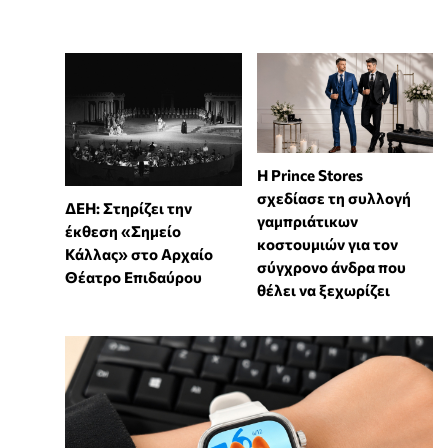
Η Prince Stores
σχεδίασε τη συλλογή
ΔΕΗ: Στηρίζει την
γαμπριάτικων
έκθεση «Σημείο
κοστουμιών για τον
Κάλλας» στο Αρχαίο
σύγχρονο άνδρα που
Θέατρο Επιδαύρου
θέλει να ξεχωρίζει