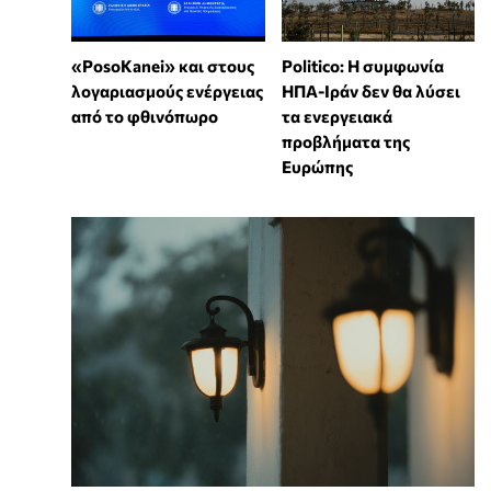
«PosoKanei» και στους
Politico: Η συμφωνία
λογαριασμούς ενέργειας
ΗΠΑ-Ιράν δεν θα λύσει
από το φθινόπωρο
τα ενεργειακά
προβλήματα της
Ευρώπης