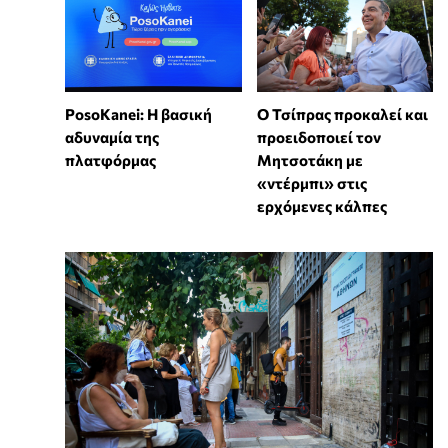
PosoKanei: Η βασική
Ο Τσίπρας προκαλεί και
αδυναμία της
προειδοποιεί τον
πλατφόρμας
Μητσοτάκη με
«ντέρμπι» στις
ερχόμενες κάλπες