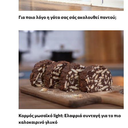
Για ποιο λόγο η γάτα σας σάς ακολουθεί παντού;
Κορμός μωσαϊκό light: Ελαφριά συνταγή για το πιο
καλοκαιρινό γλυκό