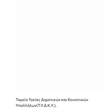
Ταμείο Υγείας Δημοτικών και Κοινοτικών
Υπαλλήλων(Τ.Υ.Δ.Κ.Υ.),