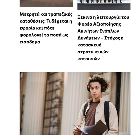
Μετρητά και τραπεζικές
Ξεκινά η λειτουργία του
καταθέσεις: Τι δέχεται η
Φορέα Αξιοποίησης
εφορία και πότε
Ακινήτων Ενόπλων
φορολογεί τα ποσά ως
Δυνάμεων – Στόχος η
εισόδημα
κατασκευή
στρατιωτικών
κατοικιών