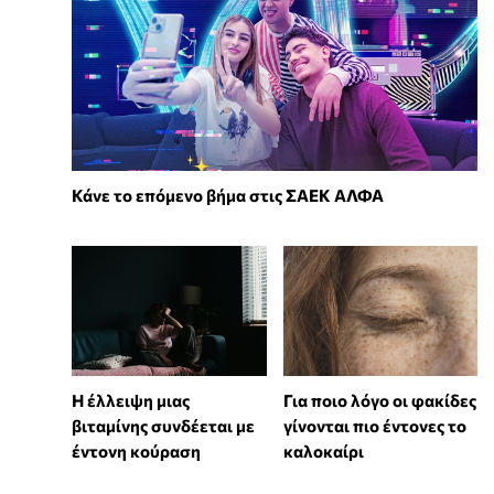
Κάνε το επόμενο βήμα στις ΣΑΕΚ ΑΛΦΑ
⁠Η έλλειψη μιας
Για ποιο λόγο οι φακίδες
βιταμίνης συνδέεται με
γίνονται πιο έντονες το
έντονη κούραση
καλοκαίρι