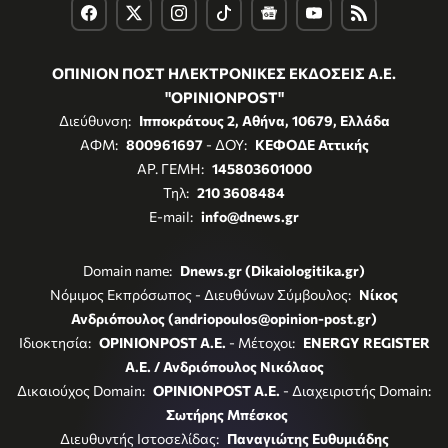
ΟΠΙΝΙΟΝ ΠΟΣΤ ΗΛΕΚΤΡΟΝΙΚΕΣ ΕΚΔΟΣΕΙΣ Α.Ε.
"OPINIONPOST"
Διεύθυνση:
Ιπποκράτους 2, Αθήνα, 10679, Ελλάδα
ΑΦΜ:
800961697
- ΔΟΥ:
ΚΕΦΟΔΕ Αττικής
ΑΡ. ΓΕΜΗ:
145803601000
Τηλ:
210 3608484
E-mail:
info@dnews.gr
Domain name:
Dnews.gr (Dikaiologitika.gr)
Νόμιμος Εκπρόσωπος - Διευθύνων Σύμβουλος:
Νίκος
Ανδριόπουλος (andriopoulos@opinion-post.gr)
Ιδιοκτησία:
OPINIONPOST A.E.
- Μέτοχοι:
ENERGY REGISTER
Α.Ε. / Ανδριόπουλος Νικόλαος
Δικαιούχος Domain:
OPINIONPOST A.E.
- Διαχειριστής Domain:
Σωτήρης Μπέσκος
Διευθυντής Ιστοσελίδας:
Παναγιώτης Ευθυμιάδης