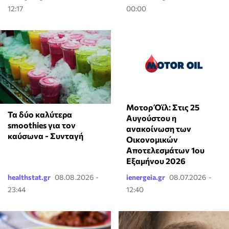
12:17
00:00
Μοτορ Όϊλ: Στις 25
Τα δύο καλύτερα
Αυγούστου η
smoothies για τον
ανακοίνωση των
καύσωνα - Συνταγή
Οικονομικών
Αποτελεσμάτων 1ου
Εξαμήνου 2026
healthstat.gr
08.08.2026 -
ienergeia.gr
08.07.2026 -
23:44
12:40