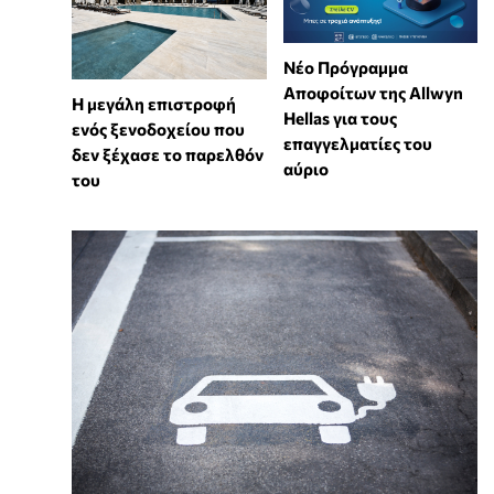
Νέο Πρόγραμμα
Αποφοίτων της Allwyn
Η μεγάλη επιστροφή
Hellas για τους
ενός ξενοδοχείου που
επαγγελματίες του
δεν ξέχασε το παρελθόν
αύριο
του