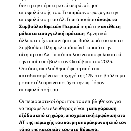
δεκτή την πέμπτη κατά σειρά, αίτηση
αποφυλάκισής του. Το «πράσινο φως» για την
αποφυλάκιση του Αλ. Γιωτόπουλου
άναψε το
Συμβούλιο Εφετών Πειραιά
παρά την
αντίθετη
μάλιστα εισαγγελική πρόταση
. Αρνητικά
άλλωστε είχε απαντήσει με βούλευμά του και το
Συμβούλιο Πλημμελειοδικών Πειραιά στην
αίτηση του Αλ. Γιωτόπουλου να αποφυλακιστεί
την οποία υπέβαλε τον Οκτώβριο του 2025.
Ωστόσο, ακολούθησε έφεση από τον
καταδικασμένο ως αρχηγό της 17Ν στο βούλευμα
με αποτέλεσμα να πετύχει την υφ΄όρον
αποφυλάκισή του.
Οι περιοριστικοί όροι που του επιβλήθηκαν για
να παραμείνει ελεύθερος είναι η
απαγόρευση
εξόδου από τη χώρα, υποχρεωτική εμφάνιση στο
ΑΤ της περιοχής του και μη απομάκρυνση από τον
τόπο της κατοικίας του στο Βύρωνα.