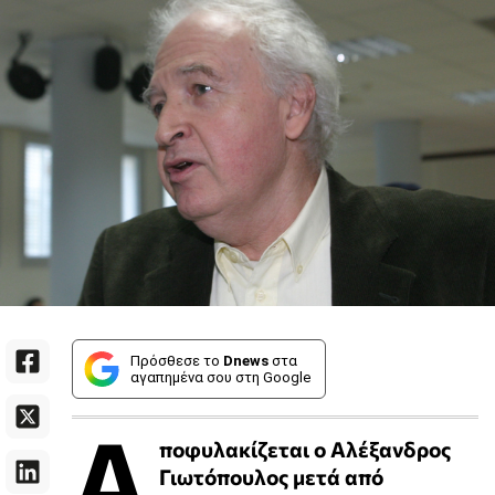
Πρόσθεσε το
Dnews
στα
αγαπημένα σου στη Google
Α
ποφυλακίζεται ο Αλέξανδρος
Γιωτόπουλος μετά από