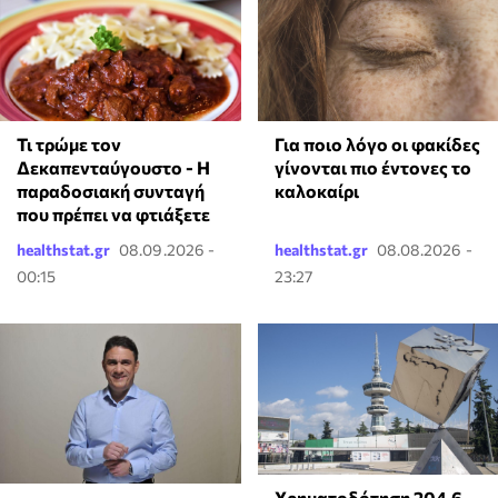
Τι τρώμε τον
Για ποιο λόγο οι φακίδες
Δεκαπενταύγουστο - Η
γίνονται πιο έντονες το
παραδοσιακή συνταγή
καλοκαίρι
που πρέπει να φτιάξετε
healthstat.gr
08.09.2026 -
healthstat.gr
08.08.2026 -
00:15
23:27
Χρηματοδότηση 204,6