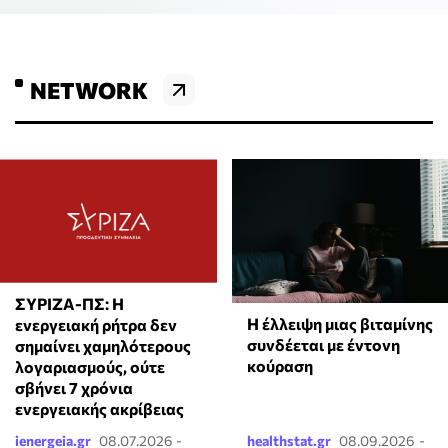
NETWORK
ΣΥΡΙΖΑ-ΠΣ: Η
⁠Η έλλειψη μιας βιταμίνης
ενεργειακή ρήτρα δεν
συνδέεται με έντονη
σημαίνει χαμηλότερους
κούραση
λογαριασμούς, ούτε
σβήνει 7 χρόνια
ενεργειακής ακρίβειας
ienergeia.gr
08.07.2026 -
healthstat.gr
08.09.2026 -