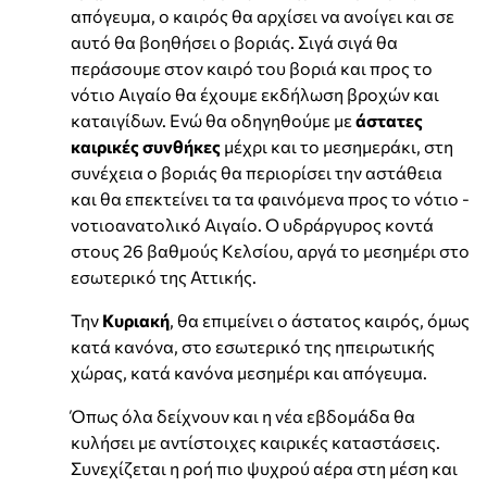
απόγευμα, ο καιρός θα αρχίσει να ανοίγει και σε
αυτό θα βοηθήσει ο βοριάς. Σιγά σιγά θα
περάσουμε στον καιρό του βοριά και προς το
νότιο Αιγαίο θα έχουμε εκδήλωση βροχών και
καταιγίδων. Ενώ θα οδηγηθούμε με
άστατες
καιρικές συνθήκες
μέχρι και το μεσημεράκι, στη
συνέχεια ο βοριάς θα περιορίσει την αστάθεια
και θα επεκτείνει τα τα φαινόμενα προς το νότιο -
νοτιοανατολικό Αιγαίο. Ο υδράργυρος κοντά
στους 26 βαθμούς Κελσίου, αργά το μεσημέρι στο
εσωτερικό της Αττικής.
Την
Κυριακή
, θα επιμείνει ο άστατος καιρός, όμως
κατά κανόνα, στο εσωτερικό της ηπειρωτικής
χώρας, κατά κανόνα μεσημέρι και απόγευμα.
Όπως όλα δείχνουν και η νέα εβδομάδα θα
κυλήσει με αντίστοιχες καιρικές καταστάσεις.
Συνεχίζεται η ροή πιο ψυχρού αέρα στη μέση και