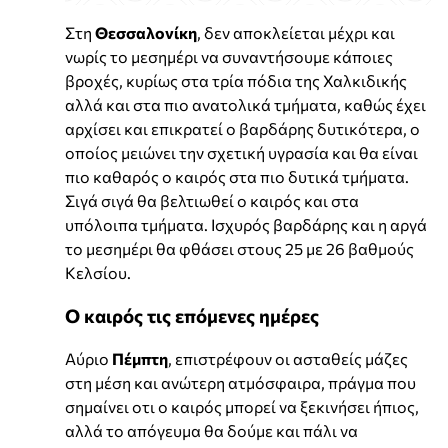
Στη
Θεσσαλονίκη
, δεν αποκλείεται μέχρι και
νωρίς το μεσημέρι να συναντήσουμε κάποιες
βροχές, κυρίως στα τρία πόδια της Χαλκιδικής
αλλά και στα πιο ανατολικά τμήματα, καθώς έχει
αρχίσει και επικρατεί ο βαρδάρης δυτικότερα, ο
οποίος μειώνει την σχετική υγρασία και θα είναι
πιο καθαρός ο καιρός στα πιο δυτικά τμήματα.
Σιγά σιγά θα βελτιωθεί ο καιρός και στα
υπόλοιπα τμήματα. Ισχυρός βαρδάρης και η αργά
το μεσημέρι θα φθάσει στους 25 με 26 βαθμούς
Κελσίου.
Ο καιρός τις επόμενες ημέρες
Αύριο
Πέμπτη
, επιστρέφουν οι ασταθείς μάζες
στη μέση και ανώτερη ατμόσφαιρα, πράγμα που
σημαίνει οτι ο καιρός μπορεί να ξεκινήσει ήπιος,
αλλά το απόγευμα θα δούμε και πάλι να