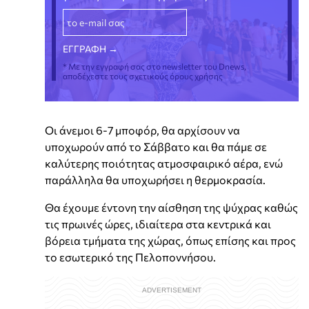
* Με την εγγραφή σας στο newsletter του Dnews,
αποδέχεστε τους σχετικούς όρους χρήσης
Οι άνεμοι 6-7 μποφόρ, θα αρχίσουν να
υποχωρούν από το Σάββατο και θα πάμε σε
καλύτερης ποιότητας ατμοσφαιρικό αέρα, ενώ
παράλληλα θα υποχωρήσει η θερμοκρασία.
Θα έχουμε έντονη την αίσθηση της ψύχρας καθώς
τις πρωινές ώρες, ιδιαίτερα στα κεντρικά και
βόρεια τμήματα της χώρας, όπως επίσης και προς
το εσωτερικό της Πελοποννήσου.