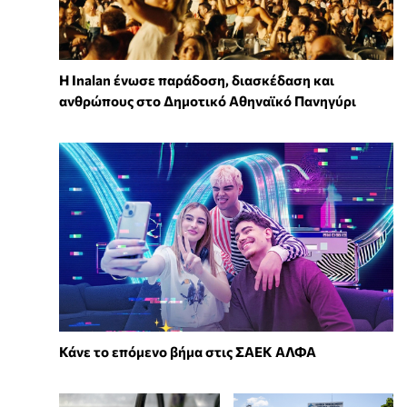
Η Inalan ένωσε παράδοση, διασκέδαση και
ανθρώπους στο Δημοτικό Αθηναϊκό Πανηγύρι
Κάνε το επόμενο βήμα στις ΣΑΕΚ ΑΛΦΑ