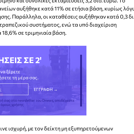
μηνο και συνολικές εκταμιεύσεις 3,2 δισ. ευρώ. Το
είων αυξήθηκε κατά 11% σε ετήσια βάση, κυρίως λόγ
σης. Παράλληλα, οι καταθέσεις αυξήθηκαν κατά 0,3 δι
 τραπεζικού συστήματος, ενώ τα υπό διαχείριση
18,6% σε τριμηνιαία βάση.
ΗΣΕΙΣ ΣΕ 2'
να ξέρετε
νήσετε τη μέρα σας.
φή σας στο newsletter του Dnews, αποδέχεστε
ς όρους χρήσης
ινε ισχυρή, με τον δείκτη μη εξυπηρετούμενων