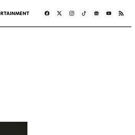
ΡΟΗ ΕΙΔΗΣΕΩΝ
T
NEWS IN ENGLISH
Games
ERTAINMENT