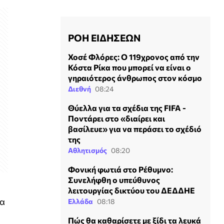
ΡΟΗ ΕΙΔΗΣΕΩΝ
Χοσέ Φλόρες: Ο 119χρονος από την
Κόστα Ρίκα που μπορεί να είναι ο
γηραιότερος άνθρωπος στον κόσμο
Διεθνή
08:24
Θύελλα για τα σχέδια της FIFA -
Ποντάρει στο «διαίρει και
βασίλευε» για να περάσει το σχέδιό
της
Αθλητισμός
08:20
Φονική φωτιά στο Ρέθυμνο:
Συνελήφθη ο υπεύθυνος
λειτουργίας δικτύου του ΔΕΔΔΗΕ
να
Ελλάδα
08:18
Πώς θα καθαρίσετε με ξίδι τα λευκά