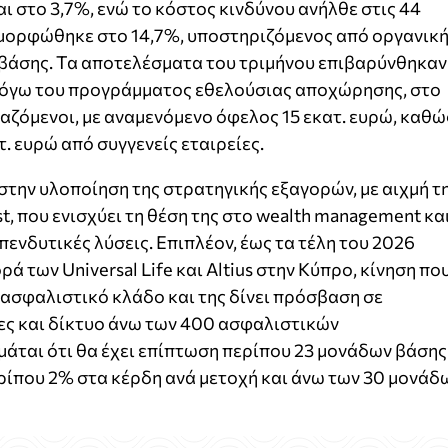
 στο 3,7%, ενώ το κόστος κινδύνου ανήλθε στις 44
αμορφώθηκε στο 14,7%, υποστηριζόμενος από οργανικ
βάσης. Τα αποτελέσματα του τριμήνου επιβαρύνθηκαν
λόγω του προγράμματος εθελούσιας αποχώρησης, στο
αζόμενοι, με αναμενόμενο όφελος 15 εκατ. ευρώ, καθώ
. ευρώ από συγγενείς εταιρείες.
την υλοποίηση της στρατηγικής εξαγορών, με αιχμή τ
t, που ενισχύει τη θέση της στο wealth management κα
επενδυτικές λύσεις. Επιπλέον, έως τα τέλη του 2026
ά των Universal Life και Altius στην Κύπρο, κίνηση πο
 ασφαλιστικό κλάδο και της δίνει πρόσβαση σε
ς και δίκτυο άνω των 400 ασφαλιστικών
άται ότι θα έχει επίπτωση περίπου 23 μονάδων βάσης
ρίπου 2% στα κέρδη ανά μετοχή και άνω των 30 μονάδ