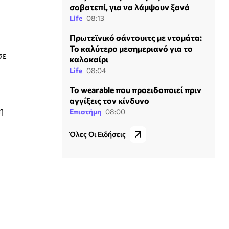
σοβατεπί, για να λάμψουν ξανά
Life
08:13
Πρωτεϊνικό σάντουιτς με ντομάτα:
Το καλύτερο μεσημεριανό για το
σε
καλοκαίρι
Life
08:04
Το wearable που προειδοποιεί πριν
αγγίξεις τον κίνδυνο
η
Επιστήμη
08:00
Όλες Οι Ειδήσεις