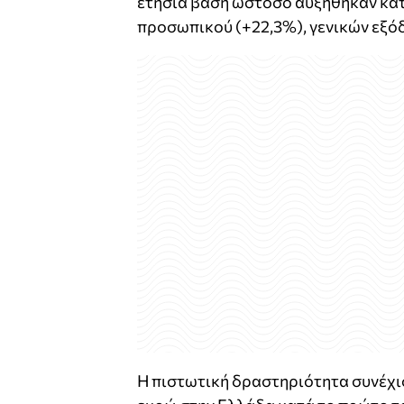
ετήσια βάση ωστόσο αυξήθηκαν κα
προσωπικού (+22,3%), γενικών εξό
Η πιστωτική δραστηριότητα συνέχισε