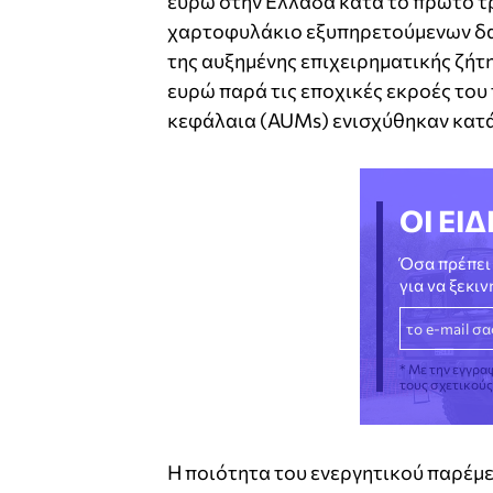
ευρώ στην Ελλάδα κατά το πρώτο τρί
χαρτοφυλάκιο εξυπηρετούμενων δαν
της αυξημένης επιχειρηματικής ζήτη
ευρώ παρά τις εποχικές εκροές του
κεφάλαια (AUMs) ενισχύθηκαν κατά 
ΟΙ ΕΙΔ
Όσα πρέπει 
για να ξεκι
* Με την εγγρα
τους σχετικού
Η ποιότητα του ενεργητικού παρέμε