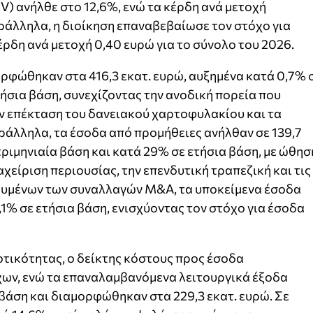
) ανήλθε στο 12,6%, ενώ τα κέρδη ανά μετοχή
άλληλα, η διοίκηση επαναβεβαίωσε τον στόχο για
έρδη ανά μετοχή 0,40 ευρώ για το σύνολο του 2026.
ρφώθηκαν στα 416,3 εκατ. ευρώ, αυξημένα κατά 0,7% 
τήσια βάση, συνεχίζοντας την ανοδική πορεία που
την επέκταση του δανειακού χαρτοφυλακίου και τα
άλληλα, τα έσοδα από προμήθειες ανήλθαν σε 139,7
τριμηνιαία βάση και κατά 29% σε ετήσια βάση, με ώθησ
αχείριση περιουσίας, την επενδυτική τραπεζική και τις
ουμένων των συναλλαγών M&A, τα υποκείμενα έσοδα
1% σε ετήσια βάση, ενισχύοντας τον στόχο για έσοδα
τικότητας, ο δείκτης κόστους προς έσοδα
ων, ενώ τα επαναλαμβανόμενα λειτουργικά έξοδα
 βάση και διαμορφώθηκαν στα 229,3 εκατ. ευρώ. Σε