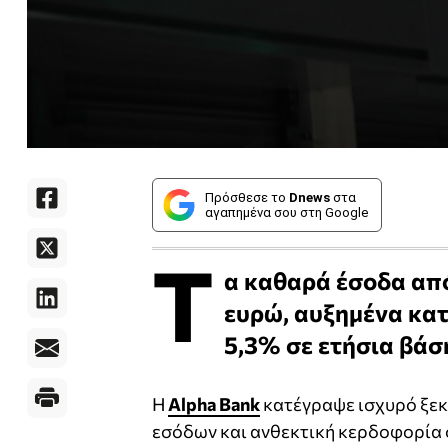
Πρόσθεσε το
Dnews
στα
αγαπημένα σου στη Google
Τ
α καθαρά έσοδα από
ευρώ, αυξημένα κατ
5,3% σε ετήσια βάσ
Η
Alpha Bank
κατέγραψε ισχυρό ξεκ
εσόδων και ανθεκτική κερδοφορία 