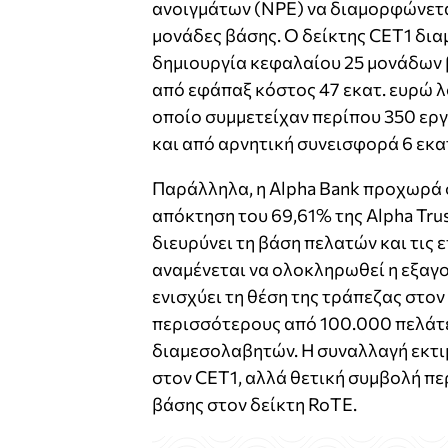
ανοιγμάτων (NPE) να διαμορφώνεται
μονάδες βάσης. Ο δείκτης CET1 δι
δημιουργία κεφαλαίου 25 μονάδων 
από εφάπαξ κόστος 47 εκατ. ευρώ 
οποίο συμμετείχαν περίπου 350 εργ
και από αρνητική συνεισφορά 6 εκατ
Παράλληλα, η Alpha Bank προχωρά σ
απόκτηση του 69,61% της Alpha Trus
διευρύνει τη βάση πελατών και τις 
αναμένεται να ολοκληρωθεί η εξαγορ
ενισχύει τη θέση της τράπεζας στον
περισσότερους από 100.000 πελάτε
διαμεσολαβητών. Η συναλλαγή εκτιμ
στον CET1, αλλά θετική συμβολή πε
βάσης στον δείκτη RoTE.