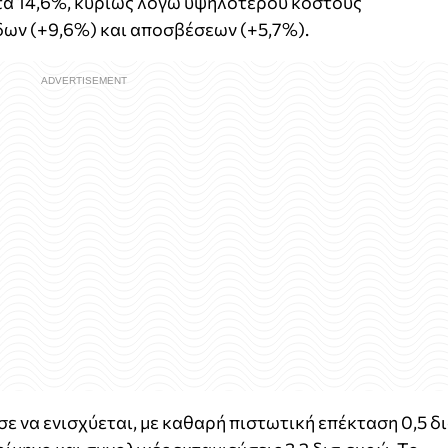
τά 14,6%, κυρίως λόγω υψηλότερου κόστους
δων (+9,6%) και αποσβέσεων (+5,7%).
 να ενισχύεται, με καθαρή πιστωτική επέκταση 0,5 δι