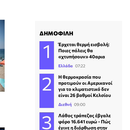
ΔΗΜΟΦΙΛΗ
Έρχεται θερμή εισβολή:
Ποιες πόλεις θα
«χτυπήσουν» 40αρια
Ελλάδα
07:22
Η θερμοκρασία που
προτιμούν οι Αμερικανοί
για το κλιματιστικό δεν
είναι 26 βαθμοί Κελσίου
Διεθνή
09:00
Λάθος τράπεζας έβγαλε
φόρο 16.641 ευρώ - Πώς
έγινε η διόρθωση στην