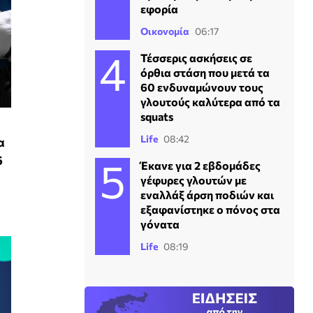
εφορία
Οικονομία
06:17
Τέσσερις ασκήσεις σε
όρθια στάση που μετά τα
60 ενδυναμώνουν τους
γλουτούς καλύτερα από τα
squats
Life
08:42
α
6
Έκανε για 2 εβδομάδες
γέφυρες γλουτών με
εναλλάξ άρση ποδιών και
εξαφανίστηκε ο πόνος στα
γόνατα
Life
08:19