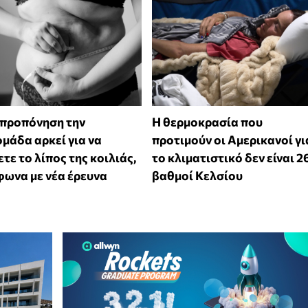
 προπόνηση την
Η θερμοκρασία που
μάδα αρκεί για να
προτιμούν οι Αμερικανοί γι
τε το λίπος της κοιλιάς,
το κλιματιστικό δεν είναι 2
ωνα με νέα έρευνα
βαθμοί Κελσίου