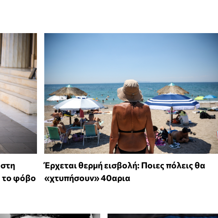
 στη
Έρχεται θερμή εισβολή: Ποιες πόλεις θα
ό το φόβο
«χτυπήσουν» 40αρια